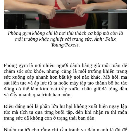
Phòng gym không chỉ là nơi thử thách cơ bắp mà còn là
môi trường khắc nghiệt với trang sức. Ảnh: Felix
Young/Pexels.
Phòng gym là nơi nhiều người dành hàng giờ mỗi tuần để
chăm sóc sức khỏe, nhưng cũng là môi trường khiến trang
sức xuống cấp nhanh hơn bất kỳ nơi nào khác. Mồ hôi, ma
sát liên tục và áp lực từ tạ hoặc máy tập tạo thành bộ ba tác
động có thể làm kim loại trầy xước, chấu giữ đá lỏng dần
và đẩy nhanh quá trình hao mòn.
Điều đáng nói là phần lớn hư hại không xuất hiện ngay lập
tức mà tích tụ qua từng buổi tập, đến khi nhận ra thì món
trang sức đã không còn ở trạng thái ban đầu.
Nhiều người cho rằng chỉ cần tránh va đập mạnh là đủ để