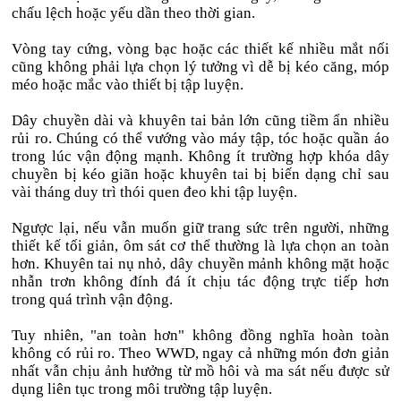
chấu lệch hoặc yếu dần theo thời gian.
Vòng tay cứng, vòng bạc hoặc các thiết kế nhiều mắt nối
cũng không phải lựa chọn lý tưởng vì dễ bị kéo căng, móp
méo hoặc mắc vào thiết bị tập luyện.
Dây chuyền dài và khuyên tai bản lớn cũng tiềm ẩn nhiều
rủi ro. Chúng có thể vướng vào máy tập, tóc hoặc quần áo
trong lúc vận động mạnh. Không ít trường hợp khóa dây
chuyền bị kéo giãn hoặc khuyên tai bị biến dạng chỉ sau
vài tháng duy trì thói quen đeo khi tập luyện.
Ngược lại, nếu vẫn muốn giữ trang sức trên người, những
thiết kế tối giản, ôm sát cơ thể thường là lựa chọn an toàn
hơn. Khuyên tai nụ nhỏ, dây chuyền mảnh không mặt hoặc
nhẫn trơn không đính đá ít chịu tác động trực tiếp hơn
trong quá trình vận động.
Tuy nhiên, "an toàn hơn" không đồng nghĩa hoàn toàn
không có rủi ro. Theo WWD, ngay cả những món đơn giản
nhất vẫn chịu ảnh hưởng từ mồ hôi và ma sát nếu được sử
dụng liên tục trong môi trường tập luyện.