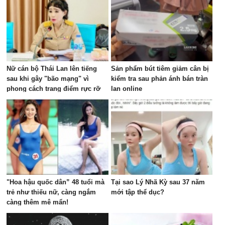
Nữ cán bộ Thái Lan lên tiếng
Sản phẩm bút tiêm giảm cân bị
sau khi gây "bão mạng" vì
kiểm tra sau phản ánh bán tràn
phong cách trang điểm rực rỡ
lan online
trong cuộc họp ngân sách
"Hoa hậu quốc dân” 48 tuổi mà
Tại sao Lý Nhã Kỳ sau 37 năm
trẻ như thiếu nữ, càng ngắm
mới tập thể dục?
càng thêm mê mẩn!