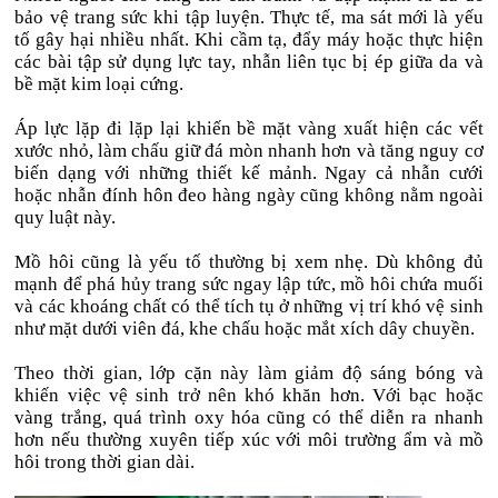
bảo vệ trang sức khi tập luyện. Thực tế, ma sát mới là yếu
tố gây hại nhiều nhất. Khi cầm tạ, đẩy máy hoặc thực hiện
các bài tập sử dụng lực tay, nhẫn liên tục bị ép giữa da và
bề mặt kim loại cứng.
Áp lực lặp đi lặp lại khiến bề mặt vàng xuất hiện các vết
xước nhỏ, làm chấu giữ đá mòn nhanh hơn và tăng nguy cơ
biến dạng với những thiết kế mảnh. Ngay cả nhẫn cưới
hoặc nhẫn đính hôn đeo hàng ngày cũng không nằm ngoài
quy luật này.
Mồ hôi cũng là yếu tố thường bị xem nhẹ. Dù không đủ
mạnh để phá hủy trang sức ngay lập tức, mồ hôi chứa muối
và các khoáng chất có thể tích tụ ở những vị trí khó vệ sinh
như mặt dưới viên đá, khe chấu hoặc mắt xích dây chuyền.
Theo thời gian, lớp cặn này làm giảm độ sáng bóng và
khiến việc vệ sinh trở nên khó khăn hơn. Với bạc hoặc
vàng trắng, quá trình oxy hóa cũng có thể diễn ra nhanh
hơn nếu thường xuyên tiếp xúc với môi trường ẩm và mồ
hôi trong thời gian dài.