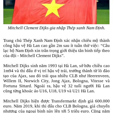
Mitchell Clement Dijks gia nhập Thép xanh Nam Định.
Trang chủ Thép Xanh Nam Định xác nhận chiêu mộ thành
công hậu vệ Hà Lan cao gần 2m sau ít tuần thử việc: “Câu
lạc bộ Nam Định xin trân trọng giới thiệu tân binh tiếp theo
của đội - Mitchell Clement Dijks”.
Mitchell Dijks sinh năm 1993 tại Hà Lan, sở hữu chiều cao
1m94 và thi đấu ở vị trí hậu vệ trái, trưởng thành từ lò đào
tạo của Ajax, sau đó trải qua nhiều CLB như Heerenveen,
Willem II, Norwich City, Jong Ajax, Bologna, Vitesse và
Fortuna Sittard. Ngoài ra, hậu vệ 32 tuổi người Hà Lan
cũng từng khoác áo U16, U18, U19 và U21 Hà Lan.
Mitchell Dijks hiện được Transfermarkt định giá 600.000
euro. Năm 2019, khi thi đấu cho CLB Bologna, giá chuyển
nhượng của ngoại binh này lên tới 5 triệu euro. Cũng năm