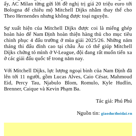
ấy, AC Milan từng gửi lời đề nghị trị giá 20 triệu euro tới
Bologna để chiêu mộ Mitchell Dijks nhằm thay thế cho
Theo Hernendes nhưng không được toại nguyện.
Sự xuất hiện của Mitchell Dijks được coi là miếng ghép
hoàn hảo để Nam Định hoàn thiện hàng thủ cho mục tiêu
chinh phục 4 đấu trường ở mùa giải 2025/26. Những năm
tháng thi đấu đỉnh cao tại châu Âu có thể giúp Mitchell
Dijks chứng tỏ mình ở V-League, đội đang rất muốn tiến xa
ở các giải đấu quốc tế trong năm nay.
Với Mitchell Dijks, lực lượng ngoại binh của Nam Định đã
lên tới 11 người, gồm Lucas Alves, Caio César, Mahmoud
Eid, Percy Tau, Njabulo Blom, Romulo, Kyle Hudlin,
Brenner, Caique và Kevin Phạm Ba.
Tác giả:
Phú Phú
Nguồn tin:
giaoducthoidai.vn