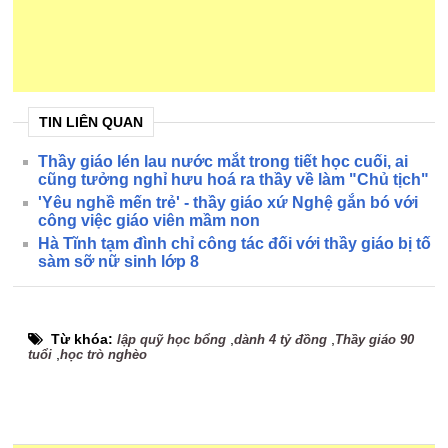
TIN LIÊN QUAN
Thầy giáo lén lau nước mắt trong tiết học cuối, ai
cũng tưởng nghỉ hưu hoá ra thầy về làm "Chủ tịch"
'Yêu nghề mến trẻ' - thầy giáo xứ Nghệ gắn bó với
công việc giáo viên mầm non
Hà Tĩnh tạm đình chỉ công tác đối với thầy giáo bị tố
sàm sỡ nữ sinh lớp 8
Từ khóa:
,
,
lập quỹ học bổng
dành 4 tỷ đồng
Thầy giáo 90
,
tuổi
học trò nghèo