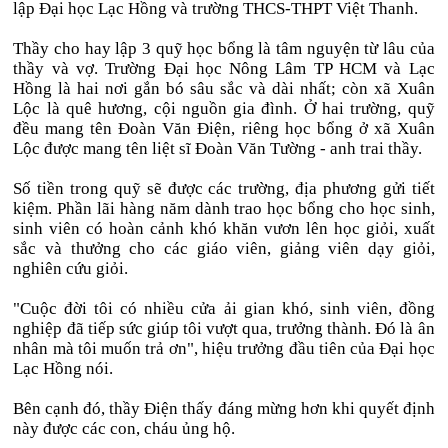
lập Đại học Lạc Hồng và trường THCS-THPT Việt Thanh.
Thầy cho hay lập 3 quỹ học bổng là tâm nguyện từ lâu của
thầy và vợ. Trường Đại học Nông Lâm TP HCM và Lạc
Hồng là hai nơi gắn bó sâu sắc và dài nhất; còn xã Xuân
Lộc là quê hương, cội nguồn gia đình. Ở hai trường, quỹ
đều mang tên Đoàn Văn Điện, riêng học bổng ở xã Xuân
Lộc được mang tên liệt sĩ Đoàn Văn Tường - anh trai thầy.
Số tiền trong quỹ sẽ được các trường, địa phương gửi tiết
kiệm. Phần lãi hàng năm dành trao học bổng cho học sinh,
sinh viên có hoàn cảnh khó khăn vươn lên học giỏi, xuất
sắc và thưởng cho các giáo viên, giảng viên dạy giỏi,
nghiên cứu giỏi.
"Cuộc đời tôi có nhiều cửa ải gian khó, sinh viên, đồng
nghiệp đã tiếp sức giúp tôi vượt qua, trưởng thành. Đó là ân
nhân mà tôi muốn trả ơn", hiệu trưởng đầu tiên của Đại học
Lạc Hồng nói.
Bên cạnh đó, thầy Điện thấy đáng mừng hơn khi quyết định
này được các con, cháu ủng hộ.