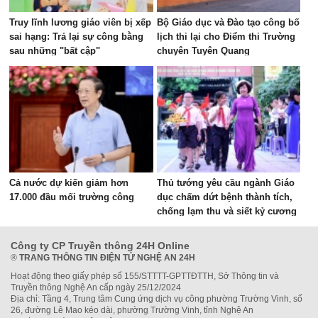
Truy lĩnh lương giáo viên bị xếp
Bộ Giáo dục và Đào tạo công bố
sai hạng: Trả lại sự công bằng
lịch thi lại cho Điểm thi Trường
sau những "bất cập"
chuyên Tuyên Quang
Cả nước dự kiến giảm hơn
Thủ tướng yêu cầu ngành Giáo
17.000 đầu mối trường công
dục chấm dứt bệnh thành tích,
chống lạm thu và siết kỷ cương
trường học
Công ty CP Truyền thông 24H Online
®
TRANG THÔNG TIN ĐIỆN TỬ NGHỆ AN 24H
Hoạt động theo giấy phép số 155/STTTT-GPTTĐTTH, Sở Thông tin và
Truyền thông Nghệ An cấp ngày 25/12/2024
Địa chỉ: Tầng 4, Trung tâm Cung ứng dịch vụ công phường Trường Vinh, số
26, đường Lê Mao kéo dài, phường Trường Vinh, tỉnh Nghệ An