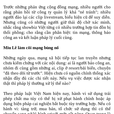
Trước những phản ứng cộng đồng mạng, nhiều người cho
rằng phản hồi từ công ty quản lý khá "né tránh"; nhiều
người đào lại các clip livestream, biểu hiện cũ để suy diễn.
Nhưng cũng có những người giữ thái độ chờ xác minh,
nhắc rằng showbiz Việt từng có nhiều trường hợp tin đồn bị
thổi phồng; cho rằng cần phân biệt: tin mạng, thông báo
công an và kết luận pháp lý cuối cùng.
Miu Lê làm cõi mạng bùng nổ
Những ngày qua, mạng xã hội tiếp tục lan truyền nhưng
chưa kiểm chứng với các nội dung: ai là người báo công an,
nhóm đi cùng gồm những ai, clip ở resort/bãi biển, chuyện
"đã theo dõi từ trước". Hiện chưa có nguồn chính thống xác
nhận đầy đủ các chi tiết này. Nếu vụ việc được xác nhận
thật thì pháp lý thường xử lý thế nào?
Theo pháp luật Việt Nam hiện nay, hành vi sử dụng trái
phép chất ma túy có thể bị xử phạt hành chính hoặc áp
dụng biện pháp cai nghiện bắt buộc tùy trường hợp. Nếu có
hành vi: tàng trữ, mua bán, tổ chức sử dụng thì có thể
chuyển sang xử lý hình sự với mức rất nặng. Quan trọng là