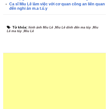
Ca sĩ Miu Lê làm việc với cơ quan công an liên quan
đến nghi án m.a t.ú.y
Từ khóa:
,
,
hình ảnh Miu Lê
Miu Lê dính đến ma túy
Miu
,
Lê ma túy
Miu Lê