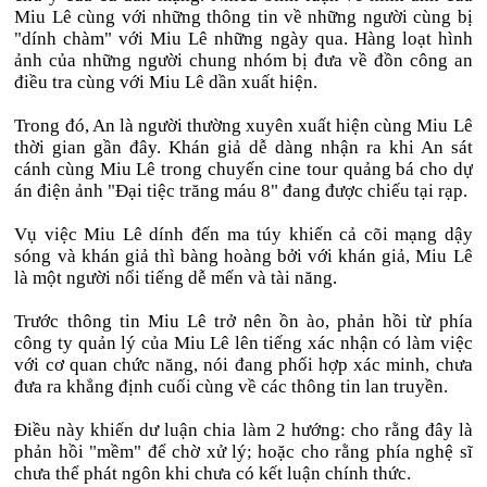
Miu Lê cùng với những thông tin về những người cùng bị
"dính chàm" với Miu Lê những ngày qua. Hàng loạt hình
ảnh của những người chung nhóm bị đưa về đồn công an
điều tra cùng với Miu Lê dần xuất hiện.
Trong đó, An là người thường xuyên xuất hiện cùng Miu Lê
thời gian gần đây. Khán giả dễ dàng nhận ra khi An sát
cánh cùng Miu Lê trong chuyến cine tour quảng bá cho dự
án điện ảnh "Đại tiệc trăng máu 8" đang được chiếu tại rạp.
Vụ việc Miu Lê dính đến ma túy khiến cả cõi mạng dậy
sóng và khán giả thì bàng hoàng bởi với khán giả, Miu Lê
là một người nổi tiếng dễ mến và tài năng.
Trước thông tin Miu Lê trở nên ồn ào, phản hồi từ phía
công ty quản lý của Miu Lê lên tiếng xác nhận có làm việc
với cơ quan chức năng, nói đang phối hợp xác minh, chưa
đưa ra khẳng định cuối cùng về các thông tin lan truyền.
Điều này khiến dư luận chia làm 2 hướng: cho rằng đây là
phản hồi "mềm" để chờ xử lý; hoặc cho rằng phía nghệ sĩ
chưa thể phát ngôn khi chưa có kết luận chính thức.