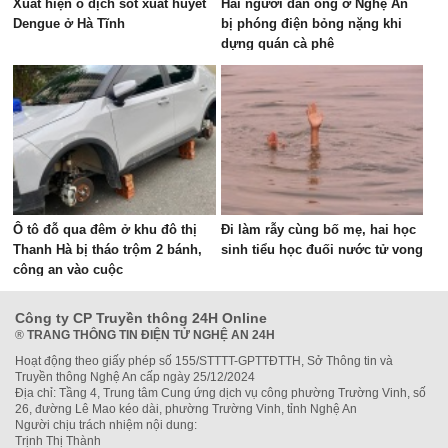
Xuất hiện ổ dịch sốt xuất huyết
Hai người đàn ông ở Nghệ An
Dengue ở Hà Tĩnh
bị phóng điện bỏng nặng khi
dựng quán cà phê
Ô tô đỗ qua đêm ở khu đô thị
Đi làm rẫy cùng bố mẹ, hai học
Thanh Hà bị tháo trộm 2 bánh,
sinh tiểu học đuối nước tử vong
công an vào cuộc
Công ty CP Truyền thông 24H Online
®
TRANG THÔNG TIN ĐIỆN TỬ NGHỆ AN 24H
Hoạt động theo giấy phép số 155/STTTT-GPTTĐTTH, Sở Thông tin và
Truyền thông Nghệ An cấp ngày 25/12/2024
Địa chỉ: Tầng 4, Trung tâm Cung ứng dịch vụ công phường Trường Vinh, số
26, đường Lê Mao kéo dài, phường Trường Vinh, tỉnh Nghệ An
Người chịu trách nhiệm nội dung:
Trịnh Thị Thành