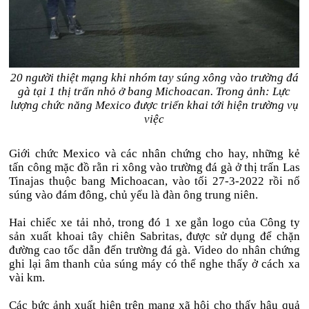
20 người thiệt mạng khi nhóm tay súng xông vào trường đá
gà tại 1 thị trấn nhỏ ở bang Michoacan. Trong ảnh: Lực
lượng chức năng Mexico được triển khai tới hiện trường vụ
việc
Giới chức Mexico và các nhân chứng cho hay, những kẻ
tấn công mặc đồ rằn ri xông vào trường đá gà ở thị trấn Las
Tinajas thuộc bang Michoacan, vào tối 27-3-2022 rồi nổ
súng vào đám đông, chủ yếu là đàn ông trung niên.
Hai chiếc xe tải nhỏ, trong đó 1 xe gắn logo của Công ty
sản xuất khoai tây chiên Sabritas, được sử dụng để chặn
đường cao tốc dẫn đến trường đá gà. Video do nhân chứng
ghi lại âm thanh của súng máy có thể nghe thấy ở cách xa
vài km.
Các bức ảnh xuất hiện trên mạng xã hội cho thấy hậu quả