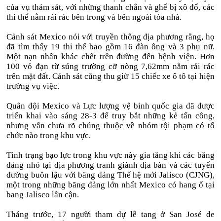
của vụ thảm sát, với những thanh chắn và ghế bị xô đổ, các
thi thể nằm rải rác bên trong và bên ngoài tòa nhà.
Cảnh sát Mexico nói với truyền thông địa phương rằng, họ
đã tìm thấy 19 thi thể bao gồm 16 đàn ông và 3 phụ nữ.
Một nạn nhân khác chết trên đường đến bệnh viện. Hơn
100 vỏ đạn từ súng trường cỡ nòng 7,62mm nằm rải rác
trên mặt đất. Cảnh sát cũng thu giữ 15 chiếc xe ô tô tại hiện
trường vụ việc.
Quân đội Mexico và Lực lượng vệ binh quốc gia đã được
triển khai vào sáng 28-3 để truy bắt những kẻ tấn công,
nhưng vẫn chưa rõ chúng thuộc về nhóm tội phạm có tổ
chức nào trong khu vực.
Tình trạng bạo lực trong khu vực này gia tăng khi các băng
đảng nhỏ tại địa phương tranh giành địa bàn và các tuyến
đường buôn lậu với băng đảng Thế hệ mới Jalisco (CJNG),
một trong những băng đảng lớn nhất Mexico có hang ổ tại
bang Jalisco lân cận.
Tháng trước, 17 người tham dự lễ tang ở San José de