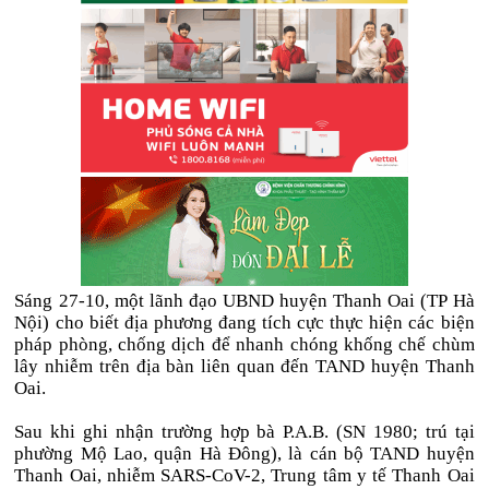
Sáng 27-10, một lãnh đạo UBND huyện Thanh Oai (TP Hà
Nội) cho biết địa phương đang tích cực thực hiện các biện
pháp phòng, chống dịch để nhanh chóng khống chế chùm
lây nhiễm trên địa bàn liên quan đến TAND huyện Thanh
Oai.
Sau khi ghi nhận trường hợp bà P.A.B. (SN 1980; trú tại
phường Mộ Lao, quận Hà Đông), là cán bộ TAND huyện
Thanh Oai, nhiễm SARS-CoV-2, Trung tâm y tế Thanh Oai