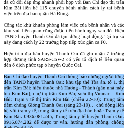
đã cử đội đáp ứng nhanh phối hợp với Ban Chỉ đạo thị trấn
Kim Bài liên hệ 115 chuyển bệnh nhân cách ly tại bệnh
viện trên địa bàn quận Hà Đông.
Công tác khử khuẩn phòng làm việc của bệnh nhân và các
khu vực liên quan cũng được tiến hành ngay sau đó. Hiện
TAND huyện Thanh Oai đã tạm dừng hoạt động. Tại trụ sở
này đang cách ly 22 trường hợp tiếp xúc gần ca F0.
Hiện trên địa bàn huyện Thanh Oai đã ghi nhận 7 trường
hợp dương tính SARS-CoV-2 có yếu tố dịch tễ liên quan
đến ổ dịch phức tạp ở huyện Quốc Oai.
Ban Chỉ đạo huyện Thanh Oai thông báo những người từng
đến TAND huyện Thanh Oai; khu tập thể Tòa án, tổ 1, thị
trấn Kim Bài; hiệu thuốc nhà Hương - Thành (gần nhà máy
bia Kim Bài); chợ thị trấn Kim Bài; siêu thị Vinmart - Kim
Bài; Trạm y tế thị trấn Kim Bài (chiều 22-10); Trung tâm
tiêm chủng Gióng Thanh Oai (sáng 23-10)… chủ động liên
hệ với trạm y tế, trung tâm y tế trên địa bàn hoặc Trạm y tế
Kim Bài: 0936.081.245; Trung tâm y tế huyện Thanh Oai:
0916.874.282 để được tư vấn, hướng dẫn phòng, chống
dịch Covid-19.