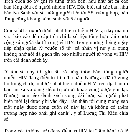
Trên cuốn sổ ấy ghi rõ từng thôn bản, hầu như tất cả các
bản làng đều có người nhiễm HIV. Đặc biệt tại các bản như
bản Na Sành với số lượng người lên tới 58 trường hợp, bản
Tạng cũng không kém cạnh với 52 người...
Con số 412 người được phát hiện nhiễm HIV tại đây mà nữ
y sĩ báo cáo đến cấp trên chỉ là số liệu tổng hợp khi chưa
cộng số người đã tử vong vì HIV. Trong những tháng ngày
tiếp nhận quản lý “cuốn sổ tử” cá nhân vị nữ y sĩ cũng
không nhớ nổi đã gạch tên bao nhiêu người tử vong vì HIV
trên cái danh sách ấy.
“Cuốn sổ này tôi ghi rất rõ từng thôn bản, từng người
nhiễm HIV đang điều trị trên địa bàn. Những ai đã tử vong
thì tôi gạch đi, ai được phát hiện nhiễm HIV trên địa bàn đi
làm ăn xã và đang điều trị ở nơi khác cũng được ghi lại.
Nhưng năm nào danh sách cũng dài hơn, số người phát
hiện mới lại được ghi vào đây. Bản thân tôi cũng mong sao
một ngày được đóng cuốn sổ này lại và không có thêm
trường hợp nào phải ghi danh”, y sĩ Lương Thị Kiều chia
sẻ.
Trong các trường hợp đang điều trị HIV tại “tâm bão” có lẽ