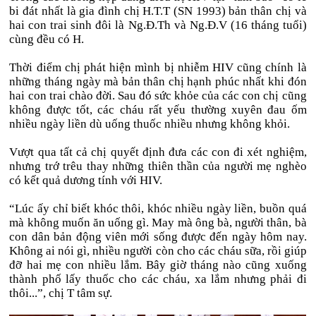
bi đát nhất là gia đình chị H.T.T (SN 1993) bản thân chị và
hai con trai sinh đôi là Ng.Đ.Th và Ng.Đ.V (16 tháng tuổi)
cùng đều có H.
Thời điểm chị phát hiện mình bị nhiễm HIV cũng chính là
những tháng ngày mà bản thân chị hạnh phúc nhất khi đón
hai con trai chào đời. Sau đó sức khỏe của các con chị cũng
không được tốt, các cháu rất yếu thường xuyên đau ốm
nhiều ngày liền dù uống thuốc nhiều nhưng không khỏi.
Vượt qua tất cả chị quyết định đưa các con đi xét nghiệm,
nhưng trớ trêu thay những thiên thần của người mẹ nghèo
có kết quả dương tính với HIV.
“Lúc ấy chỉ biết khóc thôi, khóc nhiều ngày liền, buồn quá
mà không muốn ăn uống gì. May mà ông bà, người thân, bà
con dân bản động viên mới sống được đến ngày hôm nay.
Không ai nói gì, nhiều người còn cho các cháu sữa, rồi giúp
đỡ hai mẹ con nhiều lắm. Bây giờ tháng nào cũng xuống
thành phố lấy thuốc cho các cháu, xa lắm nhưng phải đi
thôi...”, chị T tâm sự.