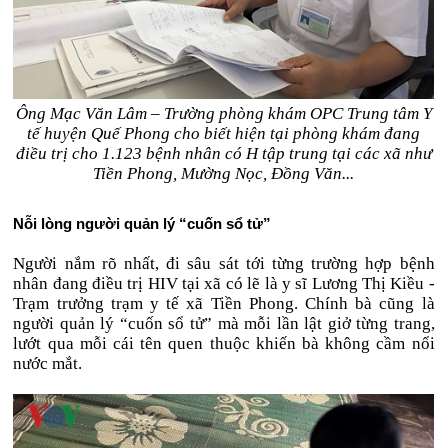
Ông Mạc Văn Lâm – Trường phòng khám OPC Trung tâm Y
tế huyện Quế Phong cho biết hiện tại phòng khám đang
điều trị cho 1.123 bệnh nhân có H tập trung tại các xã như
Tiền Phong, Mường Nọc, Đồng Văn...
Nỗi lòng người quản lý “cuốn sổ tử”
Người nắm rõ nhất, đi sâu sát tới từng trường hợp bệnh
nhân đang điều trị HIV tại xã có lẽ là y sĩ Lương Thị Kiều -
Trạm trưởng trạm y tế xã Tiền Phong. Chính bà cũng là
người quản lý “cuốn sổ tử” mà mỗi lần lật giở từng trang,
lướt qua mỗi cái tên quen thuộc khiến bà không cầm nổi
nước mắt.