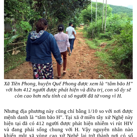
Xã Tiền Phong, huyện Quế Phong được xem là “tâm bão H”
với hơn 412 người được phát hiện và điều trị, con số ấy sẽ
còn cao hơn nếu tính cả số người đã tử vong vì H.
Nhưng địa phương này cũng chỉ bằng 1/10 so với nơi được
mệnh danh là “tâm bão H”. Tại xã ở miền tây xứ Nghệ này
hiện tại đã có 412 người được phát hiện nhiễm vi rút HIV
và đang phải sống chung với H. Vậy nguyên nhân nào
khiến một xã vùng cao xứ Nghệ lại trở thành nơi có số