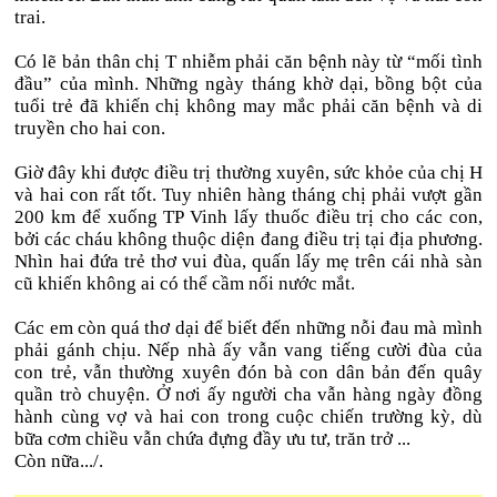
trai.
Có lẽ bản thân chị T nhiễm phải căn bệnh này từ “mối tình
đầu” của mình. Những ngày tháng khờ dại, bồng bột của
tuổi trẻ đã khiến chị không may mắc phải căn bệnh và di
truyền cho hai con.
Giờ đây khi được điều trị thường xuyên, sức khỏe của chị H
và hai con rất tốt. Tuy nhiên hàng tháng chị phải vượt gần
200 km để xuống TP Vinh lấy thuốc điều trị cho các con,
bởi các cháu không thuộc diện đang điều trị tại địa phương.
Nhìn hai đứa trẻ thơ vui đùa, quấn lấy mẹ trên cái nhà sàn
cũ khiến không ai có thể cầm nổi nước mắt.
Các em còn quá thơ dại để biết đến những nỗi đau mà mình
phải gánh chịu. Nếp nhà ấy vẫn vang tiếng cười đùa của
con trẻ, vẫn thường xuyên đón bà con dân bản đến quây
quần trò chuyện. Ở nơi ấy người cha vẫn hàng ngày đồng
hành cùng vợ và hai con trong cuộc chiến trường kỳ, dù
bữa cơm chiều vẫn chứa đựng đầy ưu tư, trăn trở ...
Còn nữa.../.