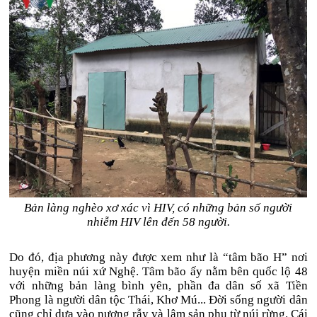
Bản làng nghèo xơ xác vì HIV, có những bản số người
nhiễm HIV lên đến 58 người.
Do đó, địa phương này được xem như là “tâm bão H” nơi
huyện miền núi xứ Nghệ. Tâm bão ấy nằm bên quốc lộ 48
với những bản làng bình yên, phần đa dân số xã Tiền
Phong là người dân tộc Thái, Khơ Mú... Đời sống người dân
cũng chỉ dựa vào nương rẫy và lâm sản phụ từ núi rừng. Cái