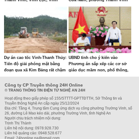
Hưng, Vinh Phú và Cửa Lò giai
đoạn 2026 – 2030
Dự án cao tốc Vinh-Thanh Thủy:
UBND tỉnh cho ý kiến vào
Tiến độ giải phóng mặt bằng
Phương án sắp xếp các cơ sở
đoạn qua xã Kim Bảng rất chậm
giáo dục mầm non, phổ thông,
giáo dục thường xuyên và giáo
dục nghề nghiệp công lập
Công ty CP Truyền thông 24H Online
®
TRANG THÔNG TIN ĐIỆN TỬ NGHỆ AN 24H
Hoạt động theo giấy phép số 155/STTTT-GPTTĐTTH, Sở Thông tin và
Truyền thông Nghệ An cấp ngày 25/12/2024
Địa chỉ: Tầng 4, Trung tâm Cung ứng dịch vụ công phường Trường Vinh, số
26, đường Lê Mao kéo dài, phường Trường Vinh, tỉnh Nghệ An
Người chịu trách nhiệm nội dung:
Trịnh Thị Thành
Liên hệ nội dung: 0978.928.730
Liên hệ quảng cáo: 0948.528.677
Email: 24honline.na@gmail.com