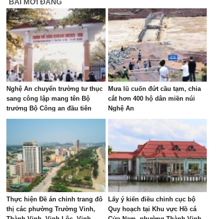
BÀI MỚI ĐĂNG
Nghệ An chuyển trường tư thục
Mưa lũ cuốn đứt cầu tạm, chia
sang công lập mang tên Bộ
cắt hơn 400 hộ dân miền núi
trưởng Bộ Công an đầu tiên
Nghệ An
Thực hiện Đề án chỉnh trang đô
Lấy ý kiến điều chỉnh cục bộ
thị các phường Trường Vinh,
Quy hoạch tại Khu vực Hồ cá
Thành Vinh, Vinh Lộc, Vinh
Cửa Nam, phường Thành Vinh