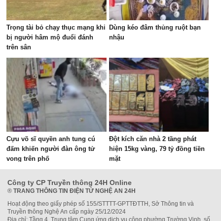
Trọng tài bỏ chạy thục mạng khi
Dùng kéo đâm thủng ruột bạn
bị người hâm mộ đuổi đánh
nhậu
trên sân
Cựu võ sĩ quyền anh tung cú
Đột kích căn nhà 2 tầng phát
đấm khiến người đàn ông tử
hiện 15kg vàng, 79 tỷ đồng tiền
vong trên phố
mặt
Công ty CP Truyền thông 24H Online
®
TRANG THÔNG TIN ĐIỆN TỬ NGHỆ AN 24H
Hoạt động theo giấy phép số 155/STTTT-GPTTĐTTH, Sở Thông tin và
Truyền thông Nghệ An cấp ngày 25/12/2024
Địa chỉ: Tầng 4, Trung tâm Cung ứng dịch vụ công phường Trường Vinh, số