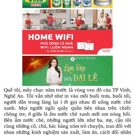
Quê tôi, mấy chục năm trước là vùng ven đô của TP Vinh,
Nghệ An. Tôi vẫn nhớ như in vào mỗi buổi trưa, buổi tối,
người dân trong làng lại í ới gọi nhau đi uống nước chè
xanh. Mọi người ngồi quây quần bên nhau trên chiếc
chõng tre, ở giữa là ấm nước chè xanh mới om nóng hổi.
Bên ấm nước chè, những người lớn như ba, mẹ, cậu tôi
cùng những cô, chú, bác hàng xóm trò chuyện, trao đổi với
nhau những kinh nghiệm sản xuất, làm ăn, cách đối nhân