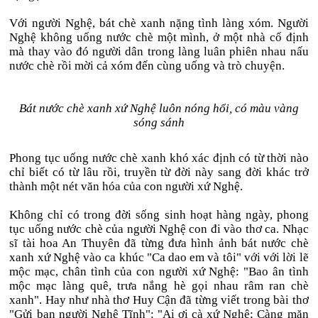
Với người Nghệ, bát chè xanh nặng tình làng xóm. Người
Nghệ không uống nước chè một mình, ở một nhà cố định
mà thay vào đó người dân trong làng luân phiên nhau nấu
nước chè rồi mời cả xóm đến cùng uống và trò chuyện.
Bát nước chè xanh xứ Nghệ luôn nóng hổi, có màu vàng
sóng sánh
Phong tục uống nước chè xanh khó xác định có từ thời nào
chỉ biết có từ lâu rồi, truyền từ đời này sang đời khác trở
thành một nét văn hóa của con người xứ Nghệ.
Không chỉ có trong đời sống sinh hoạt hàng ngày, phong
tục uống nước chè của người Nghệ con đi vào thơ ca. Nhạc
sĩ tài hoa An Thuyên đã từng đưa hình ảnh bát nước chè
xanh xứ Nghệ vào ca khúc "Ca dao em và tôi" với với lời lẽ
mộc mạc, chân tình của con người xứ Nghệ: "Bao ân tình
mộc mạc làng quê, trưa nắng hè gọi nhau râm ran chè
xanh". Hay như nhà thơ Huy Cận đã từng viết trong bài thơ
"Gửi bạn người Nghệ Tĩnh": "Ai ơi cà xứ Nghệ; Càng mặn