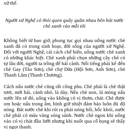
xử thế.
Người xứ Nghệ có thói quen quây quần nhau bên bát nước
chè xanh vào mỗi tối
Không biết từ bao giờ, phong tục gọi nhau uống nước chè
xanh đã có trong sinh hoạt, đời sống của người xứ Nghệ.
Đối với người Nghệ, cái cách chế biến, uống nước chè xanh
có những khác biệt. Chè xanh phải chọn những cây chè có
tự lâu đời, người ta trồng để hái cành. Nổi tiếng phải kể đến
chè Gay (Tào Sơn), chè chợ Dừa (Hội Sơn, Anh Sơn), chè
Thanh Lâm (Thanh Chương).
Cách nấu nước chè cũng rất công phu. Chè phải là chè thật
tươi, mới hái, cành nhỏ, lá dày. Nếu chè non, lá mỏng nấu
nước lên sẽ đỏ, uống vào không có vị thơm, chát. Chè được
om hoặc nấu trong ấm, bình giữ nhiệt đảm bảo luôn đủ độ
nóng. Bát nước chè khi rót ra phải nóng hổi, bốc khói, nước
chè phải có màu vàng sóng sánh. Nước chè ngon khi uống
vào có vị chát đầu lưỡi nhưng khi nuốt qua cổ họng sẽ thấy
vị ngọt thanh.