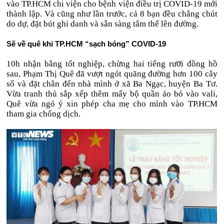
vào TP.HCM chi viện cho bệnh viện điều trị COVID-19 mới
thành lập. Và cũng như lần trước, cả 8 bạn đều chẳng chút
do dự, đặt bút ghi danh và sẵn sàng tâm thế lên đường.
Sẽ về quê khi TP.HCM “sạch bóng” COVID-19
10h nhận bằng tốt nghiệp, chừng hai tiếng rưỡi đồng hồ
sau, Phạm Thị Quê đã vượt ngót quãng đường hơn 100 cây
số và đặt chân đến nhà mình ở xã Ba Ngạc, huyện Ba Tơ.
Vừa tranh thủ sắp xếp thêm mấy bộ quần áo bỏ vào vali,
Quê vừa ngỏ ý xin phép cha mẹ cho mình vào TP.HCM
tham gia chống dịch.