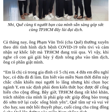
Nhi, Quê cùng 6 người bạn của mình sẵn sàng góp sức
cùng TP.HCM đẩy lùi đại dịch.
Cả tháng nay, ông Phạm Văn Trói (cha Quê) thường xuyên
theo dõi tình hình dịch bệnh COVID-19 trên tivi và cảm
nhận sự khốc liệt mà TP.HCM đang trải qua. Vì vậy, khi
nghe cô con gái giãi bày ý định xông pha vào tâm dịch,
ông có phần giật mình.
“Em là chị cả trong gia đình có 5 chị em. 4 đứa em đều nghỉ
học, có đứa đã đi làm. Em biết vào miền Nam thời điểm này
chắc chắn khiến mọi người lo lắng nhưng khi chọn học
ngành Y, em xác định phải đem kiến thức học được để cống
hiến cho cộng đồng. Bây giờ, TP.HCM đang rất khó khăn,
trách nhiệm của mình là phải góp sức giúp đồng bào trong
đó sớm trở lại cuộc sống bình yên", Quê tâm sự và vui vẻ
cho hay, sau một hồi thuyết phục, cuối cùng cha cũng đồng