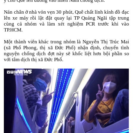
ý cho Quê lên đường vào miền Nam chống dịch.
Nán chân ở nhà vỏn vẹn 30 phút, Quê chất lỉnh kỉnh đồ đạc
lên xe máy rồi lật đật quay lại TP Quảng Ngãi tập trung
cùng cả nhóm và làm xét nghiệm PCR trước khi vào
TP.HCM.
Một thành viên khác trong nhóm là Nguyễn Thị Trúc Mai
(xã Phổ Phong, thị xã Đức Phổ) nhận định, chuyến tình
nguyện chống dịch đợt này sẽ khốc liệt hơn bội phần so
với tâm dịch thị xã Đức Phổ.