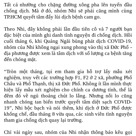
Tất cả nhường cho chặng đường xông pha lên tuyến đầu
chống dịch. Mà ở đó, nhóm Nhi sẽ phải căng mình cùng
TP.HCM quyết tâm đẩy lùi dịch bệnh cam go.
Theo Nhi, đây không phải lần đầu tiên cô và 7 người bạn
đặc biệt của mình ghi danh tình nguyện đi chống dịch. Hồi
cuối tháng 6, khi Quảng Ngãi bùng phát dịch COVID-19,
nhóm của Nhi không ngại xung phong vào thị xã Đức Phổ -
địa phương được xem là tâm dịch với số lượng ca bệnh tăng
đến chóng mặt.
“Tròn một tháng, tụi em tham gia hỗ trợ lấy mẫu xét
nghiệm, truy vết các trường hợp F1, F2 ở 2 xã, phường Phổ
Châu và Phổ Thạnh, thị xã Đức Phổ. Không ít lần mình thực
hiện lấy mẫu xét nghiệm cho chính ca dương tính, thế là
đêm đó về ngủ thoáng chút lo lắng. Nhưng nỗi lo cũng
nhanh chóng tan biến trước quyết tâm diệt sạch COVID-
19”, Nhi bộc bạch và nói thêm, khi dịch ở Đức Phổ được
khống chế, đầu tháng 8 vừa qua, các sinh viên tình nguyện
tham gia chống dịch quay lại trường.
Chỉ vài ngày sau, nhóm của Nhi nhận thông báo kêu gọi