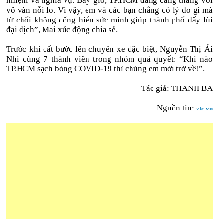
nhiệm và nghĩa vụ. Bây giờ, TP.HCM đang căng thẳng với
vô vàn nỗi lo. Vì vậy, em và các bạn chẳng có lý do gì mà
từ chối không cống hiến sức mình giúp thành phố đẩy lùi
đại dịch”, Mai xúc động chia sẻ.
Trước khi cất bước lên chuyến xe đặc biệt, Nguyễn Thị Ái
Nhi cùng 7 thành viên trong nhóm quả quyết: “Khi nào
TP.HCM sạch bóng COVID-19 thì chúng em mới trở về!”.
Tác giả:
THANH BA
Nguồn tin:
vtc.vn