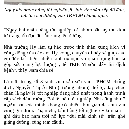
Ngay khi nhận bằng tốt nghiệp, 8 sinh viên sắp xếp đồ đạc,
tức tốc lên đường vào TP.HCM chống dịch.
“Ngay khi nhận bằng tốt nghiệp, cả nhóm bắt tay thu dọn
tư trang, đồ đạc để sẵn sàng lên đường.
Nhà trường lấy làm tự hào trước tinh thần xung kích vì
cộng đồng của các em. Hy vọng, chuyến đi này sẽ giúp các
em đúc kết thêm nhiều kinh nghiệm và quan trọng hơn là
góp sức cùng lực lượng y tế TP.HCM sớm đẩy lùi dịch
bệnh”, thầy Nam chia sẻ.
Là một trong số 8 sinh viên sắp sửa vào TP.HCM chống
dịch, Nguyễn Thị Ái Nhi (Trưởng nhóm) thổ lộ, đây chắc
chắn là ngày lễ tốt nghiệp đáng nhớ nhất trong hành trình
cắp sách đến trường. Bởi lẽ, hậu tốt nghiệp, Nhi cũng như 7
người bạn của mình không có nhiều thời gian để chia vui
cùng gia đình. Thậm chí, tấm bằng tốt nghiệp vừa nhận –
ghi dấu bao năm trời nỗ lực “dùi mài kinh sử” trên ghế
giảng đường, cũng tạm cất đi.