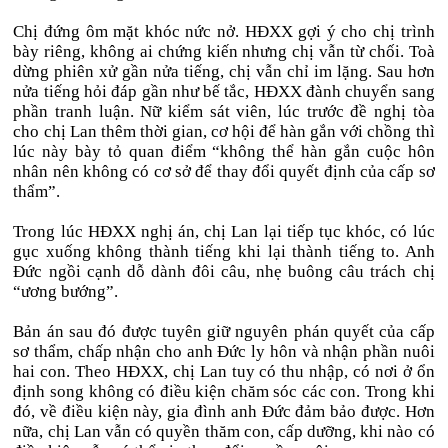
Chị đứng ôm mặt khóc nức nở. HĐXX gợi ý cho chị trình
bày riêng, không ai chứng kiến nhưng chị vẫn từ chối. Toà
dừng phiên xử gần nửa tiếng, chị vẫn chỉ im lặng. Sau hơn
nửa tiếng hỏi đáp gần như bế tắc, HĐXX đành chuyển sang
phần tranh luận. Nữ kiểm sát viên, lúc trước đề nghị tòa
cho chị Lan thêm thời gian, cơ hội để hàn gắn với chồng thì
lúc này bày tỏ quan điểm “không thể hàn gắn cuộc hôn
nhân nên không có cơ sở để thay đổi quyết định của cấp sơ
thẩm”.
Trong lúc HĐXX nghị án, chị Lan lại tiếp tục khóc, có lúc
gục xuống không thành tiếng khi lại thành tiếng to. Anh
Đức ngồi cạnh dỗ dành đôi câu, nhẹ buông câu trách chị
“ương bướng”.
Bản án sau đó được tuyên giữ nguyên phán quyết của cấp
sơ thẩm, chấp nhận cho anh Đức ly hôn và nhận phần nuôi
hai con. Theo HĐXX, chị Lan tuy có thu nhập, có nơi ở ổn
định song không có điều kiện chăm sóc các con. Trong khi
đó, về điều kiện này, gia đình anh Đức đảm bảo được. Hơn
nữa, chị Lan vẫn có quyền thăm con, cấp dưỡng, khi nào có