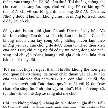
thành vào trung tâm Hà Nội làm thuê. Thi thoảng chồng chị
cho các con sang ăn, ngủ, chơi với mẹ. Đã có lần người
thân đưa chị về xin lỗi gia đình chồng để được đoàn tụ.
Nhưng được ít lâu, chị không chịu nổi những lời trách móc
ở đây, lại bỏ về.
Sống cảnh ly tán thời gian dài, anh Đức muốn ly hôn. Và
khi biết chồng đâm đơn ra tòa, chị Lan hốt hoảng. Chị nói
không muốn chia tay song cũng không muốn làm theo
những yêu cầu của chồng để được đoàn tụ. Theo điều kiện
của anh Đức, chị cùng người có uy tín trong dòng tộc phải
sang nói chuyện “đàng hoàng” với gia đình anh, hứa đảm
bảo chị sẽ thay đổi.
Toà án một huyện ngoại thành Hà Nội không thể hoà giải
mối quan hệ vợ chồng, đã tuyên chấp thuận yêu cầu ly hôn
của anh Đức vào đầu năm 2017. Hai con nhỏ 5-7 tuổi, tòa
ra phán quyết anh Đức được quyền nuôi với lý do "các
cháu vẫn sống ổn định như vậy từ nhỏ". Hai nhà cùng xã,
tụi nhỏ vẫn có thể đạp xe sang nhà mẹ chơi.
Chị Lan không đồng ý, kháng án, xin đoàn tụ gia đình. Nếu
không thể, chị xin được nuôi một đứa con. Cấp phúc thẩm