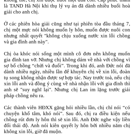
là TAND Hà Nội khi thụ lý vụ án đã dành nhiều buổi hoà
giải cho anh chị.
Ở các phiên hòa giải cũng như tại phiên tòa đầu tháng 7,
chị một mực nói không muốn ly hôn, muốn được nuôi con
nhưng nhất quyết "không chịu xuống nước xin lỗi chồng
và gia đình anh này".
Chị òa khóc nói sống một mình cô đơn nên không muốn
gia đình tan vỡ. Nhưng chị không dám về nhà với chồng vì
sợ bố chồng “chửi và đuổi”. Trong khi đó, anh Đức nói đã
dành nhiều ngày, nhiều lần để khuyên chị về xin lỗi, đoàn
tụ song không nhận được sự hợp tác. Nay trước toà, nếu chị
xin lỗi anh và đồng ý cùng về nhà nhận lỗi với gia đình thì
anh sẽ "suy nghĩ lại". Nhưng chị Lan im lặng trước giải
pháp chồng nêu ra.
Các thành viên HĐXX gặng hỏi nhiều lần, chị chỉ nói “có
chuyện khổ tâm, khó nói”. Sau đó, chị ra điều kiện nếu
chồng rút đơn ly hôn thì sẽ xin lỗi. Anh Đức nghe vậy liền
đổi thái độ. Anh nói kiên quyết ly hôn bởi nhiều năm chị
không xin lỗi, giờ đã muộn.