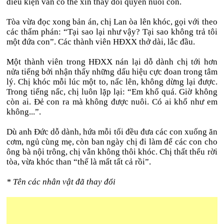
điều kiện vẫn có thể xin thay đổi quyền nuôi con.
Tòa vừa đọc xong bản án, chị Lan òa lên khóc, gọi với theo
các thẩm phán: “Tại sao lại như vậy? Tại sao không trả tôi
một đứa con”. Các thành viên HĐXX thở dài, lắc đầu.
Một thành viên trong HĐXX nán lại dỗ dành chị tới hơn
nửa tiếng bởi nhận thấy những dấu hiệu cực đoan trong tâm
lý. Chị khóc mỗi lúc một to, nấc lên, không dừng lại được.
Trong tiếng nấc, chị luôn lặp lại: “Em khổ quá. Giờ không
còn ai. Đẻ con ra mà không được nuôi. Có ai khổ như em
không...”.
Dù anh Đức dỗ dành, hứa mỗi tối đều đưa các con xuống ăn
cơm, ngủ cùng mẹ, còn ban ngày chị đi làm để các con cho
ông bà nội trông, chị vẫn không thôi khóc. Chị thất thểu rời
tòa, vừa khóc than “thế là mất tất cả rồi”.
* Tên các nhân vật đã thay đổi