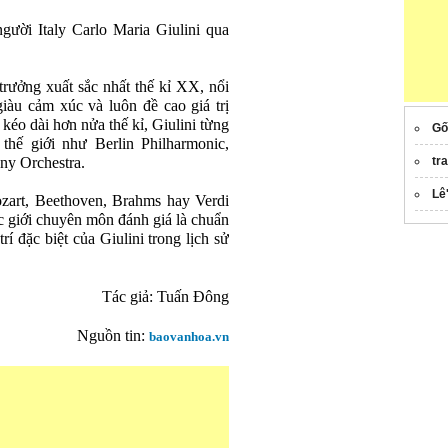
gười Italy Carlo Maria Giulini qua
rưởng xuất sắc nhất thế kỉ XX, nổi
giàu cảm xúc và luôn đề cao giá trị
kéo dài hơn nửa thế kỉ, Giulini từng
Gố
thế giới như Berlin Philharmonic,
ny Orchestra.
tr
Lê
art, Beethoven, Brahms hay Verdi
c giới chuyên môn đánh giá là chuẩn
í đặc biệt của Giulini trong lịch sử
Tác giả: Tuấn Đông
Nguồn tin:
baovanhoa.vn