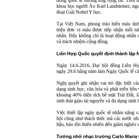
đồng quốc tế hưởng ứng rộng rãi. Thời đ
khoa học người Áo Karl Landsteiner, n
đoạt Giải Nobel Y học.
Tại Việt Nam, phong trào hiến máu tìn
triệu đơn vị máu được tiếp nhận mỗi n
nhân. Đây không chỉ là hoạt động nhân đ
và trách nhiệm cộng đồng.
Liên Hợp Quốc quyết định thành lập 
Ngày 14.6.2016, Đại hội đồng Liên Hợ
ngày 29.6 hằng năm làm Ngày Quốc tế các
Nghị quyết ghi nhận vai trò đặc biệt củ
dạng sinh học, văn hóa và phát triển bền
khoảng 40% diện tích bề mặt Trái Đất, l
sinh thái giàu tài nguyên và đa dạng sinh h
Việc thiết lập ngày quốc tế nhằm nâng 
hội cũng như thách thức mà các nước nhiệ
hậu, bảo tồn thiên nhiên đến giảm nghèo v
Tưởng nhớ nhạc trưởng Carlo Maria G