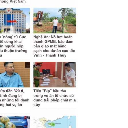
hông Việt Nam
o 'nóng' từ Cục
Nghệ An: Nỗ lực hoàn
Sẽ công khai
thành GPMB, bảo đảm
tin người nộp
bàn giao mặt bằng
ếu thuộc trường
sạch cho dự án cao tốc
u
Vinh - Thanh Thủy
ửa tiền 320 tỉ,
Tiến "Bịp" hầu tòa
Bình đang bị
trong vụ án tổ chức sử
ra những tội danh
dụng trái phép chất m.a
ong hai vụ án
t.úy