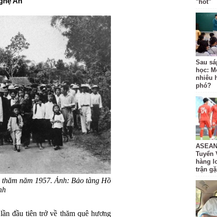
ghệ An
"hot"
Sau sá
học: M
nhiêu 
phó?
ASEAN 
Tuyển 
hàng lo
trận g
ề thăm năm 1957. Ảnh: Bảo tàng Hồ
nh
ần đầu tiên trở về thăm quê hương