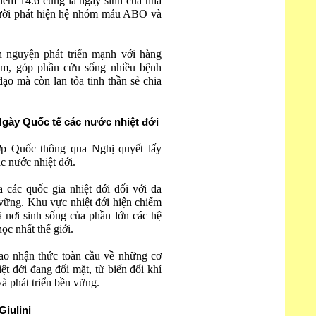
iểm 14.6 cũng là ngày sinh của nhà
gười phát hiện hệ nhóm máu ABO và
h nguyện phát triển mạnh với hàng
ăm, góp phần cứu sống nhiều bệnh
ạo mà còn lan tỏa tinh thần sẻ chia
Ngày Quốc tế các nước nhiệt đới
p Quốc thông qua Nghị quyết lấy
 nước nhiệt đới.
a các quốc gia nhiệt đới đối với đa
 vững. Khu vực nhiệt đới hiện chiếm
à nơi sinh sống của phần lớn các hệ
ọc nhất thế giới.
cao nhận thức toàn cầu về những cơ
t đới đang đối mặt, từ biến đổi khí
à phát triển bền vững.
iulini