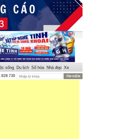
ộc sống
Du lịch
Số hóa
Nhà đẹp
Xe
8.928.730