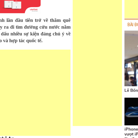
nh lần đầu tiên trở về thăm quê
BÀI Đ
y ra đi tìm đường cứu nước năm
 dấu nhiều sự kiện đáng chú ý về
 và hợp tác quốc tế.
Lê Bốn
iPhone
vượt i