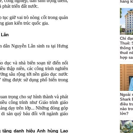
ế, công nghiệp, dân sinh trọng điểm,
hàng k
 phát triển đất nước.
 tục giữ vai trò nòng cốt trong quản
ông gian kiến trúc quốc gia.
 Lân
Chỉ đạ
Thuế: 
n dân Nguyễn Lân sinh ra tại Hưng
thông 
thuế n
hợp sa
o dục và nhà biên soạn từ điển nổi
ều thập niên, các công trình nghiên
ởng sâu rộng tới nền giáo dục nước
” từng được sử dụng phổ biến trong
Ngoài r
an trọng cho sự hình thành và phát
Shark 
iều công trình như Giáo trình giáo
điều t
Giảng dạy trên lớp... Những đóng góp
nào tr
 di sản quý báu đối với ngành giáo
lớn?
 tặng danh hiệu Anh hùng Lao