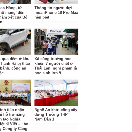
oa Hồng, từ
Thông tin người đợi
 hồ mạng' đến
mua iPhone 18 Pro Max
hám xét của Bộ
nên biết
an
ỗ qua đêm ở khu
Xả súng trường học
 Thanh Hà bị tháo
khiến 7 người chết ở
 bánh, công an
Thái Lan, nghi phạm là
ộc
học sinh lớp 9
ỉnh tiếp nhận
Nghệ An khởi công xây
hí hỗ trợ nâng
dựng Trường THPT
n tạo Nghĩa
Nam Đàn 1
iệt sĩ Việt – Lào
g Công ty Cảng