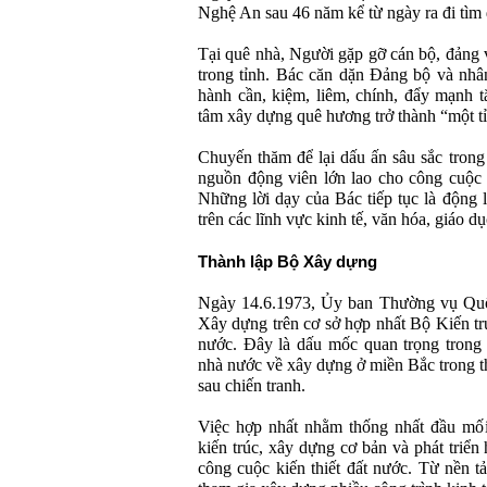
Nghệ An sau 46 năm kể từ ngày ra đi tì
Tại quê nhà, Người gặp gỡ cán bộ, đảng 
trong tỉnh. Bác căn dặn Đảng bộ và nhâ
hành cần, kiệm, liêm, chính, đẩy mạnh tă
tâm xây dựng quê hương trở thành “một 
Chuyến thăm để lại dấu ấn sâu sắc trong
nguồn động viên lớn lao cho công cuộc
Những lời dạy của Bác tiếp tục là động 
trên các lĩnh vực kinh tế, văn hóa, giáo 
Thành lập Bộ Xây dựng
Ngày 14.6.1973, Ủy ban Thường vụ Quốc
Xây dựng trên cơ sở hợp nhất Bộ Kiến tr
nước. Đây là dấu mốc quan trọng trong 
nhà nước về xây dựng ở miền Bắc trong thờ
sau chiến tranh.
Việc hợp nhất nhằm thống nhất đầu mối
kiến trúc, xây dựng cơ bản và phát triể
công cuộc kiến thiết đất nước. Từ nền 