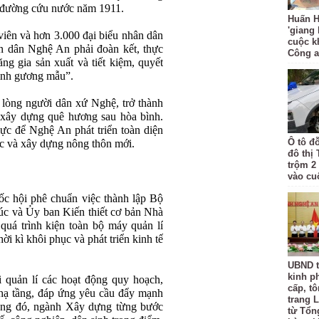
m đường cứu nước năm 1911.
Huấn H
'giang
viên và hơn 3.000 đại biểu nhân dân
cuộc k
n dân Nghệ An phải đoàn kết, thực
Công 
ng gia sản xuất và tiết kiệm, quyết
tỉnh gương mẫu”.
 lòng người dân xứ Nghệ, trở thành
 xây dựng quê hương sau hòa bình.
lực để Nghệ An phát triển toàn diện
Ô tô đ
dục và xây dựng nông thôn mới.
đô thị
trộm 2
vào cu
 hội phê chuẩn việc thành lập Bộ
úc và Ủy ban Kiến thiết cơ bản Nhà
quá trình kiện toàn bộ máy quản lí
i kì khôi phục và phát triển kinh tế
UBND t
kinh p
 quản lí các hoạt động quy hoạch,
cấp, tô
n hạ tầng, đáp ứng yêu cầu đẩy mạnh
trang L
tảng đó, ngành Xây dựng từng bước
từ Tổn