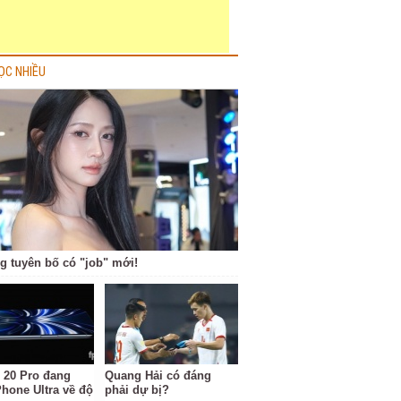
ỌC NHIỀU
g tuyên bố có "job" mới!
 20 Pro đang
Quang Hải có đáng
Phone Ultra về độ
phải dự bị?