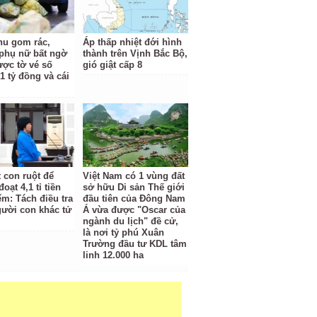
hu gom rác,
Áp thấp nhiệt đới hình
phụ nữ bất ngờ
thành trên Vịnh Bắc Bộ,
ược tờ vé số
gió giật cấp 8
1 tỷ đồng và cái
t con ruột để
Việt Nam có 1 vùng đất
oạt 4,1 tỉ tiền
sở hữu Di sản Thế giới
ểm: Tách điều tra
đầu tiên của Đông Nam
gười con khác tử
Á vừa được "Oscar của
ngành du lịch" đề cử,
là nơi tỷ phú Xuân
Trường đầu tư KDL tâm
linh 12.000 ha