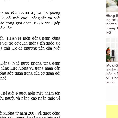
ết định số 456/2001/QĐ-CTN phong
Đang t
 kì đổi mới cho Thông tấn xã Việt
người 
sắc trong giai đoạn 1989-1999, góp
nhặt đ
Tổ quốc.
trúng 3
kết
triển, TTXVN luôn đồng hành cùng
ữ vai trò cơ quan thông tấn quốc gia
ng chủ lực đa phương tiện của Việt
 Đảng, Nhà nước phong tặng danh
Mẹ giế
 hùng Lực lượng vũ trang nhân dân
chiếm đ
óng góp quan trọng của cơ quan đối
bảo hi
 nhà.
vụ 1 n
vong
Thế giới Người hiến máu nhằm tôn
ứu người và nâng cao nhận thức về
ởi xướng từ năm 2004 và được cộng