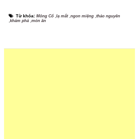
Từ khóa:
,
,
,
Mông Cổ
lạ mắt
ngon miệng
thảo nguyên
,
,
khám phá
món ăn