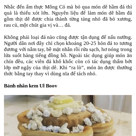
Nhắc đến ẩm thực Mông Cỏ mà bỏ qua món dê hầm đá thì
quả là thiếu xót lớn. Nguyên liệu để làm món dê hầm đá
gồm thịt dê được chia thành từng tảng nhỏ đã bỏ xương,
rau củ, một chút gia vị và… đá.
Không phải loại đá nào cũng được tận dụng để nấu nướng.
Người dân nơi đây chỉ chọn khoảng 20-25 hòn đá to tương
đương với nắm tay, bề mặt nhẵn rồi rửa sạch, hơ nóng trong
lửa suốt hàng tiếng đồng hồ. Ngoài tác dụng giúp món ăn
chín đều, các viên đá khô khốc còn có tác dụng thấm bớt
lớp mỡ ngậy của thịt dê. Khi “ra lò”, món ăn được thưởng
thức bằng tay thay vì dùng nĩa để tách nhỏ.
Bánh nhân kem Ul Boov