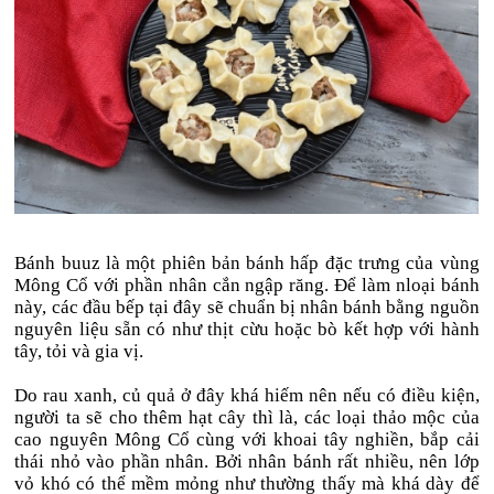
Bánh buuz là một phiên bản bánh hấp đặc trưng của vùng
Mông Cổ với phần nhân cắn ngập răng. Để làm nloại bánh
này, các đầu bếp tại đây sẽ chuẩn bị nhân bánh bằng nguồn
nguyên liệu sẵn có như thịt cừu hoặc bò kết hợp với hành
tây, tỏi và gia vị.
Do rau xanh, củ quả ở đây khá hiếm nên nếu có điều kiện,
người ta sẽ cho thêm hạt cây thì là, các loại thảo mộc của
cao nguyên Mông Cổ cùng với khoai tây nghiền, bắp cải
thái nhỏ vào phần nhân. Bởi nhân bánh rất nhiều, nên lớp
vỏ khó có thể mềm mỏng như thường thấy mà khá dày để