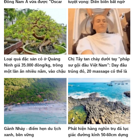
Đông Nam Á vừa được "Oscar
tuyệt vọng: Diễn biến bất ngờ
của ngành du lịch" đề cử, là nơi
sau đó
tỷ phú Xuân Trường đầu tư KDL
tâm linh 12.000 ha
Loại quả đặc sản có ở Quảng
Chị Tây tan chảy dưới tay "pháp
Ninh giá 35.000 đồng/kg, trồng
sư gội đầu Việt Nam": Day đâu
một lần ăn nhiều năm, vào chậu
trúng đó, 20 massage có thể là
làm bonsai giúp chiêu tài
phê nhất cuộc đời!
Gành Nhảy - điểm hẹn du lịch
Phát hiện hàng nghìn trụ đá lục
xanh, bền vững
giác đường kính 50-60cm dựng