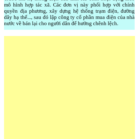
mô hình hợp tác xã. Các đơn vị này phối hợp với chính
quyền địa phương, xây dựng hệ thống trạm điện, đường
dây hạ thế..., sau đó lập công ty cổ phần mua điện của nhà
nước về bán lại cho người dân để hưởng chênh lệch.