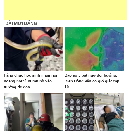
BÀI MỚI ĐĂNG
Hàng chục học sinh mầm non
Bão số 3 bất ngờ đổi hướng,
hoảng hốt vì bị rắn bò vào
Biển Đông vẫn có gió giật cấp
trường đe dọa
10