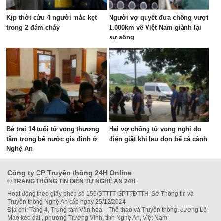
Kịp thời cứu 4 người mắc kẹt
Người vợ quyết đưa chồng vượt
trong 2 đám cháy
1.000km về Việt Nam giành lại
sự sống
Bé trai 14 tuổi tử vong thương
Hai vợ chồng tử vong nghi do
tâm trong bể nước gia đình ở
điện giật khi lau dọn bể cá cảnh
Nghệ An
Công ty CP Truyền thông 24H Online
®
TRANG THÔNG TIN ĐIỆN TỬ NGHỆ AN 24H
Hoạt động theo giấy phép số 155/STTTT-GPTTĐTTH, Sở Thông tin và
Truyền thông Nghệ An cấp ngày 25/12/2024
Địa chỉ: Tầng 4, Trung tâm Văn hóa – Thể thao và Truyền thông, đường Lê
Mao kéo dài , phường Trường Vinh, tỉnh Nghệ An, Việt Nam