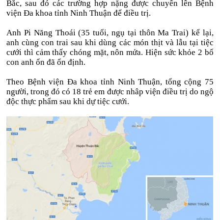
Bắc, sau đó các trường hợp nặng được chuyển lên Bệnh
viện Đa khoa tỉnh Ninh Thuận để điều trị.
Anh Pi Năng Thoái (35 tuổi, ngụ tại thôn Ma Trai) kể lại,
anh cùng con trai sau khi dùng các món thịt và lẫu tại tiệc
cưới thì cảm thấy chóng mặt, nôn mửa. Hiện sức khỏe 2 bố
con anh ổn đã ổn định.
Theo Bệnh viện Đa khoa tỉnh Ninh Thuận, tổng cộng 75
người, trong đó có 18 trẻ em được nhâp viện điều trị do ngộ
độc thực phẩm sau khi dự tiệc cưới.