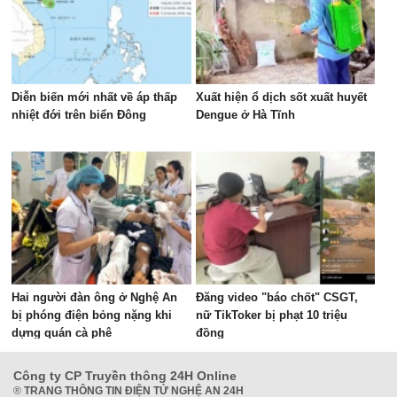
Diễn biến mới nhất về áp thấp
Xuất hiện ổ dịch sốt xuất huyết
nhiệt đới trên biển Đông
Dengue ở Hà Tĩnh
Hai người đàn ông ở Nghệ An
Đăng video "báo chốt" CSGT,
bị phóng điện bỏng nặng khi
nữ TikToker bị phạt 10 triệu
dựng quán cà phê
đồng
Công ty CP Truyền thông 24H Online
®
TRANG THÔNG TIN ĐIỆN TỬ NGHỆ AN 24H