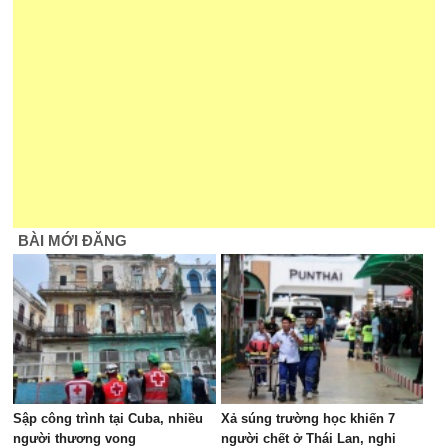
BÀI MỚI ĐĂNG
Sập công trình tại Cuba, nhiều
Xả súng trường học khiến 7
người thương vong
người chết ở Thái Lan, nghi