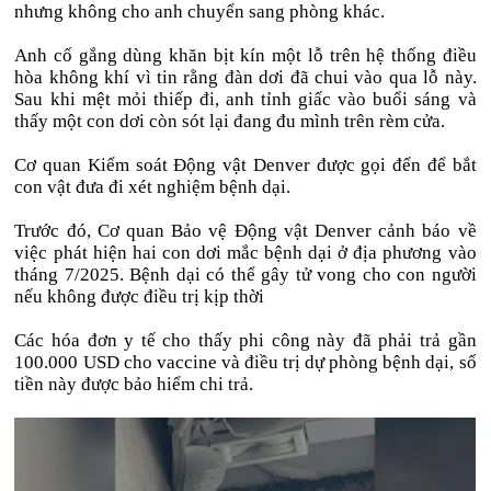
nhưng không cho anh chuyển sang phòng khác.
Anh cố gắng dùng khăn bịt kín một lỗ trên hệ thống điều
hòa không khí vì tin rằng đàn dơi đã chui vào qua lỗ này.
Sau khi mệt mỏi thiếp đi, anh tỉnh giấc vào buổi sáng và
thấy một con dơi còn sót lại đang đu mình trên rèm cửa.
Cơ quan Kiểm soát Động vật Denver được gọi đến để bắt
con vật đưa đi xét nghiệm bệnh dại.
Trước đó, Cơ quan Bảo vệ Động vật Denver cảnh báo về
việc phát hiện hai con dơi mắc bệnh dại ở địa phương vào
tháng 7/2025. Bệnh dại có thể gây tử vong cho con người
nếu không được điều trị kịp thời
Các hóa đơn y tế cho thấy phi công này đã phải trả gần
100.000 USD cho vaccine và điều trị dự phòng bệnh dại, số
tiền này được bảo hiểm chi trả.