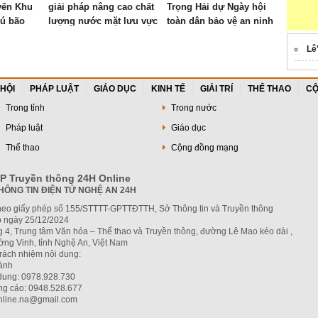
yến Khu
giải pháp nâng cao chất
Trọng Hải dự Ngày hội
rú bão
lượng nước mặt lưu vực
toàn dân bảo vệ an ninh
sông Đào, sông Cầu
Tổ quốc năm 2026
Đước
Lê
 HỘI
PHÁP LUẬT
GIÁO DỤC
KINH TẾ
GIẢI TRÍ
THỂ THAO
CỘ
Trong tỉnh
Trong nước
Pháp luật
Giáo dục
Thể thao
Cộng đồng mạng
P Truyền thông 24H Online
HÔNG TIN ĐIỆN TỬ NGHỆ AN 24H
heo giấy phép số 155/STTTT-GPTTĐTTH, Sở Thông tin và Truyền thông
 ngày 25/12/2024
g 4, Trung tâm Văn hóa – Thể thao và Truyền thông, đường Lê Mao kéo dài ,
ng Vinh, tỉnh Nghệ An, Việt Nam
trách nhiệm nội dung:
hành
 dung: 0978.928.730
ng cáo: 0948.528.677
nline.na@gmail.com