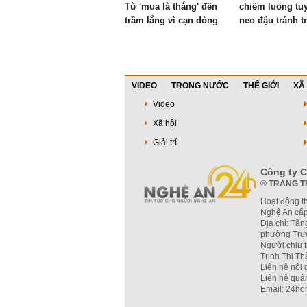
Từ 'mua là thắng' đến
chiếm luồng tu
trầm lắng vì cạn dòng
neo đậu tránh t
tiền
Lạch Vạn
VIDEO
TRONG NƯỚC
THẾ GIỚI
XÃ
Video
Xã hội
Giải trí
Công ty C
®
TRANG T
Hoạt động t
Nghệ An cấp
Địa chỉ: Tần
phường Trườ
Người chịu 
Trịnh Thị T
Liên hệ nội
Liên hệ quả
Email: 24ho