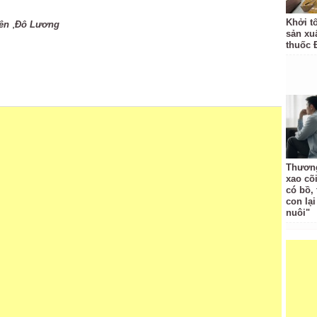
Khởi t
,
ên
Đô Lương
sản xu
thuốc 
Thương
xao cõ
có bồ, 
con lạ
nuôi"