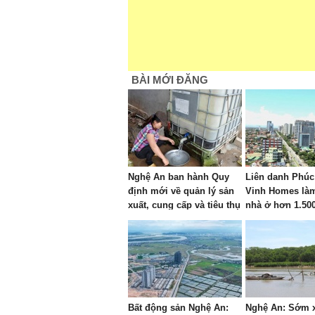
BÀI MỚI ĐĂNG
Nghệ An ban hành Quy
Liên danh Phúc
định mới về quản lý sản
Vinh Homes là
xuất, cung cấp và tiêu thụ
nhà ở hơn 1.500 
nước sạch trên địa bàn
Nghệ An
tỉnh
Bất động sản Nghệ An:
Nghệ An: Sớm x