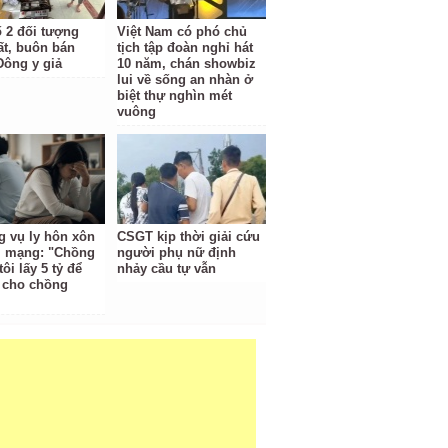
ố 2 đối tượng
Việt Nam có phó chủ
ất, buôn bán
tịch tập đoàn nghỉ hát
Đông y giả
10 năm, chán showbiz
lui về sống an nhàn ở
biệt thự nghìn mét
vuông
 vụ ly hôn xôn
CSGT kịp thời giải cứu
i mạng: "Chồng
người phụ nữ định
tôi lấy 5 tỷ để
nhảy cầu tự vẫn
i cho chồng