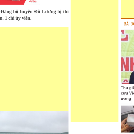
c Đảng bộ huyện Đô Lương bị thi
, 1 chi ủy viên.
BÀI Đ
Thu giữ
cựu Vi
ương