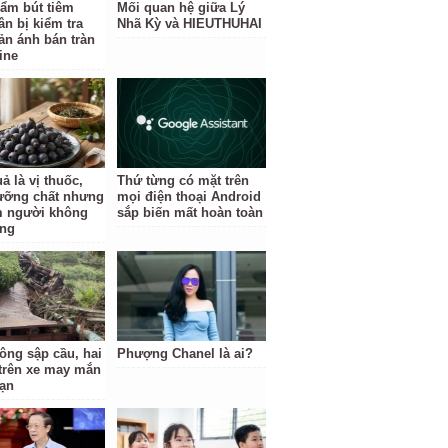
ẩm bút tiêm
Mối quan hệ giữa Lý
ân bị kiểm tra
Nhã Kỳ và HIEUTHUHAI
ản ánh bán tràn
ine
ả là vị thuốc,
Thứ từng có mặt trên
ưỡng chất nhưng
mọi điện thoại Android
 người không
sắp biến mất hoàn toàn
ùng
tông sập cầu, hai
Phượng Chanel là ai?
trên xe may mắn
nạn