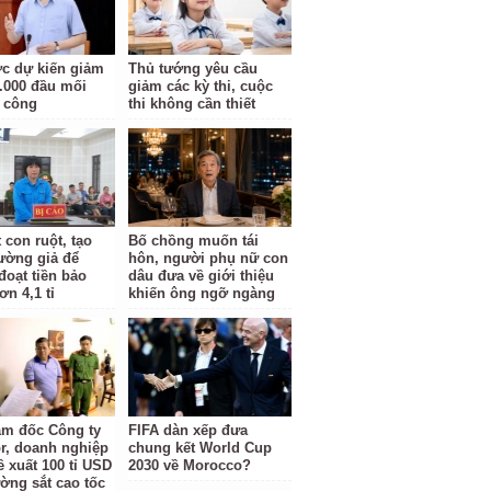
c dự kiến giảm
Thủ tướng yêu cầu
.000 đầu mối
giảm các kỳ thi, cuộc
 công
thi không cần thiết
 con ruột, tạo
Bố chồng muốn tái
rường giả để
hôn, người phụ nữ con
đoạt tiền bảo
dâu đưa về giới thiệu
n 4,1 tỉ
khiến ông ngỡ ngàng
ám đốc Công ty
FIFA dàn xếp đưa
r, doanh nghiệp
chung kết World Cup
ề xuất 100 tỉ USD
2030 về Morocco?
ờng sắt cao tốc