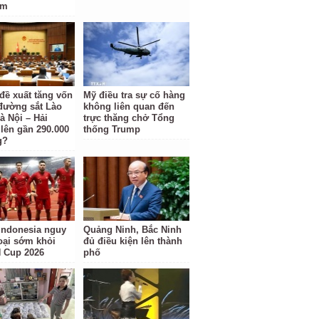
am
 đề xuất tăng vốn
Mỹ điều tra sự cố hàng
đường sắt Lào
không liên quan đến
à Nội – Hải
trực thăng chở Tổng
lên gần 290.000
thống Trump
g?
Indonesia nguy
Quảng Ninh, Bắc Ninh
loại sớm khỏi
đủ điều kiện lên thành
 Cup 2026
phố