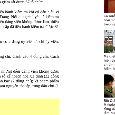
ở giám sát được 67 tổ chức.
ến hành kiểm tra khi có dấu hiệu vi
Cả nướ
 Đảng. Nội dung chủ yếu là kiểm tra
hơn 17
iều đảng viên không được làm, thiếu
trường
ác cấp đã tiến hành kiểm tra được 81
đó có 2 đảng ủy viên, 1 chi ủy viên,
ồng chí; Cảnh cáo 4 đồng chí; Cách
Mẹ giết
hiện t
chiếm 
hiểm hơ
m những điều đảng viên không được
n số kế hoạch hóa gia đình (32 đồng
ánh bạc (2 đồng chí); Vi phạm phẩm
hạm nguyên tắc tập trung dân chủ (1
Bắt Gi
Mekolo
từng đ
làm đư