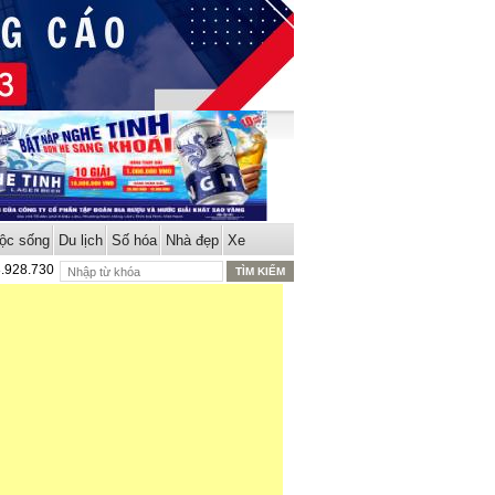
ộc sống
Du lịch
Số hóa
Nhà đẹp
Xe
8.928.730