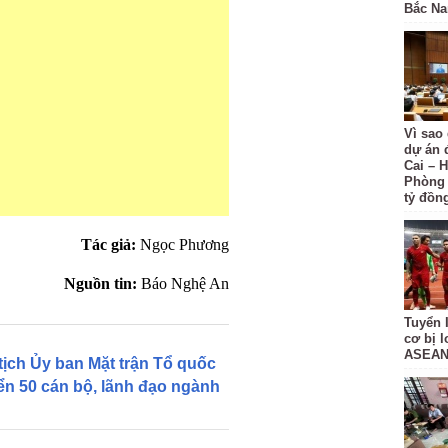
Bắc N
Vì sao
dự án 
Cai – H
Phòng 
tỷ đồn
Tác giả:
Ngọc Phương
Nguồn tin:
Báo Nghệ An
Tuyển 
cơ bị 
ASEAN
ch Ủy ban Mặt trận Tổ quốc
n 50 cán bộ, lãnh đạo ngành