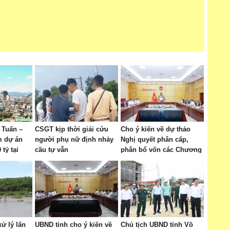
 Tuấn –
CSGT kịp thời giải cứu
Cho ý kiến về dự thảo
m dự án
người phụ nữ định nhảy
Nghị quyết phân cấp,
tỷ tại
cầu tự vẫn
phân bổ vốn các Chương
trình MTQG giai đoạn
2026 – 2030
ử lý lấn
UBND tỉnh cho ý kiến về
Chủ tịch UBND tỉnh Võ