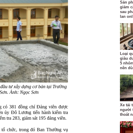
Sản ph
giảm c
sau ph
lan onl
Loại qu
giàu d
5 nhóm
nên d
đầu tư xây dựng cơ bản tại Trường
 Sơn. Ảnh: Ngọc Sơn
Xe tải 
 có 381 đồng chí Đảng viên được
người 
n ủy Đô Lương tiến hành kiểm tra
thoát 
iểm tra 283, giám sát 195 đảng viên.
 tổ chức, trong đó Ban Thường vụ