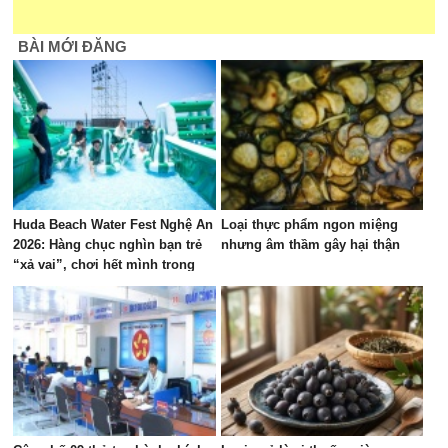
BÀI MỚI ĐĂNG
Huda Beach Water Fest Nghệ An
Loại thực phẩm ngon miệng
2026: Hàng chục nghìn bạn trẻ
nhưng âm thầm gây hại thận
“xả vai”, chơi hết mình trong
đại tiệc nhạc nước “Giờ Chân
Thành” lớn bậc nhất miền
Trung