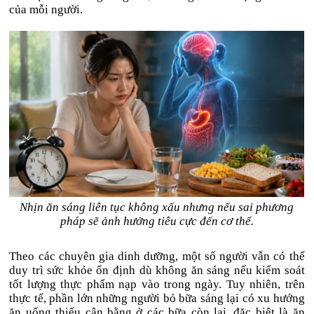
của mỗi người.
Nhịn ăn sáng liên tục không xấu nhưng nếu sai phương
pháp sẽ ảnh hưởng tiêu cực đến cơ thể.
Theo các chuyên gia dinh dưỡng, một số người vẫn có thể
duy trì sức khỏe ổn định dù không ăn sáng nếu kiểm soát
tốt lượng thực phẩm nạp vào trong ngày. Tuy nhiên, trên
thực tế, phần lớn những người bỏ bữa sáng lại có xu hướng
ăn uống thiếu cân bằng ở các bữa còn lại, đặc biệt là ăn