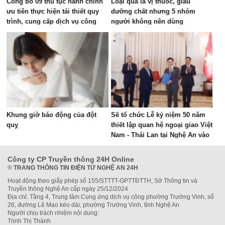
Công bố 09 thủ tục hành chính
Loại quả là vị thuốc, giàu
ưu tiên thực hiện tái thiết quy
dưỡng chất nhưng 5 nhóm
trình, cung cấp dịch vụ công
người không nên dùng
trực tuyến trên địa bàn tỉnh
Khung giờ báo động của đột
Sẽ tổ chức Lễ kỷ niệm 50 năm
quỵ
thiết lập quan hệ ngoại giao Việt
Nam - Thái Lan tại Nghệ An vào
ngày 10/8
Công ty CP Truyền thông 24H Online
®
TRANG THÔNG TIN ĐIỆN TỬ NGHỆ AN 24H
Hoạt động theo giấy phép số 155/STTTT-GPTTĐTTH, Sở Thông tin và
Truyền thông Nghệ An cấp ngày 25/12/2024
Địa chỉ: Tầng 4, Trung tâm Cung ứng dịch vụ công phường Trường Vinh, số
26, đường Lê Mao kéo dài, phường Trường Vinh, tỉnh Nghệ An
Người chịu trách nhiệm nội dung:
Trịnh Thị Thành