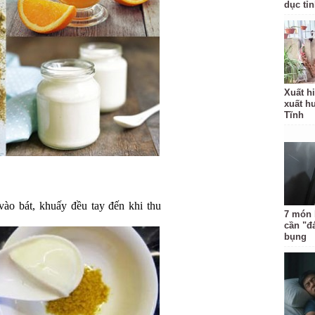
dục tỉ
Xuất hi
xuất h
Tĩnh
ào bát, khuấy đều tay đến khi thu
7 món 
cần "đ
bụng