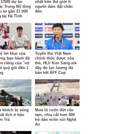
t 1/500 dự án
nhất trên thế giới ít
c Trung Bộ tổng
người dám đặt chân
u tư gần 27.000
đến
 tại Hà Tĩnh
ộ lời khai của
Tuyển thủ Việt Nam
ợng bạo hành dã
chính thức được xóa
n riêng của "vợ
thẻ, HLV Kim Sang-sik
ắt quỳ gối đến 1
đầy đủ lực lượng đá
ng
bán kết AFF Cup
u khách bị sóng
Mưa lũ cuốn đứt cầu
ất tích ở bán
tạm, chia cắt hơn 400
n Trà
hộ dân miền núi Nghệ
An