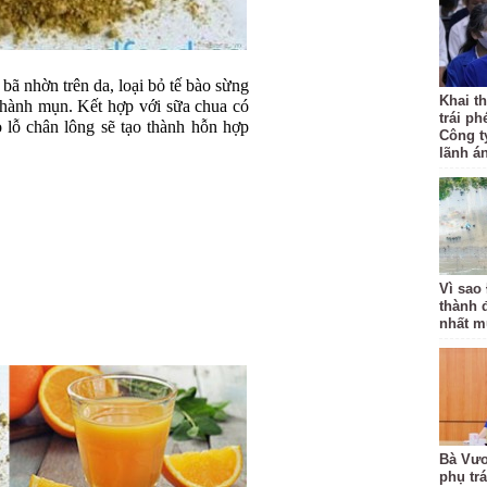
 bã nhờn trên da, loại bỏ tế bào sừng
Khai th
thành mụn. Kết hợp với sữa chua có
trái ph
 lỗ chân lông sẽ tạo thành hỗn hợp
Công t
lãnh á
Vì sao
thành 
nhất m
Bà Vươ
phụ tr