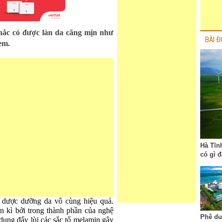
hắc có được làn da căng mịn như
BÀI Đ
em.
Hà Tĩn
có gì 
 dược dưỡng da vô cùng hiệu quả.
n kì bởi trong thành phần của nghệ
Phê du
dụng đẩy lùi các sắc tố melamin gây