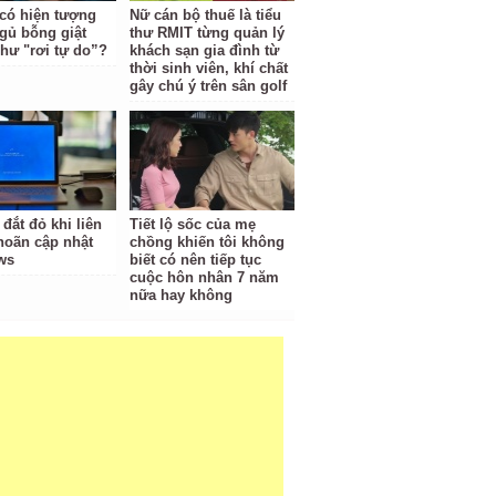
 có hiện tượng
Nữ cán bộ thuế là tiểu
gủ bỗng giật
thư RMIT từng quản lý
hư "rơi tự do”?
khách sạn gia đình từ
thời sinh viên, khí chất
gây chú ý trên sân golf
 đắt đỏ khi liên
Tiết lộ sốc của mẹ
 hoãn cập nhật
chồng khiến tôi không
ws
biết có nên tiếp tục
cuộc hôn nhân 7 năm
nữa hay không