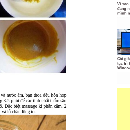
Vì sao
đang n
mình n
Cái giá
tục trì
Windo
t và nước ấm, bạn thoa đều hỗn hợp
g 3-5 phút để các tinh chất thấm sâu
tố. Đặc biệt massage kĩ phần cằm, 2
 và lỗ chân lông to.