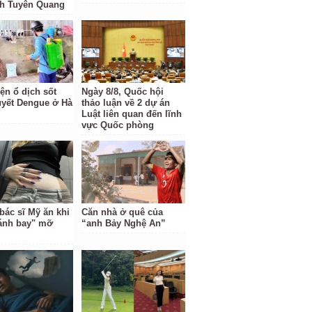
nh Tuyên Quang
ện ổ dịch sốt
Ngày 8/8, Quốc hội
uyết Dengue ở Hà
thảo luận về 2 dự án
Luật liên quan đến lĩnh
vực Quốc phòng
bác sĩ Mỹ ăn khi
Căn nhà ở quê của
ánh bay" mỡ
“anh Bảy Nghệ An”