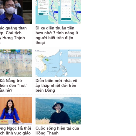
ác quặng titan
Đi xe điện thuận tiện
ép, Chủ tịch
hơn nhờ 3 tính năng ít
y Hưng Thịnh
người biết trên điện
n
thoại
 Đà Nẵng trở
Diễn biến mới nhất về
điểm đến “hot”
áp thấp nhiệt đới trên
ùa hè?
biển Đông
ng Ngọc Hà thôi
Cuộc sống hiện tại của
ách lĩnh vực giáo
Hồng Thanh