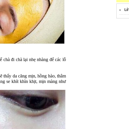
Lê
ế chà đi chà lại nhẹ nhàng để các lỗ
sẽ thấy da căng mịn, hồng hào, thâm
ũng se khít khìn khịt, mịn màng như