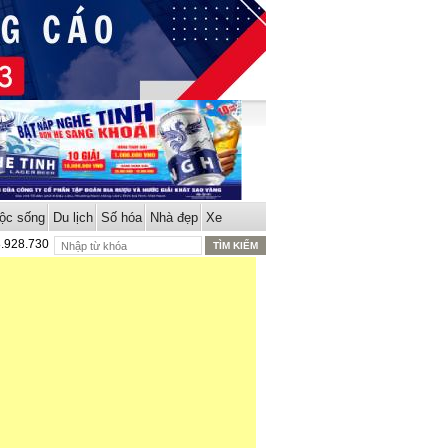
ộc sống
Du lịch
Số hóa
Nhà đẹp
Xe
8.928.730