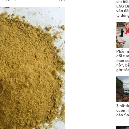
chi tiế
LNG Bắ
vốn đầ
tỷ đồng
Phẫn n
đối tư
man co
hờ", b
giờ sá
3 nữ d
cuốn m
đảo Sơ