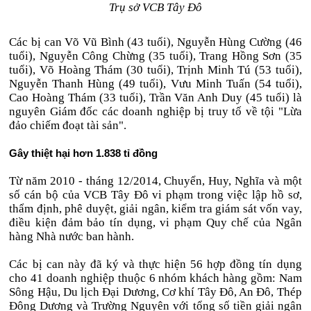
Trụ sở VCB Tây Đô
Các bị can Võ Vũ Bình (43 tuổi), Nguyễn Hùng Cường (46
tuổi), Nguyễn Công Chừng (35 tuổi), Trang Hồng Sơn (35
tuổi), Võ Hoàng Thám (30 tuổi), Trịnh Minh Tú (53 tuổi),
Nguyễn Thanh Hùng (49 tuổi), Vưu Minh Tuấn (54 tuổi),
Cao Hoàng Thám (33 tuổi), Trần Văn Anh Duy (45 tuổi) là
nguyên Giám đốc các doanh nghiệp bị truy tố về tội "Lừa
đảo chiếm đoạt tài sản".
Gây thiệt hại hơn 1.838 tỉ đồng
Từ năm 2010 - tháng 12/2014, Chuyển, Huy, Nghĩa và một
số cán bộ của VCB Tây Đô vi phạm trong việc lập hồ sơ,
thẩm định, phê duyệt, giải ngân, kiểm tra giám sát vốn vay,
điều kiện đảm bảo tín dụng, vi phạm Quy chế của Ngân
hàng Nhà nước ban hành.
Các bị can này đã ký và thực hiện 56 hợp đồng tín dụng
cho 41 doanh nghiệp thuộc 6 nhóm khách hàng gồm: Nam
Sông Hậu, Du lịch Đại Dương, Cơ khí Tây Đô, An Đô, Thép
Đông Dương và Trường Nguyên với tổng số tiền giải ngân