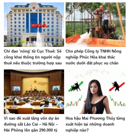
Chỉ đạo 'nóng' từ Cục Thuế: Sẽ
Cho phép Công ty TNHH Nông
công khai thông tin người nộp
nghiệp Phúc Hòa khai thác
thuế nếu thuộc trường hợp sau
nước dưới đất phục vụ chăn
nuôi tập trung tại xã Phúc Lộc
Vì sao đề xuất tăng vốn dự án
Hoa hậu Mai Phương Thúy từng
đường sắt Lào Cai – Hà Nội –
xuất hiện tại những doanh
Hải Phòng lên gần 290.000 tỷ
nghiệp nào?