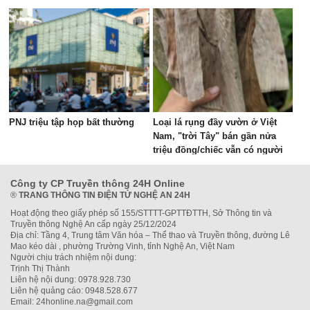
đồng?
PNJ triệu tập họp bất thường
Loại lá rụng đầy vườn ở Việt
Nam, "trời Tây" bán gần nửa
triệu đồng/chiếc vẫn có người
mua
Công ty CP Truyền thông 24H Online
®
TRANG THÔNG TIN ĐIỆN TỬ NGHỆ AN 24H
Hoạt động theo giấy phép số 155/STTTT-GPTTĐTTH, Sở Thông tin và
Truyền thông Nghệ An cấp ngày 25/12/2024
Địa chỉ: Tầng 4, Trung tâm Văn hóa – Thể thao và Truyền thông, đường Lê
Mao kéo dài , phường Trường Vinh, tỉnh Nghệ An, Việt Nam
Người chịu trách nhiệm nội dung:
Trịnh Thị Thành
Liên hệ nội dung: 0978.928.730
Liên hệ quảng cáo: 0948.528.677
Email: 24honline.na@gmail.com