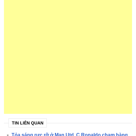
TIN LIÊN QUAN
Tỏa sáng rực rỡ ở Man Utd, C.Ronaldo chạm hàng