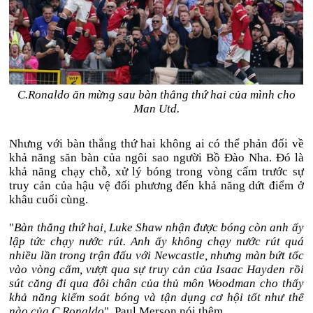
C.Ronaldo ăn mừng sau bàn thắng thứ hai của mình cho
Man Utd.
Nhưng với bàn thắng thứ hai không ai có thể phản đối về
khả năng săn bàn của ngôi sao người Bồ Đào Nha. Đó là
khả năng chạy chỗ, xử lý bóng trong vòng cấm trước sự
truy cản của hậu vệ đối phương đến khả năng dứt điểm ở
khâu cuối cùng.
"
Bàn thắng thứ hai, Luke Shaw nhận được bóng còn anh ấy
lập tức chạy nước rút. Anh ấy không chạy nước rút quá
nhiều lần trong trận đấu với Newcastle, nhưng màn bứt tốc
vào vòng cấm, vượt qua sự truy cản của Isaac Hayden rồi
sút căng đi qua đôi chân của thủ môn Woodman cho thấy
khả năng kiểm soát bóng và tận dụng cơ hội tốt như thế
nào của C.Ronaldo
", Paul Merson nói thêm.