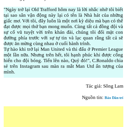
"Ngày trở lại Old Trafford hôm nay là lời nhắc nhở tôi biết
tại sao sân vận động này lại có tên là Nhà hát của những
giấc mơ. Với tôi, đây luôn là một nơi kỳ diệu mà bạn có thể
đạt được mọi thứ bạn mong muốn. Cùng tất cả đồng đội và
sự cổ vũ tuyệt vời trên khán đài, chúng tôi đối mặt con
đường phía trước với sự tự tin và lạc quan rằng tất cả sẽ
được ăn mừng cùng nhau ở cuối hành trình.
Tự hào khi trở lại Man United và thi đấu ở Premier League
một lần nữa. Nhưng trên hết, tôi hạnh phúc khi được cống
hiến cho đội bóng. Tiến lên nào, Quỷ đỏ!", C.Ronaldo chia
sẻ trên Instagram sau màn ra mắt Man Utd ấn tượng của
mình.
Tác giả: Sông Lam
Nguồn tin:
Báo Dân trí