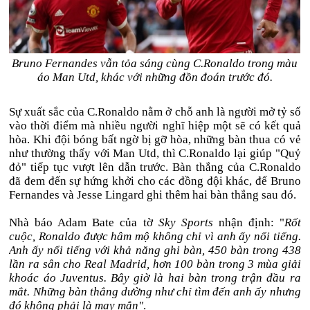
Bruno Fernandes vẫn tỏa sáng cùng C.Ronaldo trong màu
áo Man Utd, khác với những đồn đoán trước đó.
Sự xuất sắc của C.Ronaldo nằm ở chỗ anh là người mở tỷ số
vào thời điểm mà nhiều người nghĩ hiệp một sẽ có kết quả
hòa. Khi đội bóng bất ngờ bị gỡ hòa, những bàn thua có vẻ
như thường thấy với Man Utd, thì C.Ronaldo lại giúp "Quỷ
đỏ" tiếp tục vượt lên dẫn trước. Bàn thắng của C.Ronaldo
đã đem đến sự hứng khởi cho các đồng đội khác, để Bruno
Fernandes và Jesse Lingard ghi thêm hai bàn thắng sau đó.
Nhà báo Adam Bate của tờ
Sky Sports
nhận định: "
Rốt
cuộc, Ronaldo được hâm mộ không chỉ vì anh ấy nổi tiếng.
Anh ấy nổi tiếng với khả năng ghi bàn, 450 bàn trong 438
lần ra sân cho Real Madrid, hơn 100 bàn trong 3 mùa giải
khoác áo Juventus. Bây giờ là hai bàn trong trận đầu ra
mắt. Những bàn thắng dường như chỉ tìm đến anh ấy nhưng
đó không phải là may mắn"
.