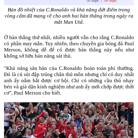
Bản đồ nhiệt của C.Ronaldo và khả năng dứt điểm trong
vòng cấm đã mang về cho anh hai bàn thắng trong ngày ra
mắt Man Utd.
Ở bàn thắng thứ nhất, nhiều người vẫn cho rằng C.Ronaldo
có phần may mắn. Tuy nhiên, theo chuyên gia bóng đá Paul
Merson, không dễ để có được bàn thắng này nếu như
không sở hữu bản năng sát thủ.
"Khả năng săn bàn của C.Ronaldo hoàn toàn phi thường.
Đó là cú sút đập trúng chân thủ môn nhưng chỉ có duy nhất
anh ấy nắm bắt được cơ hội. Chỉ có những cầu thủ nhạy
bén và già dặn kinh nghiệm như anh ấy mới chớp được thời
cơ", Paul Merson cho biết.