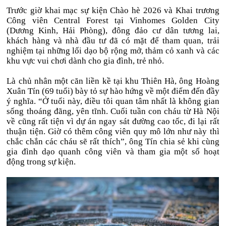
Trước giờ khai mạc sự kiện Chào hè 2026 và Khai trương
Công viên Central Forest tại Vinhomes Golden City
(Dương Kinh, Hải Phòng), đông đảo cư dân tương lai,
khách hàng và nhà đầu tư đã có mặt để tham quan, trải
nghiệm tại những lối dạo bộ rộng mở, thảm cỏ xanh và các
khu vực vui chơi dành cho gia đình, trẻ nhỏ.
Là chủ nhân một căn liền kề tại khu Thiên Hà, ông Hoàng
Xuân Tín (69 tuổi) bày tỏ sự hào hứng về một điểm đến đầy
ý nghĩa. “Ở tuổi này, điều tôi quan tâm nhất là không gian
sống thoáng đãng, yên tĩnh. Cuối tuần con cháu từ Hà Nội
về cũng rất tiện vì dự án ngay sát đường cao tốc, đi lại rất
thuận tiện. Giờ có thêm công viên quy mô lớn như này thì
chắc chắn các cháu sẽ rất thích”, ông Tín chia sẻ khi cùng
gia đình dạo quanh công viên và tham gia một số hoạt
động trong sự kiện.