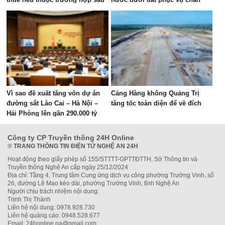
nuôi tập trung tại xã Phúc Lộc
Vì sao đề xuất tăng vốn dự án
Cảng Hàng không Quảng Trị
đường sắt Lào Cai – Hà Nội –
tăng tốc toàn diện để về đích
Hải Phòng lên gần 290.000 tỷ
đồng?
Công ty CP Truyền thông 24H Online
®
TRANG THÔNG TIN ĐIỆN TỬ NGHỆ AN 24H
Hoạt động theo giấy phép số 155/STTTT-GPTTĐTTH, Sở Thông tin và
Truyền thông Nghệ An cấp ngày 25/12/2024
Địa chỉ: Tầng 4, Trung tâm Cung ứng dịch vụ công phường Trường Vinh, số
26, đường Lê Mao kéo dài, phường Trường Vinh, tỉnh Nghệ An
Người chịu trách nhiệm nội dung:
Trịnh Thị Thành
Liên hệ nội dung: 0978.928.730
Liên hệ quảng cáo: 0948.528.677
Email: 24honline.na@gmail.com