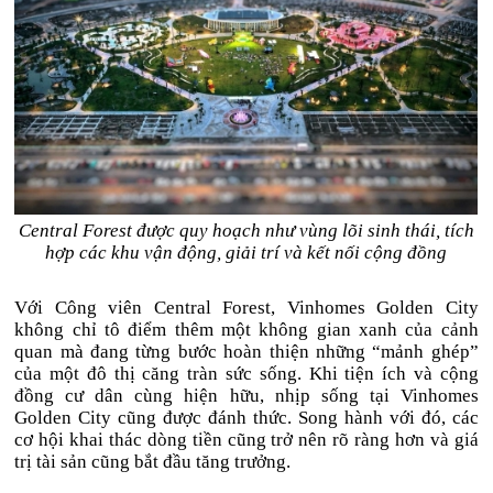
Central Forest được quy hoạch như vùng lõi sinh thái, tích
hợp các khu vận động, giải trí và kết nối cộng đồng
Với Công viên Central Forest, Vinhomes Golden City
không chỉ tô điểm thêm một không gian xanh của cảnh
quan mà đang từng bước hoàn thiện những “mảnh ghép”
của một đô thị căng tràn sức sống. Khi tiện ích và cộng
đồng cư dân cùng hiện hữu, nhịp sống tại Vinhomes
Golden City cũng được đánh thức. Song hành với đó, các
cơ hội khai thác dòng tiền cũng trở nên rõ ràng hơn và giá
trị tài sản cũng bắt đầu tăng trưởng.