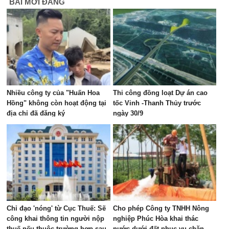
BÀI MỚI ĐĂNG
Nhiều công ty của "Huấn Hoa
Thi công đồng loạt Dự án cao
Hồng" không còn hoạt động tại
tốc Vinh -Thanh Thủy trước
địa chỉ đã đăng ký
ngày 30/9
Chỉ đạo 'nóng' từ Cục Thuế: Sẽ
Cho phép Công ty TNHH Nông
công khai thông tin người nộp
nghiệp Phúc Hòa khai thác
thuế nếu thuộc trường hợp sau
nước dưới đất phục vụ chăn