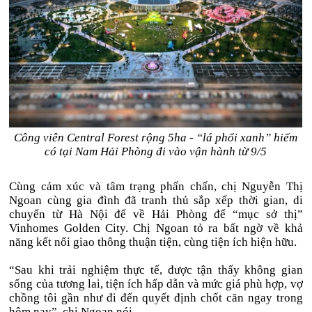
Công viên Central Forest rộng 5ha - “lá phổi xanh” hiếm
có tại Nam Hải Phòng đi vào vận hành từ 9/5
Cùng cảm xúc và tâm trạng phấn chấn, chị Nguyễn Thị
Ngoan cùng gia đình đã tranh thủ sắp xếp thời gian, di
chuyển từ Hà Nội để về Hải Phòng để “mục sở thị”
Vinhomes Golden City. Chị Ngoan tỏ ra bất ngờ về khả
năng kết nối giao thông thuận tiện, cùng tiện ích hiện hữu.
“Sau khi trải nghiệm thực tế, được tận thấy không gian
sống của tương lai, tiện ích hấp dẫn và mức giá phù hợp, vợ
chồng tôi gần như đi đến quyết định chốt căn ngay trong
hôm nay”, chị Ngoan nói.