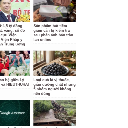
ữ 4,5 tỷ đồng
Sản phẩm bút tiêm
t, vàng, sổ đỏ
giảm cân bị kiểm tra
à cựu Viện
sau phản ánh bán tràn
 Viện Pháp y
lan online
ần Trung ương
an hệ giữa Lý
Loại quả là vị thuốc,
 và HIEUTHUHAI
giàu dưỡng chất nhưng
5 nhóm người không
nên dùng