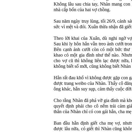
Không lâu sau chia tay, Nhàn mang con g
nhà cấp bốn của hai vợ chồng.
Sau năm ngày truy lùng, tối 26/9, cảnh sá
sức vì mệt và đói. Xuân thừa nhận đã giết 
Theo lời khai của Xuân, dù nghi ngờ vợ
Sau khi ly hôn hắn vẫn treo ảnh cưới tro
Bên cạnh ảnh cưới còn có một bức thư 
khao có một gia đình như thế nào. Nhưn
cho vợ cũ thì không liên lạc được nữa,
không biết số mới, cũng không biết Nhàn
Hắn rất đau khổ vì không được gặp con gá
được trang weibo của Nhàn. Thấy cô đăng
ông khác, hắn suy sụp, cảm thấy cuộc đời
Cho rằng Nhàn đã phá vỡ gia đình mà kh
quyết định phải cho cô nếm trải cảm gi
thân của Nhàn chỉ có con gái hắn, cha mẹ v
Ban đầu hắn định giết cha mẹ vợ, nhưn
được lâu nữa, có giết thì Nhàn cũng kh