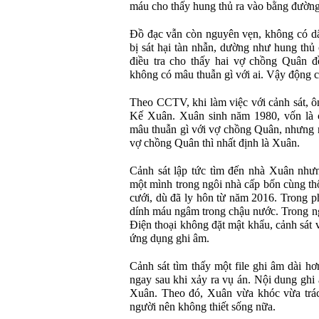
máu cho thấy hung thủ ra vào bằng đường
Đồ đạc vẫn còn nguyên vẹn, không có dấu
bị sát hại tàn nhẫn, dường như hung thủ 
điều tra cho thấy hai vợ chồng Quân đề
không có mâu thuẫn gì với ai. Vậy động c
Theo CCTV, khi làm việc với cảnh sát, ô
Kế Xuân. Xuân sinh năm 1980, vốn là 
mâu thuẫn gì với vợ chồng Quân, nhưng n
vợ chồng Quân thì nhất định là Xuân.
Cảnh sát lập tức tìm đến nhà Xuân như
một mình trong ngôi nhà cấp bốn cùng th
cưới, dù đã ly hôn từ năm 2016. Trong p
dính máu ngâm trong chậu nước. Trong ng
Điện thoại không đặt mật khẩu, cảnh sát
ứng dụng ghi âm.
Cảnh sát tìm thấy một file ghi âm dài hơ
ngay sau khi xảy ra vụ án. Nội dung ghi
Xuân. Theo đó, Xuân vừa khóc vừa trác
người nên không thiết sống nữa.