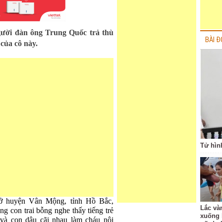
gười đàn ông Trung Quốc trả thù
BÀI Đ
 của cô này.
Tử hìn
ở huyện Vân Mộng, tỉnh Hồ Bắc,
Lắc vàn
g con trai bỗng nghe thấy tiếng trẻ
xuống 
 và con dâu cãi nhau làm cháu nội