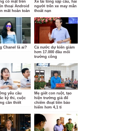
ng có mặt trên
Xe tải tông sập cầu, hai
ện thoại Android
người trên xe may mắn
ến mất hoàn toàn
thoát nạn
 Chanel là ai?
Cả nước dự kiến giảm
hơn 17.000 đầu mối
trường công
ớng yêu cầu
Mẹ giết con ruột, tạo
c kỳ thi, cuộc
hiện trường giả để
ng cần thiết
chiếm đoạt tiền bảo
hiểm hơn 4,1 tỉ