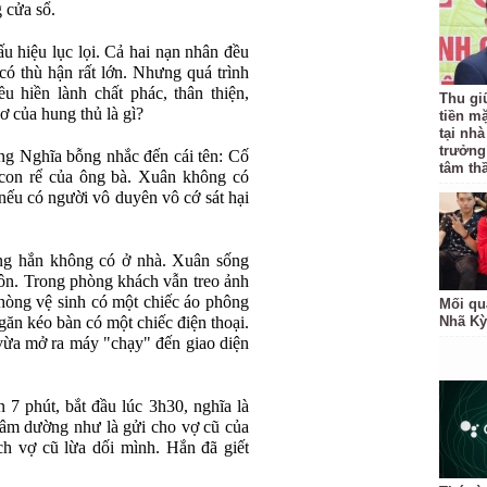
 cửa sổ.
 hiệu lục lọi. Cả hai nạn nhân đều
có thù hận rất lớn. Nhưng quá trình
u hiền lành chất phác, thân thiện,
Thu gi
ơ của hung thủ là gì?
tiền mặ
tại nh
trưởng
ng Nghĩa bỗng nhắc đến cái tên: Cố
tâm th
con rể của ông bà. Xuân không có
ếu có người vô duyên vô cớ sát hại
ng hắn không có ở nhà. Xuân sống
ôn. Trong phòng khách vẫn treo ảnh
hòng vệ sinh có một chiếc áo phông
Mối qu
ăn kéo bàn có một chiếc điện thoại.
Nhã Kỳ
 vừa mở ra máy "chạy" đến giao diện
n 7 phút, bắt đầu lúc 3h30, nghĩa là
 âm dường như là gửi cho vợ cũ của
h vợ cũ lừa dối mình. Hắn đã giết