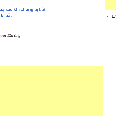
doạ sau khi chồng bị bắt
bị bắt
Lê
gười đàn ông