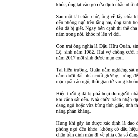
khóc, ông tạt vào gõ cửa định nhắc nhở nh
Sau một lát chần chừ, ông về lấy chìa 
đến phòng ngủ trên tầng hai, ông kinh ho
đều đã bị giết. Ngay bên cạnh thi thể ch
nằm trong nôi, khóc ré lên vì đói.
Con trai ông nghĩa là Đậu Hữu Quân, si
Lệ, sinh năm 1982. Hai vợ chồng cưới 
năm 2017 mới sinh được mụn con.
Tại hiện trường, Quân nằm nghiêng sát 
nằm dưới đất phía cuối giường, trúng đ
mặc quần áo ngủ, thời gian tử vong khoả
Hiện trường đã bị phá hoại do người nhà
khi cảnh sát đến. Nhà chức trách nhận đị
đang ngủ hoặc vừa bừng tỉnh giấc, tinh t
năng phản kháng.
Hung khí gây án được xác định là dao d
phòng ngủ đều khóa, không có dấu hiệu 
chân trần dính máu đi về phía cửa sổ đan