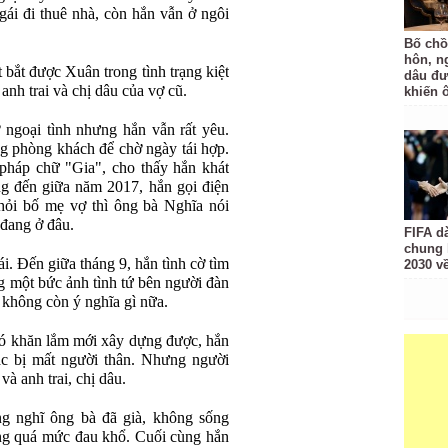
ái đi thuê nhà, còn hắn vẫn ở ngôi
Bố chồ
hôn, n
t bắt được Xuân trong tình trạng kiệt
dâu đư
anh trai và chị dâu của vợ cũ.
khiến 
 ngoại tình nhưng hắn vẫn rất yêu.
ng phòng khách để chờ ngày tái hợp.
pháp chữ "Gia", cho thấy hắn khát
g đến giữa năm 2017, hắn gọi điện
 hỏi bố mẹ vợ thì ông bà Nghĩa nói
 đang ở đâu.
FIFA d
chung 
i. Đến giữa tháng 9, hắn tình cờ tìm
2030 v
 một bức ảnh tình tứ bên người đàn
 không còn ý nghĩa gì nữa.
ó khăn lắm mới xây dựng được, hắn
ác bị mất người thân. Nhưng người
à anh trai, chị dâu.
g nghĩ ông bà đã già, không sống
ông quá mức đau khổ. Cuối cùng hắn