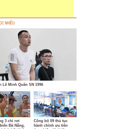
ỌC NHIỀU
h Lê Minh Quân SN 1996
g 3 chỉ rơi
Công bố 09 thủ tục
biển Đà Nẵng,
hành chính ưu tiên