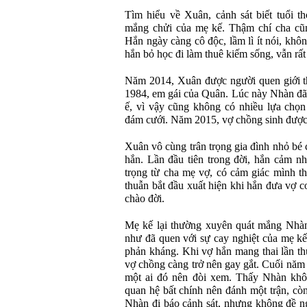
Tìm hiểu về Xuân, cảnh sát biết tuổi th
mắng chửi của mẹ kế. Thậm chí cha cũ
Hắn ngày càng cô độc, lầm lì ít nói, khô
hắn bỏ học đi làm thuê kiếm sống, vẫn rất í
Năm 2014, Xuân được người quen giới t
1984, em gái của Quân. Lúc này Nhàn đã 3
ế, vì vậy cũng không có nhiều lựa chọn
đám cưới. Năm 2015, vợ chồng sinh được 
Xuân vô cùng trân trọng gia đình nhỏ bé 
hắn. Lần đầu tiên trong đời, hắn cảm n
trọng từ cha mẹ vợ, có cảm giác mình 
thuẫn bắt đầu xuất hiện khi hắn đưa vợ 
chào đời.
Mẹ kế lại thường xuyên quát mắng Nhà
như đã quen với sự cay nghiệt của mẹ k
phản kháng. Khi vợ hắn mang thai lần thứ
vợ chồng càng trở nên gay gắt. Cuối năm 
một ai đó nên đòi xem. Thấy Nhàn khô
quan hệ bất chính nên đánh một trận, cò
Nhàn đi báo cảnh sát, nhưng không đề ng