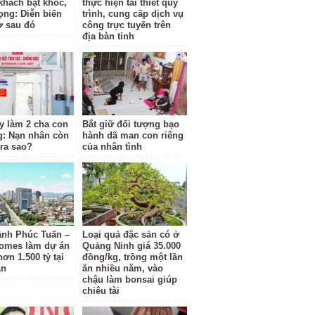
khách bật khóc,
thực hiện tái thiết quy
ọng: Diễn biến
trình, cung cấp dịch vụ
ờ sau đó
công trực tuyến trên
địa bàn tỉnh
y làm 2 cha con
Bắt giữ đối tượng bạo
g: Nạn nhân còn
hành dã man con riêng
 ra sao?
của nhân tình
anh Phúc Tuấn –
Loại quả đặc sản có ở
omes làm dự án
Quảng Ninh giá 35.000
ơn 1.500 tỷ tại
đồng/kg, trồng một lần
An
ăn nhiều năm, vào
chậu làm bonsai giúp
chiêu tài