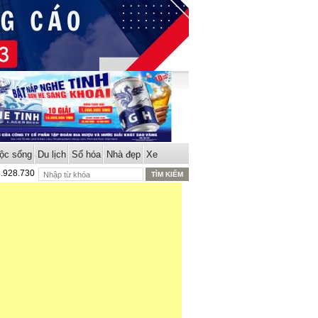
ộc sống
Du lịch
Số hóa
Nhà đẹp
Xe
8.928.730