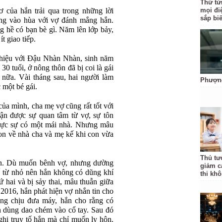
Thứ từ
ơ của hắn trải qua trong những lời
mọi đi
sắp bi
ng vào hùa với vợ đánh mắng hắn.
ng hề có bạn bè gì. Năm lên lớp bảy,
t giao tiếp.
hiệu với Đậu Nhàn Nhàn, sinh năm
0 tuổi, ở nông thôn đã bị coi là gái
 nữa. Vài tháng sau, hai người làm
Phượng
một bé gái.
của mình, cha mẹ vợ cũng rất tốt với
hận được sự quan tâm từ vợ, sự tôn
thực sự có một mái nhà. Nhưng mâu
con về nhà cha và mẹ kế khi con vừa
Thủ tư
n. Dù muốn bênh vợ, nhưng dường
giảm cá
ế từ nhỏ nên hắn không có dũng khí
thi khô
 hai và bị sảy thai, mâu thuẫn giữa
2016, hắn phát hiện vợ nhắn tin cho
ng chịu đưa máy, hắn cho rằng có
n dùng dao chém vào cổ tay. Sau đó
hị truy tố hắn mà chỉ muốn ly hôn.