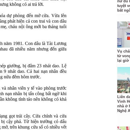
nữ du 
ưng không có ai trả lời.
tuyệt v
bất ng
khóa dự phòng đến mở cửa. Vừa lên
àng phát hiện cả con trai và con dâu
a mẹ, cháu nội ông mới ba tháng tuổi
nh năm 1981. Con dâu là Tài Lương
nhau đã nhiều năm nhưng đến giữa
Vụ chá
tử von
lại giờ
mép giường, bị đâm 23 nhát dao. Lệ
ến 9 nhát dao. Cả hai nạn nhân đều
ng nửa đêm hôm trước.
 và nhân viên y tế vào phòng trước
nh nạn nhân bị tấn công bất ngờ khi
Liên d
hần không tỉnh táo nên không có khả
Vinh H
nhà ở h
Nghệ 
ạng gọt trái cây. Cửa chính và cửa
bị cậy phá. Từ hiện trường có dấu
g mở, trên khung cửa sổ có nhiều vết