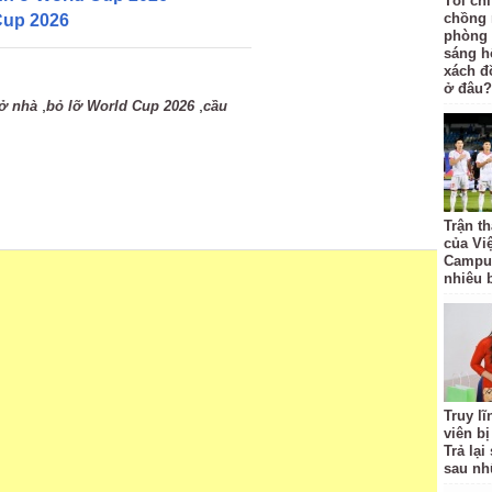
Tôi ch
chồng 
 Cup 2026
phòng 
sáng h
xách đồ
ở đâu?
,
,
 ở nhà
bỏ lỡ World Cup 2026
cầu
Trận t
của Vi
Campuc
nhiêu 
Truy l
viên bị
Trả lạ
sau nh