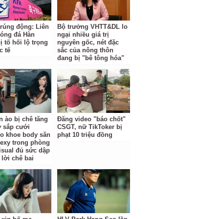
 rúng động: Liên
Bộ trưởng VHTT&DL lo
óng đá Hàn
ngại nhiều giá trị
 tố hối lộ trọng
nguyên gốc, nét đặc
c tế
sắc của nông thôn
đang bị "bê tông hóa"
n ào bị chê tăng
Đăng video "báo chốt"
ợ sắp cưới
CSGT, nữ TikToker bị
o khoe body săn
phạt 10 triệu đồng
sexy trong phòng
isual đủ sức dập
 lời chê bai