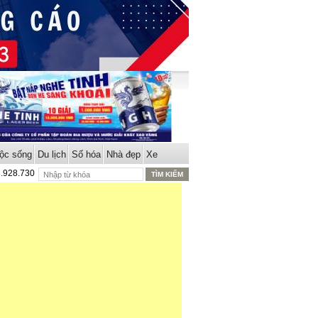
ộc sống
Du lịch
Số hóa
Nhà đẹp
Xe
8.928.730