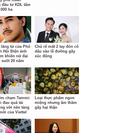
 đầu tư KDL tâm
.000 ha
 lãng tử của Phó
Chú rể mất 2 tay đón cô
ch Hội Điện ảnh
dâu vào lễ đường gây
am khiến nữ đại
xúc động
u suốt 20 năm
ểm chạm Tammi:
Loại thực phẩm ngon
i đau quá tải
miệng nhưng âm thầm
ng với nền tảng
gây hại thận
mới của Viettel