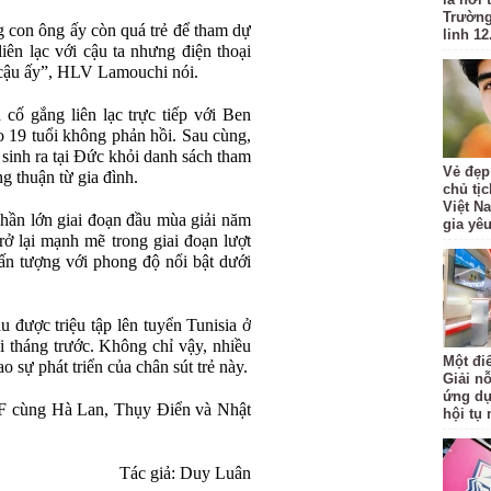
Trường
g con ông ấy còn quá trẻ để tham dự
linh 12
iên lạc với cậu ta nhưng điện thoại
n cậu ấy”, HLV Lamouchi nói.
ố gắng liên lạc trực tiếp với Ben
ạo 19 tuổi không phản hồi. Sau cùng,
ủ sinh ra tại Đức khỏi danh sách tham
Vẻ đẹp
 thuận từ gia đình.
chủ tị
Việt N
phần lớn giai đoạn đầu mùa giải năm
gia yê
rở lại mạnh mẽ trong giai đoạn lượt
ấn tượng với phong độ nổi bật dưới
u được triệu tập lên tuyển Tunisia ở
i tháng trước. Không chỉ vậy, nhiều
Một đi
 sự phát triển của chân sút trẻ này.
Giải nỗ
ứng dụ
F cùng Hà Lan, Thụy Điển và Nhật
hội tụ 
Tác giả: Duy Luân