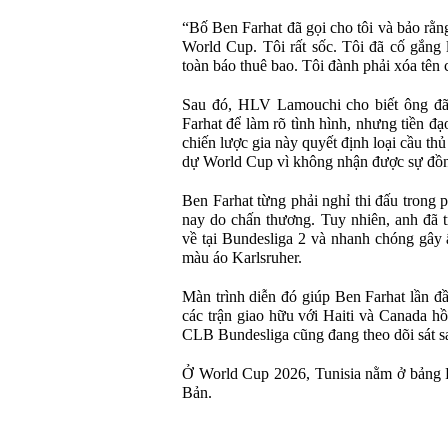
“Bố Ben Farhat đã gọi cho tôi và bảo rằn
World Cup. Tôi rất sốc. Tôi đã cố gắng l
toàn báo thuê bao. Tôi đành phải xóa tê
Sau đó, HLV Lamouchi cho biết ông đã c
Farhat để làm rõ tình hình, nhưng tiền đ
chiến lược gia này quyết định loại cầu th
dự World Cup vì không nhận được sự đồng
Ben Farhat từng phải nghỉ thi đấu trong 
nay do chấn thương. Tuy nhiên, anh đã t
về tại Bundesliga 2 và nhanh chóng gây 
màu áo Karlsruher.
Màn trình diễn đó giúp Ben Farhat lần đầ
các trận giao hữu với Haiti và Canada hồ
CLB Bundesliga cũng đang theo dõi sát sao
Ở World Cup 2026, Tunisia nằm ở bảng 
Bản.