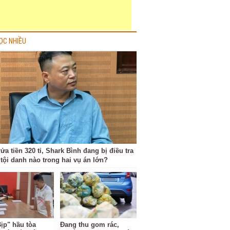
ỌC NHIỀU
ửa tiền 320 tỉ, Shark Bình đang bị điều tra
tội danh nào trong hai vụ án lớn?
Bịp" hầu tòa
Đang thu gom rác,