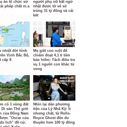
vụ án tổ chức sử
người phụ nữ bất ngờ
rái phép chất m.a
nhặt được tờ vé số
trúng 31 tỷ đồng và cái
kết
p nhiệt đới hình
Mẹ giết con ruột để
trên Vịnh Bắc Bộ,
chiếm đoạt 4,1 tỉ tiền
t cấp 8
bảo hiểm: Tách điều tra
vụ 1 người con khác tử
vong
am có 1 vùng đất
Nhìn lại dàn phương
 Di sản Thế giới
tiện của Lý Nhã Kỳ: Ít
ên của Đông Nam
nhưng chất, từ Rolls-
được "Oscar của
Royce Ghost đến du
du lịch" đề cử,
thuyền hơn 100 tỷ đồng
 tỷ phú Xuân