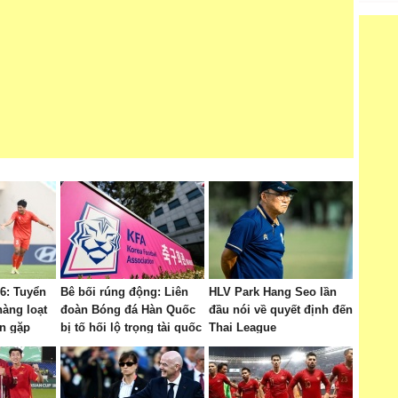
6: Tuyển
Bê bối rúng động: Liên
HLV Park Hang Seo lần
hàng loạt
đoàn Bóng đá Hàn Quốc
đầu nói về quyết định đến
ận gặp
bị tố hối lộ trọng tài quốc
Thai League
tế