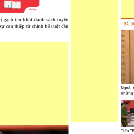
ị gạch tên khỏi danh sách tuyển
BÀI Đ
ự can thiệp từ chính bố ruột cầu
Ngoài r
những 
Tiến "