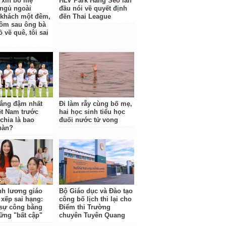
ỉ xin bố mẹ
HLV Park Hang Seo lần
ngủ ngoài
đầu nói về quyết định
khách một đêm,
đến Thai League
ôm sau ông bà
 về quê, tôi sai
hắng đậm nhất
Đi làm rẫy cùng bố mẹ,
ệt Nam trước
hai học sinh tiểu học
hia là bao
đuối nước tử vong
bàn?
ĩnh lương giáo
Bộ Giáo dục và Đào tạo
 xếp sai hạng:
công bố lịch thi lại cho
i sự công bằng
Điểm thi Trường
ững "bất cập"
chuyên Tuyên Quang