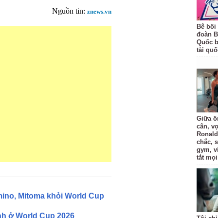
Nguồn tin:
znews.vn
Bê bối
đoàn B
Quốc bị
tài quố
Giữa ồ
cân, v
Ronald
chắc, 
gym, v
tắt mọi
ino, Mitoma khỏi World Cup
inh ở World Cup 2026