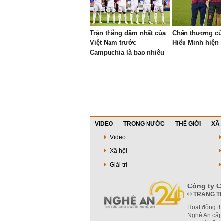
Trận thắng đậm nhất của
Chấn thương c
Việt Nam trước
Hiểu Minh hiện 
Campuchia là bao nhiêu
bàn?
VIDEO
TRONG NƯỚC
THẾ GIỚI
XÃ
Video
Xã hội
Giải trí
Công ty C
®
TRANG T
Hoạt động t
Nghệ An cấp