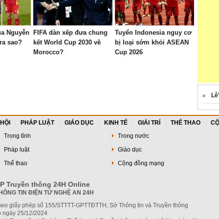
ủa Nguyễn
FIFA dàn xếp đưa chung
Tuyển Indonesia nguy cơ
ra sao?
kết World Cup 2030 về
bị loại sớm khỏi ASEAN
Morocco?
Cup 2026
Lê
 HỘI
PHÁP LUẬT
GIÁO DỤC
KINH TẾ
GIẢI TRÍ
THỂ THAO
CỘ
Trong tỉnh
Trong nước
Pháp luật
Giáo dục
Thể thao
Cộng đồng mạng
P Truyền thông 24H Online
HÔNG TIN ĐIỆN TỬ NGHỆ AN 24H
heo giấy phép số 155/STTTT-GPTTĐTTH, Sở Thông tin và Truyền thông
 ngày 25/12/2024