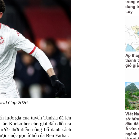
trong 
dụng t
t.úy
Áp thấ
thành 
gió giậ
orld Cup 2026.
Việt N
n lược gia của tuyển Tunisia đã lên
sở hữu
c áo Karlsruher cho giải đấu diễn ra
đầu ti
Á vừa 
trước thời điểm công bố danh sách
ngành 
ược cuộc gọi từ bố của Ben Farhat.
là nơi