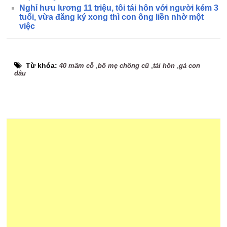
Nghỉ hưu lương 11 triệu, tôi tái hôn với người kém 3
tuổi, vừa đăng ký xong thì con ông liền nhờ một
việc
Từ khóa:
,
,
,
40 mâm cỗ
bố mẹ chồng cũ
tái hôn
gả con
dâu