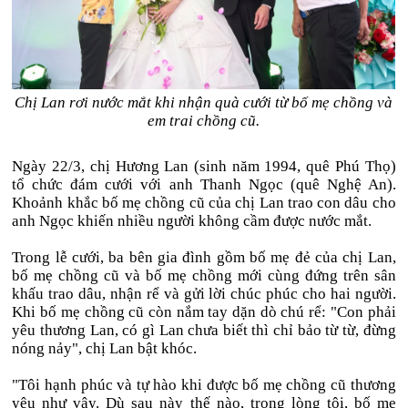
Chị Lan rơi nước mắt khi nhận quà cưới từ bố mẹ chồng và
em trai chồng cũ.
Ngày 22/3, chị Hương Lan (sinh năm 1994, quê Phú Thọ)
tổ chức đám cưới với anh Thanh Ngọc (quê Nghệ An).
Khoảnh khắc bố mẹ chồng cũ của chị Lan trao con dâu cho
anh Ngọc khiến nhiều người không cầm được nước mắt.
Trong lễ cưới, ba bên gia đình gồm bố mẹ đẻ của chị Lan,
bố mẹ chồng cũ và bố mẹ chồng mới cùng đứng trên sân
khấu trao dâu, nhận rể và gửi lời chúc phúc cho hai người.
Khi bố mẹ chồng cũ còn nắm tay dặn dò chú rể: "Con phải
yêu thương Lan, có gì Lan chưa biết thì chỉ bảo từ từ, đừng
nóng nảy", chị Lan bật khóc.
"Tôi hạnh phúc và tự hào khi được bố mẹ chồng cũ thương
yêu như vậy. Dù sau này thế nào, trong lòng tôi, bố mẹ