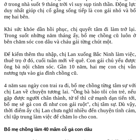
ở trong nhà suốt 9 tháng trời vì suy sụp tinh thần. Động lực
duy nhất giúp chị cố gắng sống tiếp là con gái nhỏ và bố
mẹ hai bên.
Khi sức khỏe dần hồi phục, chị quyết tâm đi làm trở lại.
Trong suốt những năm tháng ấy, bố mẹ chồng cũ luôn ở
bên chăm sóc con dâu và cháu gái từng chút một.
Để kiếm thêm thu nhập, chị Lan xuống Bắc Ninh làm việc,
thuê trọ ở đó, cuối tuần mới về quê. Con gái chủ yếu được
ông bà nội chăm sóc. Gần 10 năm, hai mẹ con chị vẫn
nương tựa vào gia đình chồng cũ.
4 năm sau ngày con trai ra đi, bố mẹ chồng từng tâm sự với
chị Lan về chuyện tương lai. "Ông bà bảo tôi còn trẻ, nếu
gặp được người chân thành, tử tế thì cứ mạnh dạn tiến tới,
bố mẹ sẽ gả con đi như con gái ruột", chị tâm sự. Dù vậy,
thời điểm ấy chị Lan chưa nghĩ nhiều đến chuyện tình cảm,
chỉ tập trung làm việc để chăm lo cho con.
Bố mẹ chồng làm 40 mâm cỗ gả con dâu