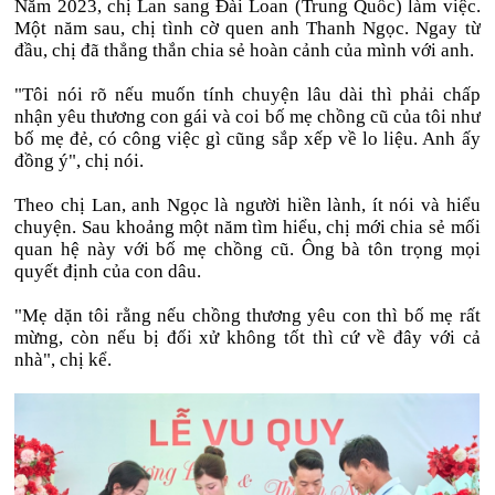
Năm 2023, chị Lan sang Đài Loan (Trung Quốc) làm việc.
Một năm sau, chị tình cờ quen anh Thanh Ngọc. Ngay từ
đầu, chị đã thẳng thắn chia sẻ hoàn cảnh của mình với anh.
"Tôi nói rõ nếu muốn tính chuyện lâu dài thì phải chấp
nhận yêu thương con gái và coi bố mẹ chồng cũ của tôi như
bố mẹ đẻ, có công việc gì cũng sắp xếp về lo liệu. Anh ấy
đồng ý", chị nói.
Theo chị Lan, anh Ngọc là người hiền lành, ít nói và hiểu
chuyện. Sau khoảng một năm tìm hiểu, chị mới chia sẻ mối
quan hệ này với bố mẹ chồng cũ. Ông bà tôn trọng mọi
quyết định của con dâu.
"Mẹ dặn tôi rằng nếu chồng thương yêu con thì bố mẹ rất
mừng, còn nếu bị đối xử không tốt thì cứ về đây với cả
nhà", chị kể.