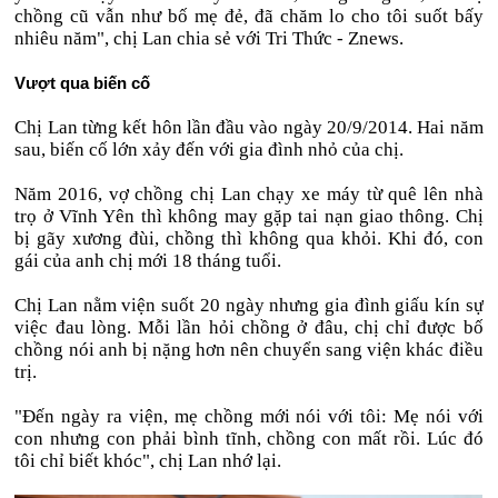
chồng cũ vẫn như bố mẹ đẻ, đã chăm lo cho tôi suốt bấy
nhiêu năm", chị Lan chia sẻ với Tri Thức - Znews.
Vượt qua biến cố
Chị Lan từng kết hôn lần đầu vào ngày 20/9/2014. Hai năm
sau, biến cố lớn xảy đến với gia đình nhỏ của chị.
Năm 2016, vợ chồng chị Lan chạy xe máy từ quê lên nhà
trọ ở Vĩnh Yên thì không may gặp tai nạn giao thông. Chị
bị gãy xương đùi, chồng thì không qua khỏi. Khi đó, con
gái của anh chị mới 18 tháng tuổi.
Chị Lan nằm viện suốt 20 ngày nhưng gia đình giấu kín sự
việc đau lòng. Mỗi lần hỏi chồng ở đâu, chị chỉ được bố
chồng nói anh bị nặng hơn nên chuyển sang viện khác điều
trị.
"Đến ngày ra viện, mẹ chồng mới nói với tôi: Mẹ nói với
con nhưng con phải bình tĩnh, chồng con mất rồi. Lúc đó
tôi chỉ biết khóc", chị Lan nhớ lại.