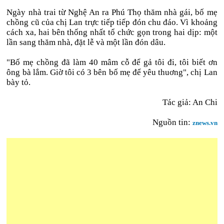
Ngày nhà trai từ Nghệ An ra Phú Thọ thăm nhà gái, bố mẹ
chồng cũ của chị Lan trực tiếp tiếp đón chu đáo. Vì khoảng
cách xa, hai bên thống nhất tổ chức gọn trong hai dịp: một
lần sang thăm nhà, đặt lễ và một lần đón dâu.
"Bố mẹ chồng đã làm 40 mâm cỗ để gả tôi đi, tôi biết ơn
ông bà lắm. Giờ tôi có 3 bên bố mẹ để yêu thuơng", chị Lan
bày tỏ.
Tác giả: An Chi
Nguồn tin:
znews.vn