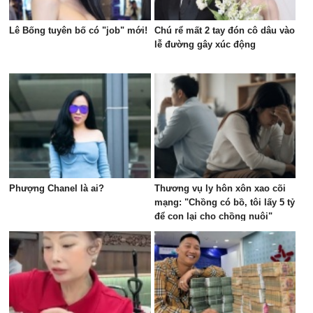
Lê Bống tuyên bố có "job" mới!
Chú rể mất 2 tay đón cô dâu vào
lễ đường gây xúc động
Phượng Chanel là ai?
Thương vụ ly hôn xôn xao cõi
mạng: "Chồng có bồ, tôi lấy 5 tỷ
để con lại cho chồng nuôi"