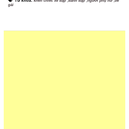
Từ khóa:
,
,
,
khen chiếc xe đạp
đánh đập
người phụ nữ
bé
gái