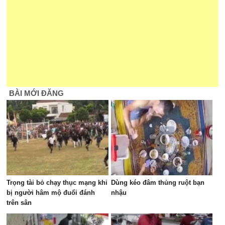
BÀI MỚI ĐĂNG
Trọng tài bỏ chạy thục mạng khi
Dùng kéo đâm thủng ruột bạn
bị người hâm mộ đuổi đánh
nhậu
trên sân