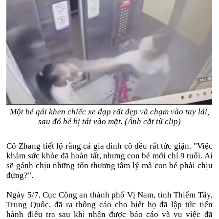
Một bé gái khen chiếc xe đạp rất đẹp và chạm vào tay lái,
sau đó bé bị tát vào mặt. (Ảnh cắt từ clip)
Cô Zhang tiết lộ rằng cả gia đình cô đều rất tức giận. "Việc
khám sức khỏe đã hoàn tất, nhưng con bé mới chỉ 9 tuổi. Ai
sẽ gánh chịu những tổn thương tâm lý mà con bé phải chịu
đựng?".
Ngày 5/7, Cục Công an thành phố Vị Nam, tỉnh Thiểm Tây,
Trung Quốc, đã ra thông cáo cho biết họ đã lập tức tiến
hành điều tra sau khi nhận được báo cáo và vụ việc đã