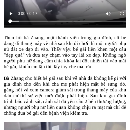
Theo lời bà Zhang, một thành viên trong gia đình, cô bé
đang đi thang máy về nhà sau khi đi chơi thì một người phụ
nữ dắt xe đạp đi vào. Thấy vậy, bé gái liền khen một câu
"đẹp quá" và đưa tay chạm vào tay lái xe đạp. Không ngờ
người phụ nữ đang cầm chìa khóa lại đột nhiên tát vào mặt
bé gái, khiến em lập tức lấy tay che má trái.
Bà Zhang cho biết bé gái sau khi về nhà đã không kể gì với
gia đình cho đến khi cha mẹ phát hiện mặt bé sưng đỏ,
gặng hỏi và xem camera giám sát trong thang máy của khu
dân cư thì sự việc mới được phát hiện. Sau khi gia đình
trình báo cảnh sát, cảnh sát đã yêu cầu 2 bên thương lượng,
nhưng người phụ nữ liên quan không chịu ra mặt mà chỉ để
chồng đưa bé gái đến bệnh viện kiểm tra.