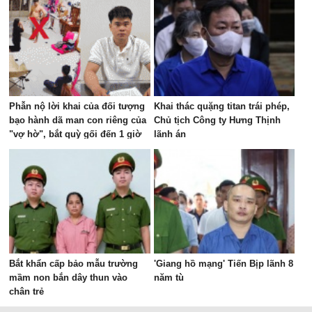
Phẫn nộ lời khai của đối tượng
Khai thác quặng titan trái phép,
bạo hành dã man con riêng của
Chủ tịch Công ty Hưng Thịnh
"vợ hờ", bắt quỳ gối đến 1 giờ
lãnh án
sáng
Bắt khẩn cấp bảo mẫu trường
'Giang hồ mạng' Tiến Bịp lãnh 8
mầm non bắn dây thun vào
năm tù
chân trẻ