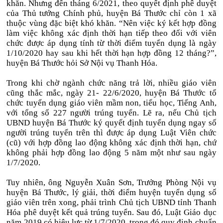
khăn. Nhưng đến tháng 6/2021, theo quyết định phê duyệt
của Thủ tướng Chính phủ, huyện Bá Thước chỉ còn 1 xã
thuộc vùng đặc biệt khó khăn. “Nên việc ký kết hợp đồng
làm việc không xác định thời hạn tiếp theo đối với viên
chức được áp dụng tính từ thời điểm tuyển dụng là ngày
1/10/2020 hay sau khi hết thời hạn hợp đồng 12 tháng?”,
huyện Bá Thước hỏi Sở Nội vụ Thanh Hóa.
Trong khi chờ ngành chức năng trả lời, nhiều giáo viên
cũng thắc mắc, ngày 21- 22/6/2020, huyện Bá Thước tổ
chức tuyển dụng giáo viên mầm non, tiểu học, Tiếng Anh,
với tổng số 227 người trúng tuyển. Lẽ ra, nếu Chủ tịch
UBND huyện Bá Thước ký quyết định tuyển dụng ngay số
người trúng tuyển trên thì được áp dụng Luật Viên chức
(cũ) với hợp đồng lao động không xác định thời hạn, chứ
không phải hợp đồng lao động 5 năm một như sau ngày
1/7/2020.
Tuy nhiên, ông Nguyễn Xuân Sơn, Trưởng Phòng Nội vụ
huyện Bá Thước, lý giải, thời điểm huyện tuyển dụng số
giáo viên trên xong, phải trình Chủ tịch UBND tỉnh Thanh
Hóa phê duyệt kết quả trúng tuyển. Sau đó, Luật Giáo dục
năm 2019 có hiệu lực từ 1/7/2020, trong đó quy định chuẩn