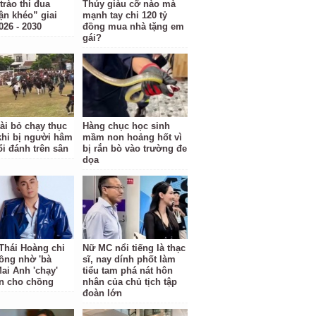
trào thi đua
Thúy giàu cỡ nào mà
ận khéo” giai
mạnh tay chi 120 tỷ
026 - 2030
đồng mua nhà tặng em
gái?
tài bỏ chạy thục
Hàng chục học sinh
hi bị người hâm
mầm non hoảng hốt vì
i đánh trên sân
bị rắn bò vào trường đe
dọa
Thái Hoàng chi
Nữ MC nổi tiếng là thạc
đồng nhờ 'bà
sĩ, nay dính phốt làm
Mai Anh 'chạy'
tiểu tam phá nát hôn
n cho chồng
nhân của chủ tịch tập
đoàn lớn