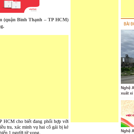
iêm (quận Bình Thạnh – TP HCM)
BÀI Đ
ng.
Nghệ A
xuất xi
 HCM cho biết đang phối hợp với
u tra, xác minh vụ hai cô gái bị kẻ
Nghệ A
hiến 1 người tử vong.