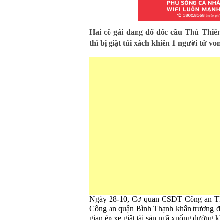
Hai cô gái đang đổ dốc cầu Thủ Th
thì bị giật túi xách khiến 1 người tử vo
Ngày 28-10, Cơ quan CSĐT Công an TP
Công an quận Bình Thạnh khẩn trương điề
gian ép xe giật tài sản ngã xuống đường k