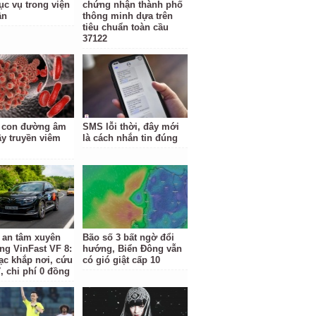
ục vụ trong viện
chứng nhận thành phố
ần
thông minh dựa trên
tiêu chuẩn toàn cầu
37122
 con đường âm
SMS lỗi thời, đây mới
ây truyền viêm
là cách nhắn tin đúng
 an tâm xuyên
Bão số 3 bất ngờ đổi
ằng VinFast VF 8:
hướng, Biển Đông vẫn
ạc khắp nơi, cứu
có gió giật cấp 10
, chi phí 0 đồng