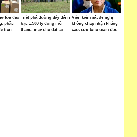
nữ lừa đảo
Triệt phá đường dây đánh
Viện kiểm sát đề nghị
g, phẫu
bạc 1.500 tỷ đồng mỗi
không chấp nhận kháng
ể trốn
tháng, máy chủ đặt tại
cáo, cựu tổng giám đốc
nước ngoài
SJC và đồng phạm phải
nộp lại 17.758 lượng vàng