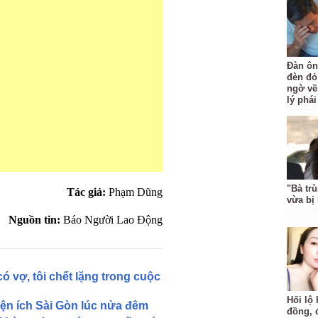
Đàn ôn
đèn đỏ
ngờ về
lý phá
"Bà trù
Tác giả:
Phạm Dũng
vừa bị 
Nguồn tin:
Báo Người Lao Động
 vợ, tôi chết lặng trong cuộc
Hối lộ 
ện ích Sài Gòn lúc nửa đêm
đồng, 