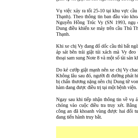
Vụ việc xảy ra tối 25-10 tại khu vực c
Thạnh). Theo thông tin ban đầu vào kho
Nguyễn Hồng Trúc Vy (SN 1993, ngụ 
Dung điều khiển xe máy trên cầu Thủ T
Thạnh.
Khi xe chị Vy đang đổ dốc cầu thì bất ngờ
áp sát bên trái giật túi xách mà Vy đeo 
thoại sam sung Note 8 và một số tài sản k
Do kẻ cướp giật mạnh nên xe chị Vy chao
Không lâu sau đó, người đi đường phát h
bị chấn thương nặng nên chị Dung tử von
hàm đang được điều trị tại một bệnh viện.
Ngay sau khi tiếp nhận thông tin về vụ 
chóng vào cuộc điều tra truy xét. Bằng
công an đã khoanh vùng được hai đối tư
đang tiến hành truy bắt.