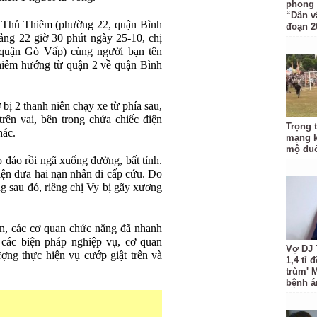
phong 
“Dân v
ầu Thủ Thiêm (phường 22, quận Bình
đoạn 2
ảng 22 giờ 30 phút ngày 25-10, chị
quận Gò Vấp) cùng người bạn tên
hiêm hướng từ quận 2 về quận Bình
 bị 2 thanh niên chạy xe từ phía sau,
trên vai, bên trong chứa chiếc điện
Trọng 
hác.
mạng k
mộ đuổ
 đảo rồi ngã xuống đường, bất tỉnh.
iện đưa hai nạn nhân đi cấp cứu. Do
g sau đó, riêng chị Vy bị gãy xương
án, các cơ quan chức năng đã nhanh
 các biện pháp nghiệp vụ, cơ quan
Vợ DJ 
ợng thực hiện vụ cướp giật trên và
1,4 tỉ 
trùm' 
bệnh á