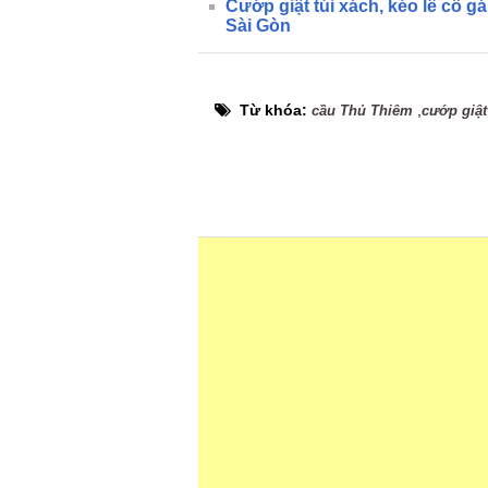
Cướp giật túi xách, kéo lê cô g
Sài Gòn
Từ khóa:
,
cầu Thủ Thiêm
cướp giật