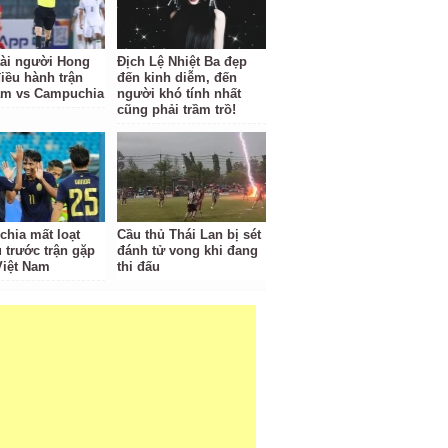
tài người Hong
Địch Lệ Nhiệt Ba đẹp
iều hành trận
đến kinh diễm, đến
am vs Campuchia
người khó tính nhất
cũng phải trầm trồ!
hia mất loạt
Cầu thủ Thái Lan bị sét
ủ trước trận gặp
đánh tử vong khi đang
Việt Nam
thi đấu