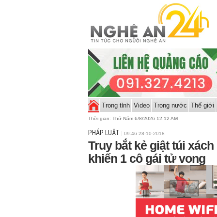
Trong tỉnh
Video
Trong nước
Thế giới
Thời gian:
Thứ Năm 6/8/2026 12:12 AM
PHÁP LUẬT
09:46 28-10-2018
Truy bắt kẻ giật túi xác
khiến 1 cô gái tử vong