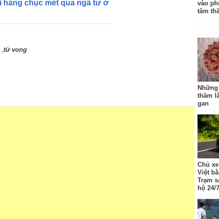
ái hàng chục mét qua ngã tư ở
vào ph
tâm th
,
tử vong
Những
thầm l
gan
Chủ xe
Việt b
Trạm s
hộ 24/7