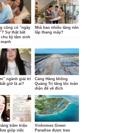
g cũng có "ngày
Nhà bao nhiêu tầng nên
"? Sự thật bất
lắp thang máy?
 chu kỳ tâm sinh
i mạnh
m" ngành giải trí
Cảng Hàng không
bắt giữ là ai?
Quảng Trị tăng tốc toàn
diện để về đích
hàng trăm triệu
Vinhomes Green
đưa giúp việc
Paradise được trao