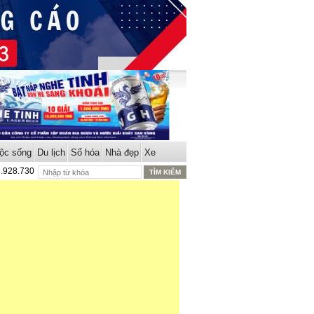
ộc sống
Du lịch
Số hóa
Nhà đẹp
Xe
8.928.730