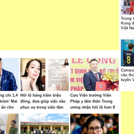
Trọng 
Kong đ
Việt N
Campuc
cầu th
tuyển 
g chi 1,4
Hối lộ hàng trăm triệu
Cựu Viện trưởng Viện
 trùm' Mai
đồng, đưa giúp việc vào
Pháp y tâm thần Trung
 án cho
phục vụ trong viện tâm
ương nhận hối lộ hơn 8
thần
tỷ đồng