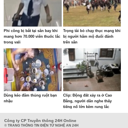
Phi công bị bắt tại sân bay khi
Trọng tài bỏ chạy thục mạng khi
mang hơn 70.000 viên thuốc lắc
bị người hâm mộ đuổi đánh
trong vali
trên sân
Dùng kéo đâm thủng ruột bạn
Clip: Động đất xảy ra ở Cao
nhậu
Bằng, người dân nghe thấy
tiếng nổ lớn kèm rung lắc
Công ty CP Truyền thông 24H Online
®
TRANG THÔNG TIN ĐIỆN TỬ NGHỆ AN 24H