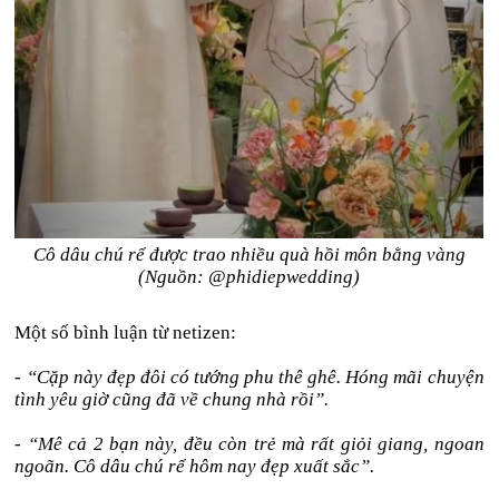
Cô dâu chú rể được trao nhiều quà hồi môn bằng vàng
(Nguồn: @phidiepwedding)
Một số bình luận từ netizen:
- “Cặp này đẹp đôi có tướng phu thê ghê. Hóng mãi chuyện
tình yêu giờ cũng đã về chung nhà rồi”.
- “Mê cả 2 bạn này, đều còn trẻ mà rất giỏi giang, ngoan
ngoãn. Cô dâu chú rể hôm nay đẹp xuất sắc”.