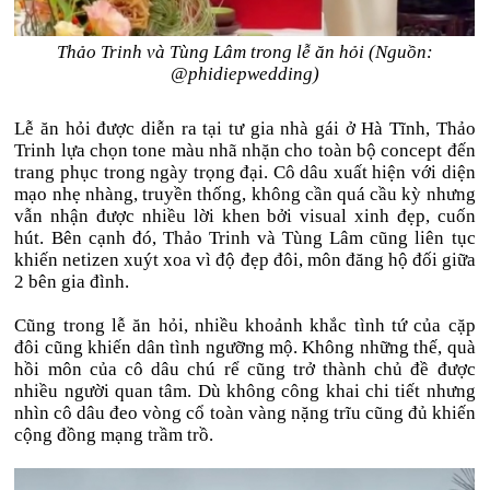
Thảo Trinh và Tùng Lâm trong lễ ăn hỏi (Nguồn:
@phidiepwedding)
Lễ ăn hỏi được diễn ra tại tư gia nhà gái ở Hà Tĩnh, Thảo
Trinh lựa chọn tone màu nhã nhặn cho toàn bộ concept đến
trang phục trong ngày trọng đại. Cô dâu xuất hiện với diện
mạo nhẹ nhàng, truyền thống, không cần quá cầu kỳ nhưng
vẫn nhận được nhiều lời khen bởi visual xinh đẹp, cuốn
hút. Bên cạnh đó, Thảo Trinh và Tùng Lâm cũng liên tục
khiến netizen xuýt xoa vì độ đẹp đôi, môn đăng hộ đối giữa
2 bên gia đình.
Cũng trong lễ ăn hỏi, nhiều khoảnh khắc tình tứ của cặp
đôi cũng khiến dân tình ngưỡng mộ. Không những thế, quà
hồi môn của cô dâu chú rể cũng trở thành chủ đề được
nhiều người quan tâm. Dù không công khai chi tiết nhưng
nhìn cô dâu đeo vòng cổ toàn vàng nặng trĩu cũng đủ khiến
cộng đồng mạng trầm trồ.