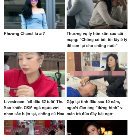
Phượng Chanel là ai?
Thương vụ ly hôn xôn xao cõi
mạng: "Chồng có bồ, tôi lấy 5 tỷ
để con lại cho chồng nuôi"
Livestream, 'cô dâu 62 tuổi' Thu
Gặp lại tình đầu sau 10 năm,
Sao khiến CĐM ngã ngửa với
người đàn ông "đứng hình" vì
nhan sắc hiện tại, chồng cũ Hoa
màn trả đũa đầy bất ngờ
Cương bị réo tên