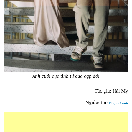
Ảnh cưới cực tình tứ của cặp đôi
Tác giả: Hải My
Nguồn tin:
Phụ nữ mới