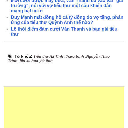
Mới cưới được mấy bữa, Văn Thanh đã vào vai "gia
trưởng", nói với vợ tiểu thư một câu khiến dân
mạng bật cười
Duy Mạnh mất đồng hồ cả tỷ đồng do vợ tặng, phản
ứng của tiểu thư Quỳnh Anh thế nào?
Lộ thời điểm đám cưới Văn Thanh và bạn gái tiểu
thư
Từ khóa:
,
,
Tiểu thư Hà Tĩnh
tharo.trinh
Nguyễn Thảo
,
,
Trinh
lên xe hoa
hà tĩnh