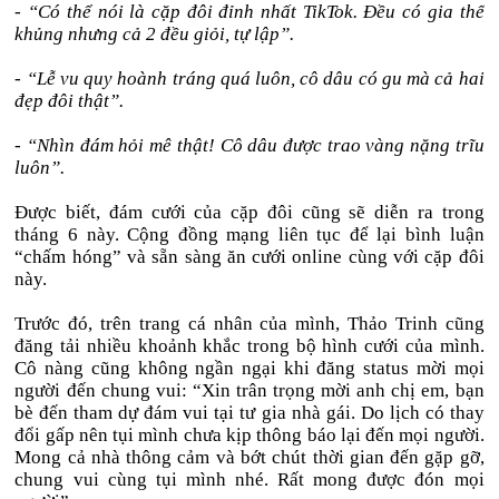
- “Có thể nói là cặp đôi đỉnh nhất TikTok. Đều có gia thế
khủng nhưng cả 2 đều giỏi, tự lập”.
- “Lễ vu quy hoành tráng quá luôn, cô dâu có gu mà cả hai
đẹp đôi thật”.
- “Nhìn đám hỏi mê thật! Cô dâu được trao vàng nặng trĩu
luôn”.
Được biết, đám cưới của cặp đôi cũng sẽ diễn ra trong
tháng 6 này. Cộng đồng mạng liên tục để lại bình luận
“chấm hóng” và sẵn sàng ăn cưới online cùng với cặp đôi
này.
Trước đó, trên trang cá nhân của mình, Thảo Trinh cũng
đăng tải nhiều khoảnh khắc trong bộ hình cưới của mình.
Cô nàng cũng không ngần ngại khi đăng status mời mọi
người đến chung vui: “Xin trân trọng mời anh chị em, bạn
bè đến tham dự đám vui tại tư gia nhà gái. Do lịch có thay
đổi gấp nên tụi mình chưa kịp thông báo lại đến mọi người.
Mong cả nhà thông cảm và bớt chút thời gian đến gặp gỡ,
chung vui cùng tụi mình nhé. Rất mong được đón mọi