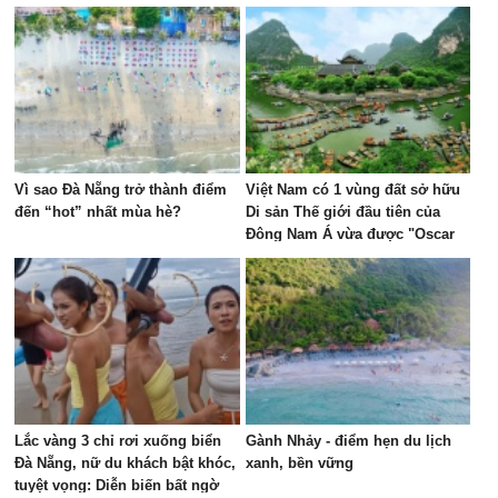
Vì sao Đà Nẵng trở thành điểm
Việt Nam có 1 vùng đất sở hữu
đến “hot” nhất mùa hè?
Di sản Thế giới đầu tiên của
Đông Nam Á vừa được "Oscar
của ngành du lịch" đề cử, là nơi
tỷ phú Xuân Trường đầu tư KDL
tâm linh 12.000 ha
Lắc vàng 3 chỉ rơi xuống biển
Gành Nhảy - điểm hẹn du lịch
Đà Nẵng, nữ du khách bật khóc,
xanh, bền vững
tuyệt vọng: Diễn biến bất ngờ