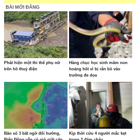
BÀI MỚI ĐĂNG
Phát hiện một thi thể phụ nữ
Hàng chục học sinh mầm non
trên hồ thuỷ điện
hoảng hốt vì bị rắn bò vào
trường đe dọa
Bão số 3 bất ngờ đổi hướng,
Kịp thời cứu 4 người mắc kẹt
Biển Đông vẫn có gió giật cấp
trong 2 đám cháy