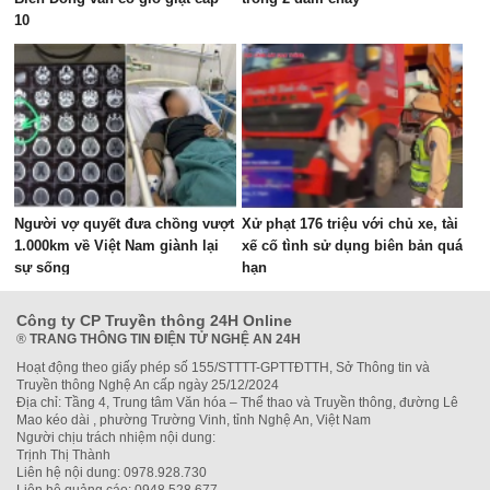
10
Người vợ quyết đưa chồng vượt
Xử phạt 176 triệu với chủ xe, tài
1.000km về Việt Nam giành lại
xế cố tình sử dụng biên bản quá
sự sống
hạn
Công ty CP Truyền thông 24H Online
®
TRANG THÔNG TIN ĐIỆN TỬ NGHỆ AN 24H
Hoạt động theo giấy phép số 155/STTTT-GPTTĐTTH, Sở Thông tin và
Truyền thông Nghệ An cấp ngày 25/12/2024
Địa chỉ: Tầng 4, Trung tâm Văn hóa – Thể thao và Truyền thông, đường Lê
Mao kéo dài , phường Trường Vinh, tỉnh Nghệ An, Việt Nam
Người chịu trách nhiệm nội dung:
Trịnh Thị Thành
Liên hệ nội dung: 0978.928.730