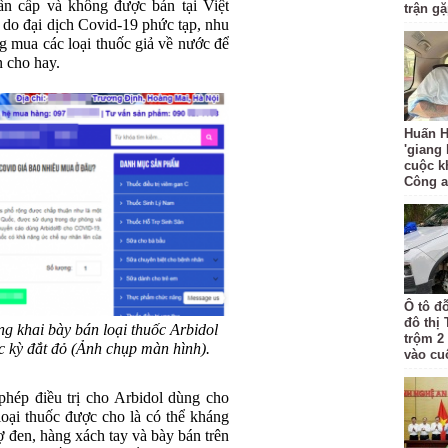
ẩn cấp và không được bán tại Việt
trận g
 do đại dịch Covid-19 phức tạp, nhu
g mua các loại thuốc giả về nước để
n cho hay.
Huấn H
'giang
cuộc k
Công 
Ô tô đ
đô thị
g khai bày bán loại thuốc Arbidol
trộm 2
ực kỳ đắt đỏ (Ảnh chụp màn hình).
vào cu
hép điều trị cho Arbidol dùng cho
oại thuốc được cho là có thể kháng
ợ đen, hàng xách tay và bày bán trên