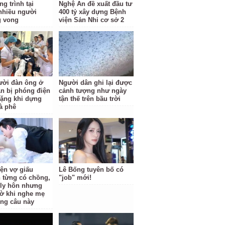
g trình tại
Nghệ An đề xuất đầu tư
nhiều người
400 tỷ xây dựng Bệnh
g vong
viện Sản Nhi cơ sở 2
ười đàn ông ở
Người dân ghi lại được
n bị phóng điện
cảnh tượng như ngày
ặng khi dựng
tận thế trên bầu trời
à phê
iện vợ giấu
Lê Bống tuyên bố có
 từng có chồng,
"job" mới!
i ly hôn nhưng
ờ khi nghe mẹ
ông câu này