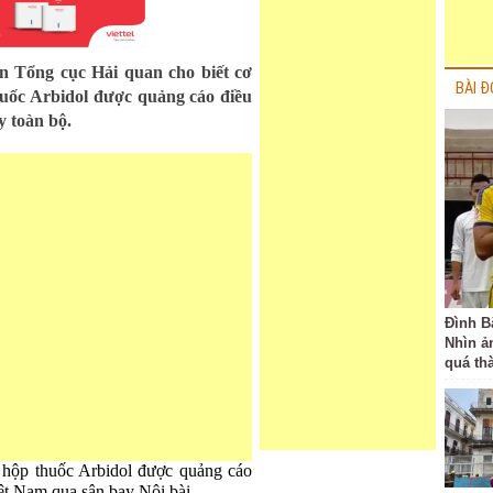
iện Tổng cục Hải quan cho biết cơ
BÀI Đ
uốc Arbidol được quảng cáo điều
y toàn bộ.
Đình B
Nhìn ả
quá th
 hộp thuốc Arbidol được quảng cáo
t Nam qua sân bay Nội bài.