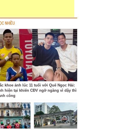
ỌC NHIỀU
ắc khoe ảnh lúc 11 tuổi với Quế Ngọc Hải:
nh hiện tại khiến CĐV ngỡ ngàng vì dậy thì
ành công