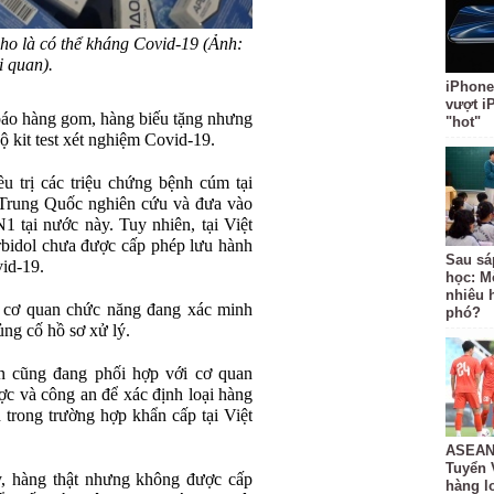
ho là có thể kháng Covid-19 (Ảnh:
 quan).
iPhone
vượt i
báo hàng gom, hàng biếu tặng nhưng
"hot"
ộ kit test xét nghiệm Covid-19.
u trị các triệu chứng bệnh cúm tại
Trung Quốc nghiên cứu và đưa vào
tại nước này. Tuy nhiên, tại Việt
rbidol chưa được cấp phép lưu hành
Sau sá
vid-19.
học: M
nhiêu 
 cơ quan chức năng đang xác minh
phó?
ng cố hồ sơ xử lý.
n cũng đang phối hợp với cơ quan
c và công an để xác định loại hàng
h trong trường hợp khẩn cấp tại Việt
ASEAN 
Tuyển 
y, hàng thật nhưng không được cấp
hàng lo