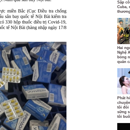
Sập côn
Cuba, 
vực miền Bắc (Cục Điều tra chống
thươn
u sân bay quốc tế Nội Bài kiểm tra
 có 330 hộp thuốc điều trị Covid-19,
quốc tế Nội Bài (hàng nhập ngày 17/8
Hai ng
Nghệ A
bỏng n
quán c
Phát h
chuyện
tôi đò
sững s
tôi bu