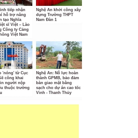
ỉnh tiếp nhận
Nghệ An khởi công xây
hí hỗ trợ nâng
dựng Trường THPT
n tạo Nghĩa
Nam Đàn 1
iệt sĩ Việt – Lào
g Công ty Cảng
hông Việt Nam
o 'nóng' từ Cục
Nghệ An: Nỗ lực hoàn
Sẽ công khai
thành GPMB, bảo đảm
tin người nộp
bàn giao mặt bằng
ếu thuộc trường
sạch cho dự án cao tốc
u
Vinh - Thanh Thủy