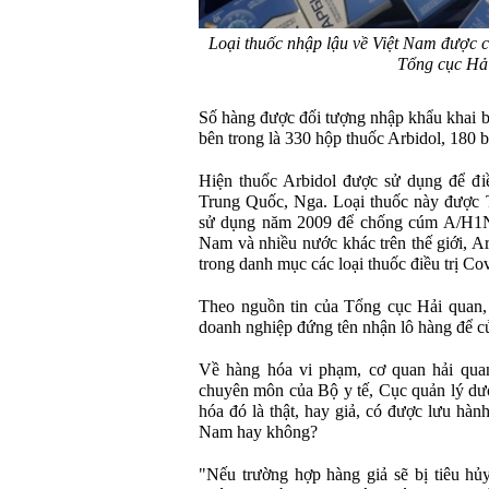
Loại thuốc nhập lậu về Việt Nam được c
Tổng cục Hải
Số hàng được đối tượng nhập khẩu khai 
bên trong là 330 hộp thuốc Arbidol, 180 b
Hiện thuốc Arbidol được sử dụng để điề
Trung Quốc, Nga. Loại thuốc này được 
sử dụng năm 2009 để chống cúm A/H1N1 
Nam và nhiều nước khác trên thế giới, A
trong danh mục các loại thuốc điều trị Co
Theo nguồn tin của Tổng cục Hải quan,
doanh nghiệp đứng tên nhận lô hàng để củ
Về hàng hóa vi phạm, cơ quan hải qua
chuyên môn của Bộ y tế, Cục quản lý dượ
hóa đó là thật, hay giả, có được lưu hàn
Nam hay không?
"Nếu trường hợp hàng giả sẽ bị tiêu hủ