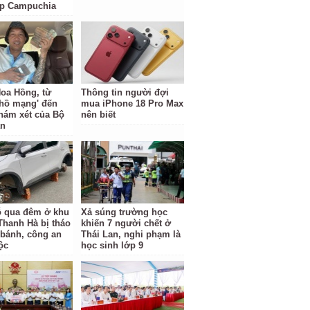
ặp Campuchia
oa Hồng, từ
Thông tin người đợi
 hồ mạng' đến
mua iPhone 18 Pro Max
hám xét của Bộ
nên biết
an
ỗ qua đêm ở khu
Xả súng trường học
 Thanh Hà bị tháo
khiến 7 người chết ở
 bánh, công an
Thái Lan, nghi phạm là
ộc
học sinh lớp 9