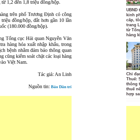
từ 1,2 đến 1,8 triệu đồng/hộp.
UBND t
àng trên phố Trương Định có công
kinh p
 triệu đồng/hộp, đắt hơn gần 10 lần
cấp, tô
trang L
Quốc (180.000 đồng/hộp).
từ Tổn
hàng k
ởng Tổng cục Hải quan Nguyễn Văn
tra hàng hóa xuất nhập khẩu, trong
dịch bệnh nhằm đảm bảo thông quan
g cũng kiểm soát chặt các loại hàng
 vào Việt Nam.
Tác giả: An Linh
Chỉ đạ
Thuế: 
thông 
Nguồn tin:
Báo Dân trí
thuế n
hợp sa