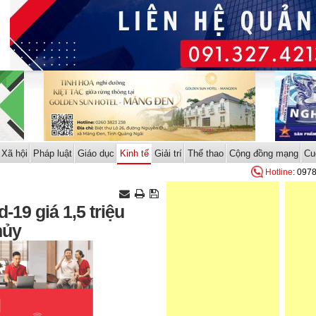
Xã hội
Pháp luật
Giáo dục
Kinh tế
Giải trí
Thể thao
Cộng đồng mạng
Cu
Hotline
: 097
19 giá 1,5 triệu
hủy