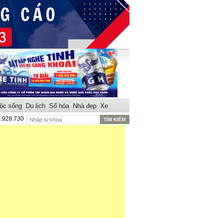
ộc sống
Du lịch
Số hóa
Nhà đẹp
Xe
8.928.730