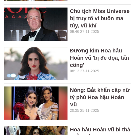
Chủ tịch Miss Universe
bị truy tố vì buôn ma
túy, vũ khí
09:46 27-11-2025
Đương kim Hoa hậu
Hoàn vũ 'bị đe dọa, tấn
công'
08:13 27-11-2025
Nóng: Bắt khẩn cấp nữ
tỷ phú Hoa hậu Hoàn
Vũ
20:35 25-11-2025
Hoa hậu Hoàn vũ bị thả