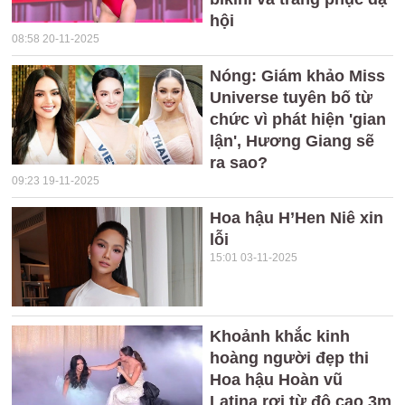
hội
08:58 20-11-2025
Nóng: Giám khảo Miss
Universe tuyên bố từ
chức vì phát hiện 'gian
lận', Hương Giang sẽ
ra sao?
09:23 19-11-2025
Hoa hậu H’Hen Niê xin
lỗi
15:01 03-11-2025
Khoảnh khắc kinh
hoàng người đẹp thi
Hoa hậu Hoàn vũ
Latina rơi từ độ cao 3m