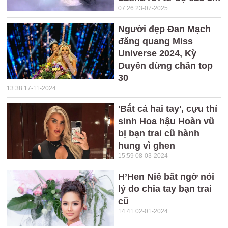
07:26 23-07-2025
Người đẹp Đan Mạch
đăng quang Miss
Universe 2024, Kỳ
Duyên dừng chân top
30
13:38 17-11-2024
'Bắt cá hai tay', cựu thí
sinh Hoa hậu Hoàn vũ
bị bạn trai cũ hành
hung vì ghen
15:59 08-03-2024
H’Hen Niê bất ngờ nói
lý do chia tay bạn trai
cũ
14:41 02-01-2024