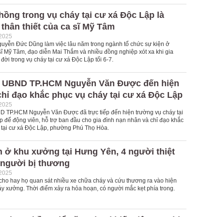
ồng trong vụ cháy tại cư xá Độc Lập là
thân thiết của ca sĩ Mỹ Tâm
-2025
yễn Đức Dũng làm việc lâu năm trong ngành tổ chức sự kiện ở
ĩ Mỹ Tâm, đạo diễn Mai Thắm và nhiều đồng nghiệp xót xa khi gia
đời trong vụ cháy tại cư xá Độc Lập tối 6-7.
h UBND TP.HCM Nguyễn Văn Được đến hiện
hỉ đạo khắc phục vụ cháy tại cư xá Độc Lập
-2025
D TP.HCM Nguyễn Văn Được đã trực tiếp đến hiện trường vụ cháy tại
p để động viên, hỗ trợ ban đầu cho gia đình nạn nhân và chỉ đạo khắc
 tại cư xá Độc Lập, phường Phú Thọ Hòa.
 ở khu xưởng tại Hưng Yên, 4 người thiệt
 người bị thương
-2025
ho hay họ quan sát nhiều xe chữa cháy và cứu thương ra vào hiện
áy xưởng. Thời điểm xảy ra hỏa hoạn, có người mắc kẹt phía trong.