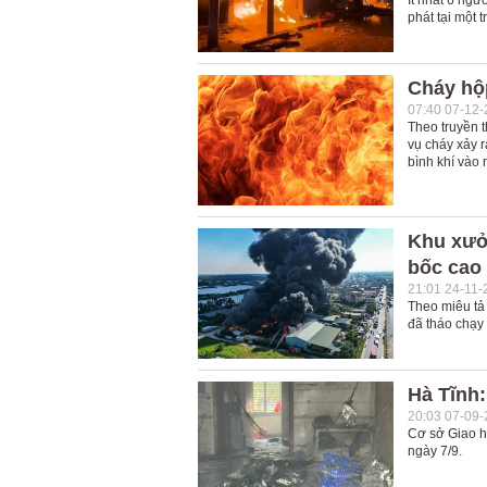
Ít nhất 6 ng
phát tại một 
Cháy hộ
07:40 07-12
Theo truyền t
vụ cháy xảy r
bình khí vào 
Khu xưở
bốc cao
21:01 24-11-
Theo miêu tả
đã tháo chạy
Hà Tĩnh
20:03 07-09
Cơ sở Giao h
ngày 7/9.