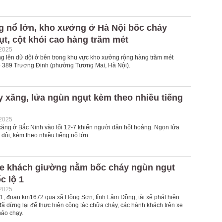
g nổ lớn, kho xưởng ở Hà Nội bốc cháy
t, cột khói cao hàng trăm mét
-2025
g lên dữ dội ở bên trong khu vực kho xưởng rộng hàng trăm mét
õ 389 Trương Định (phường Tương Mai, Hà Nội).
 xăng, lửa ngùn ngụt kèm theo nhiều tiếng
-2025
xăng ở Bắc Ninh vào tối 12-7 khiến người dân hốt hoảng. Ngọn lửa
dội, kèm theo nhiều tiếng nổ lớn.
Xe khách giường nằm bốc cháy ngùn ngụt
c lộ 1
-2025
 1, đoạn km1672 qua xã Hồng Sơn, tỉnh Lâm Đồng, tài xế phát hiện
ã dừng lại để thực hiện công tác chữa cháy, các hành khách trên xe
háo chạy.