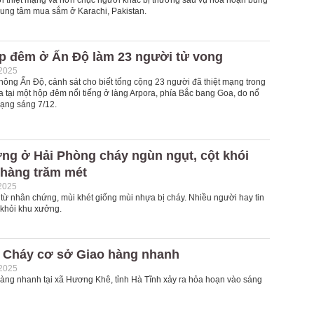
ười thiệt mạng và hơn chục người khác bị thương sau vụ hỏa hoạn bùng
trung tâm mua sắm ở Karachi, Pakistan.
p đêm ở Ấn Độ làm 23 người tử vong
-2025
hông Ấn Độ, cảnh sát cho biết tổng cộng 23 người đã thiệt mạng trong
a tại một hộp đêm nổi tiếng ở làng Arpora, phía Bắc bang Goa, do nổ
rạng sáng 7/12.
ng ở Hải Phòng cháy ngùn ngụt, cột khói
 hàng trăm mét
2025
 từ nhân chứng, mùi khét giống mùi nhựa bị cháy. Nhiều người hay tin
 khỏi khu xưởng.
: Cháy cơ sở Giao hàng nhanh
-2025
àng nhanh tại xã Hương Khê, tỉnh Hà Tĩnh xảy ra hỏa hoạn vào sáng