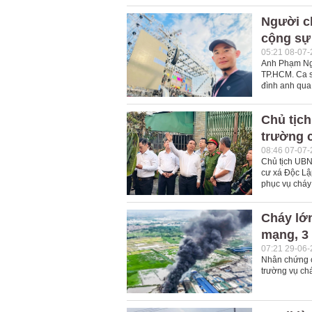
Người ch
cộng sự 
05:21 08-07
Anh Phạm Ngu
TP.HCM. Ca s
đình anh qua 
Chủ tịc
trường c
08:46 07-07
Chủ tịch UBN
cư xá Độc Lậ
phục vụ cháy
Cháy lớn
mạng, 3
07:21 29-06
Nhân chứng c
trường vụ ch