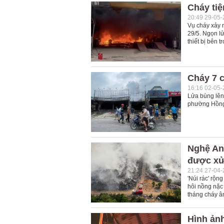
Cháy tiệ
20:49 29-05
Vụ cháy xảy 
29/5. Ngọn lử
thiết bị bên t
Cháy 7 
16:16 02-05
Lửa bùng lên
phường Hồng P
Nghệ An:
được xử
21:24 27-04
'Núi rác' rộn
hôi nồng nặc
tháng cháy â
Hình ảnh