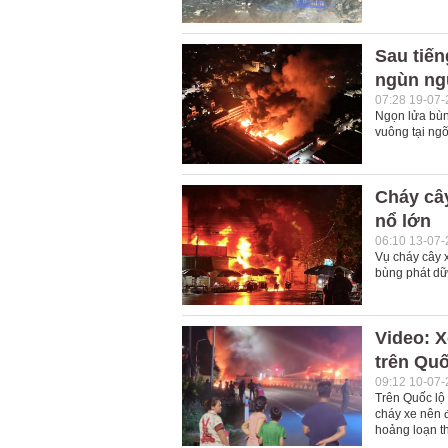
Sau tiến
ngùn ngụ
07:28 19-07
Ngọn lửa bùn
vuông tại ng
Cháy cây
nổ lớn
06:10 13-07
Vụ cháy cây 
bùng phát dữ 
Video: 
trên Quố
09:12 10-07
Trên Quốc lộ
cháy xe nên đ
hoảng loạn t