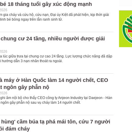
 bé 18 tháng tuổi gây xúc động mạnh
-2026
m gia cháy và cứu hộ, cứu nạn, Đại úy Kiệt đã phát hiện, kịp thời giải
linh bé bỏng ngay trên lằn ranh sinh tử.
 chung cư 24 tầng, nhiều người được giải
-2026
a lúc giữa trưa tại chung cư cao 24 tầng. Lực lượng chức năng đã dập
i hướng dẫn 3 nạn nhân thoát ra ngoài.
à máy ở Hàn Quốc làm 14 người chết, CEO
át ngôn gây phẫn nộ
-2026
ghi âm nội bộ cho thấy CEO công ty Anjeon Industry tại Daejeon - Hàn
 ngôn gây phẫn nộ sau vụ cháy làm 14 người chết.
 hùng' cầm búa tạ phá mái tôn, cứu 7 người
hỏi đám cháy