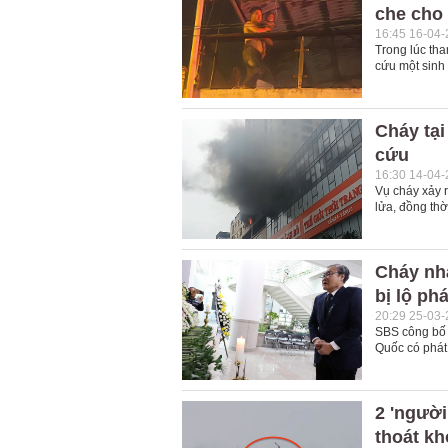
che cho
16:45 16-04
Trong lúc tha
cứu một sinh 
Cháy tại
cứu
16:30 14-04
Vụ cháy xảy r
lửa, đồng thờ
Cháy nh
bị lộ ph
20:29 25-03
SBS công bố 
Quốc có phát
2 'người
thoát k