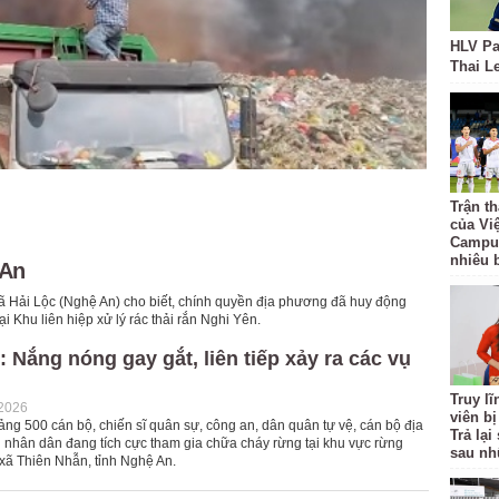
HLV Pa
Thai L
Trận t
của Vi
Campuc
nhiêu 
 An
ã Hải Lộc (Nghệ An) cho biết, chính quyền địa phương đã huy động
 Khu liên hiệp xử lý rác thải rắn Nghi Yên.
 Nắng nóng gay gắt, liên tiếp xảy ra các vụ
Truy l
-2026
viên bị
ảng 500 cán bộ, chiến sĩ quân sự, công an, dân quân tự vệ, cán bộ địa
Trả lạ
nhân dân đang tích cực tham gia chữa cháy rừng tại khu vực rừng
sau nh
 xã Thiên Nhẫn, tỉnh Nghệ An.