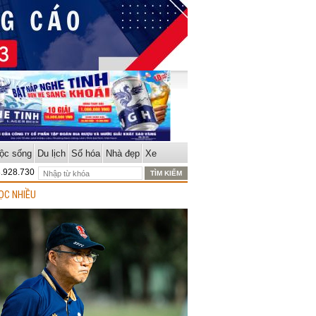
ộc sống
Du lịch
Số hóa
Nhà đẹp
Xe
8.928.730
ỌC NHIỀU