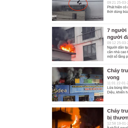
09:21 25-03
Phát hiện có
thời dùng búa
7 người 
người đ
09:12 25-03
Người dân tại
căn nhà cao 
một số tầng p
Cháy tr
vong
11:01 22-01-
Lửa bùng lên
Diệu, khiến h
Cháy tr
bị thươ
12:58 19-01