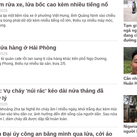
m rửa xe, lửa bốc cao kèm nhiều tiếng nổ
-2026
ra tại một tiệm rửa xe ở phường Việt Hưng, tỉnh Quảng Ninh vào chiều
a bùng phát dữ dội kèm nhiều tiếng nổ lớn, thiêu rụi nhiều máy móc,
rong.
Tạm gi
ngã ng
đang c
đường
cửa hàng ở Hải Phòng
-2026
 từ quán cafe rồi lan sang 6 cửa hàng khác trên phố Ngọ Dương,
hong, thiêu rụi nhiều tài sản, trưa 2/5.
Căn nh
Huấn 
 Vụ cháy 'núi rác' kéo dài nửa tháng đã
 lý
-2026
g khoảng 2ha tại Nghệ An cháy âm ỉ nhiều ngày, khói trắng đục kèm mùi
 lan vào khu dân cư, ảnh hưởng đến đời sống của người dân. Sau nửa
m ỉ, đám cháy đã được dập tắt hoàn toàn.
Nigeria
người 
 Đại úy công an băng mình qua lửa, cởi áo