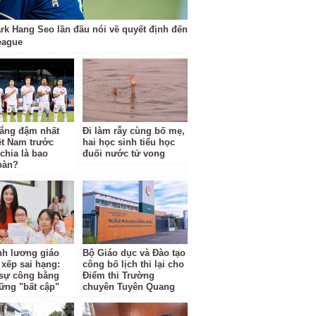
rk Hang Seo lần đầu nói về quyết định đến
eague
hắng đậm nhất
Đi làm rẫy cùng bố mẹ,
ệt Nam trước
hai học sinh tiểu học
hia là bao
đuối nước tử vong
bàn?
ĩnh lương giáo
Bộ Giáo dục và Đào tạo
 xếp sai hạng:
công bố lịch thi lại cho
i sự công bằng
Điểm thi Trường
ững "bất cập"
chuyên Tuyên Quang