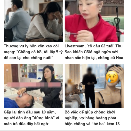
Thương vụ ly hôn xôn xao cõi
Livestream, 'cô dâu 62 tuổi' Thu
mạng: "Chồng có bồ, tôi lấy 5 tỷ
Sao khiến CĐM ngã ngửa với
để con lại cho chồng nuôi"
nhan sắc hiện tại, chồng cũ Hoa
Cương bị réo tên
Gặp lại tình đầu sau 10 năm,
Bỏ việc để giúp chồng khởi
người đàn ông "đứng hình" vì
nghiệp, vợ bàng hoàng phát
màn trả đũa đầy bất ngờ
hiện chồng và “bé ba” kém 13
tuổi lén lút đi làm IVF: Kiện ra