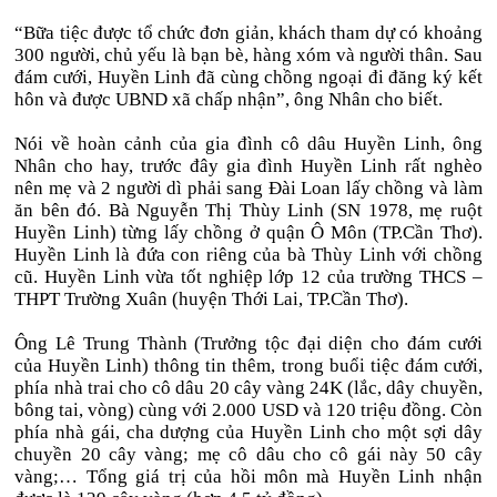
“Bữa tiệc được tổ chức đơn giản, khách tham dự có khoảng
300 người, chủ yếu là bạn bè, hàng xóm và người thân. Sau
đám cưới, Huyền Linh đã cùng chồng ngoại đi đăng ký kết
hôn và được UBND xã chấp nhận”, ông Nhân cho biết.
Nói về hoàn cảnh của gia đình cô dâu Huyền Linh, ông
Nhân cho hay, trước đây gia đình Huyền Linh rất nghèo
nên mẹ và 2 người dì phải sang Đài Loan lấy chồng và làm
ăn bên đó. Bà Nguyễn Thị Thùy Linh (SN 1978, mẹ ruột
Huyền Linh) từng lấy chồng ở quận Ô Môn (TP.Cần Thơ).
Huyền Linh là đứa con riêng của bà Thùy Linh với chồng
cũ. Huyền Linh vừa tốt nghiệp lớp 12 của trường THCS –
THPT Trường Xuân (huyện Thới Lai, TP.Cần Thơ).
Ông Lê Trung Thành (Trưởng tộc đại diện cho đám cưới
của Huyền Linh) thông tin thêm, trong buổi tiệc đám cưới,
phía nhà trai cho cô dâu 20 cây vàng 24K (lắc, dây chuyền,
bông tai, vòng) cùng với 2.000 USD và 120 triệu đồng. Còn
phía nhà gái, cha dượng của Huyền Linh cho một sợi dây
chuyền 20 cây vàng; mẹ cô dâu cho cô gái này 50 cây
vàng;… Tổng giá trị của hồi môn mà Huyền Linh nhận