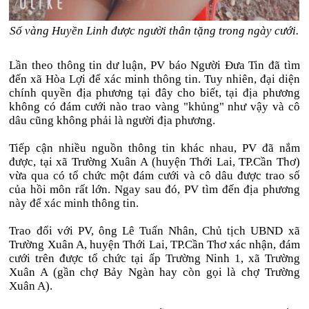
Số vàng Huyền Linh được người thân tặng trong ngày cưới.
Lần theo thông tin dư luận, PV báo Người Đưa Tin đã tìm
đến xã Hòa Lợi để xác minh thông tin. Tuy nhiên, đại diện
chính quyền địa phương tại đây cho biết, tại địa phương
không có đám cưới nào trao vàng "khủng" như vậy và cô
dâu cũng không phải là người địa phương.
Tiếp cận nhiều nguồn thông tin khác nhau, PV đã nắm
được, tại xã Trường Xuân A (huyện Thới Lai, TP.Cần Thơ)
vừa qua có tổ chức một đám cưới và cô dâu được trao số
của hồi môn rất lớn. Ngay sau đó, PV tìm đến địa phương
này để xác minh thông tin.
Trao đổi với PV, ông Lê Tuấn Nhân, Chủ tịch UBND xã
Trường Xuân A, huyện Thới Lai, TP.Cần Thơ xác nhận, đám
cưới trên được tổ chức tại ấp Trường Ninh 1, xã Trường
Xuân A (gần chợ Bảy Ngàn hay còn gọi là chợ Trường
Xuân A).