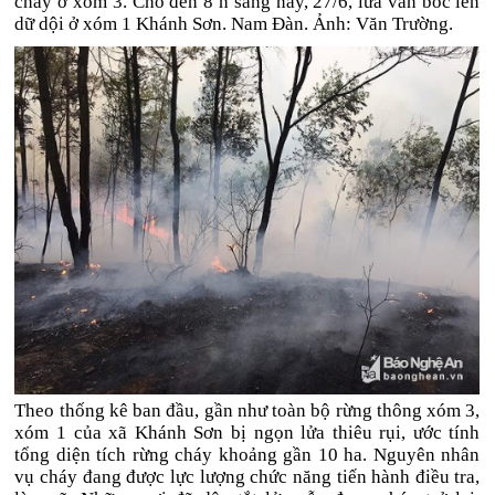
cháy ở xóm 3. Cho đến 8 h sáng nay, 27/6, lửa vẫn bốc lên
dữ dội ở xóm 1 Khánh Sơn. Nam Đàn. Ảnh: Văn Trường.
Theo thống kê ban đầu, gần như toàn bộ rừng thông xóm 3,
xóm 1 của xã Khánh Sơn bị ngọn lửa thiêu rụi, ước tính
tổng diện tích rừng cháy khoảng gần 10 ha. Nguyên nhân
vụ cháy đang được lực lượng chức năng tiến hành điều tra,