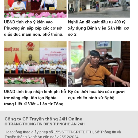
UBND tỉnh cho ý kiến vào
Nghệ An đề xuất đầu tư 400 tỷ
Phương án sắp xếp các cơ sở
xây dựng Bệnh viện Sản Nhi cơ
giáo dục mầm non, phổ thông,
sở 2
giáo dục thường xuyên và giáo
dục nghề nghiệp công lập
UBND tỉnh tiếp nhận kinh phí hỗ
Ký ức thời hoa lửa của người
trợ nâng cấp, tôn tạo Nghĩa
cựu chiến binh xứ Nghệ
trang Liệt sĩ Việt – Lào từ Tổng
Công ty Cảng hàng không Việt
Nam
Công ty CP Truyền thông 24H Online
®
TRANG THÔNG TIN ĐIỆN TỬ NGHỆ AN 24H
Hoạt động theo giấy phép số 155/STTTT-GPTTĐTTH, Sở Thông tin và
Truyền thông Nghệ An cấp ngày 25/12/2024