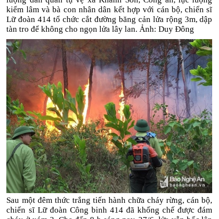
kiểm lâm và bà con nhân dân kết hợp với cán bộ, chiến sĩ
Lữ đoàn 414 tổ chức cắt đường băng cản lửa rộng 3m, dập
tàn tro để không cho ngọn lửa lây lan. Ảnh: Duy Đông
Sau một đêm thức trắng tiến hành chữa cháy rừng, cán bộ,
chiến sĩ Lữ đoàn Công binh 414 đã khống chế được đám