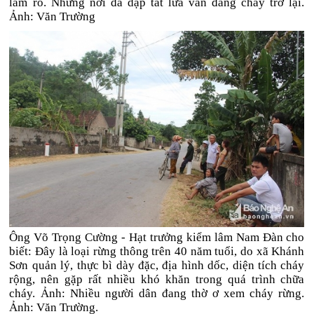
làm rõ. Những nơi đã dập tắt lửa vẫn đang cháy trở lại.
Ảnh: Văn Trường
Ông Võ Trọng Cường - Hạt trưởng kiểm lâm Nam Đàn cho
biết: Đây là loại rừng thông trên 40 năm tuổi, do xã Khánh
Sơn quản lý, thực bì dày đặc, địa hình dốc, diện tích cháy
rộng, nên gặp rất nhiều khó khăn trong quá trình chữa
cháy. Ảnh: Nhiều người dân đang thờ ơ xem cháy rừng.
Ảnh: Văn Trường.