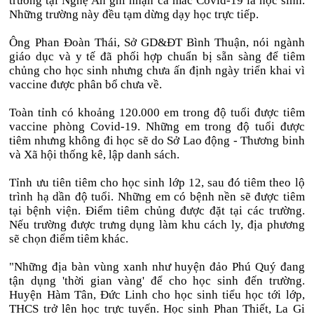
trường tại Nghệ An ghi nhận ca mắc Covid-19 là học sinh.
Những trường này đều tạm dừng dạy học trực tiếp.
Ông Phan Đoàn Thái, Sở GD&ĐT Bình Thuận, nói ngành
giáo dục và y tế đã phối hợp chuẩn bị sẵn sàng để tiêm
chủng cho học sinh nhưng chưa ấn định ngày triển khai vì
vaccine được phân bổ chưa về.
Toàn tỉnh có khoảng 120.000 em trong độ tuổi được tiêm
vaccine phòng Covid-19. Những em trong độ tuổi được
tiêm nhưng không đi học sẽ do Sở Lao động - Thương binh
và Xã hội thống kê, lập danh sách.
Tỉnh ưu tiên tiêm cho học sinh lớp 12, sau đó tiêm theo lộ
trình hạ dần độ tuổi. Những em có bệnh nền sẽ được tiêm
tại bệnh viện. Điểm tiêm chủng được đặt tại các trường.
Nếu trường được trưng dụng làm khu cách ly, địa phương
sẽ chọn điểm tiêm khác.
"Những địa bàn vùng xanh như huyện đảo Phú Quý đang
tận dụng 'thời gian vàng' để cho học sinh đến trường.
Huyện Hàm Tân, Đức Linh cho học sinh tiểu học tới lớp,
THCS trở lên học trực tuyến. Học sinh Phan Thiết, La Gi