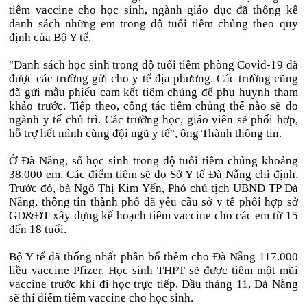
tiêm vaccine cho học sinh, ngành giáo dục đã thống kê
danh sách những em trong độ tuổi tiêm chủng theo quy
định của Bộ Y tế.
"Danh sách học sinh trong độ tuổi tiêm phòng Covid-19 đã
được các trường gửi cho y tế địa phương. Các trường cũng
đã gửi mẫu phiếu cam kết tiêm chủng để phụ huynh tham
khảo trước. Tiếp theo, công tác tiêm chủng thế nào sẽ do
ngành y tế chủ trì. Các trường học, giáo viên sẽ phối hợp,
hỗ trợ hết mình cùng đội ngũ y tế", ông Thành thông tin.
Ở Đà Nẵng, số học sinh trong độ tuổi tiêm chủng khoảng
38.000 em. Các điểm tiêm sẽ do Sở Y tế Đà Nẵng chỉ định.
Trước đó, bà Ngô Thị Kim Yến, Phó chủ tịch UBND TP Đà
Nẵng, thông tin thành phố đã yêu cầu sở y tế phối hợp sở
GD&ĐT xây dựng kế hoạch tiêm vaccine cho các em từ 15
đến 18 tuổi.
Bộ Y tế đã thống nhất phân bổ thêm cho Đà Nẵng 117.000
liều vaccine Pfizer. Học sinh THPT sẽ được tiêm một mũi
vaccine trước khi đi học trực tiếp. Đầu tháng 11, Đà Nẵng
sẽ thí điểm tiêm vaccine cho học sinh.