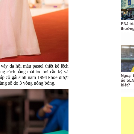
PNJ tri
thườn
áy dạ hội màu pastel thiết kế lệch
ong cách bằng mái tóc bới cầu kỳ và
Ngoại 
iúp cô gái sinh năm 1994 khoe được
áo SLN
m cùng số đo 3 vòng nóng bỏng.
biệt?