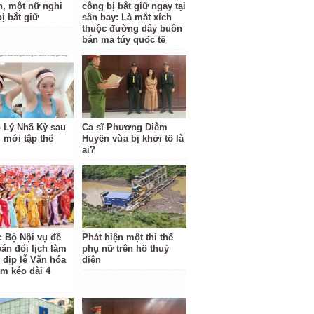
, một nữ nghi
công bị bắt giữ ngay tại
ị bắt giữ
sân bay: Là mắt xích
thuộc đường dây buôn
bán ma túy quốc tế
o Lý Nhã Kỳ sau
Ca sĩ Phương Diễm
 mới tập thể
Huyền vừa bị khởi tố là
ai?
: Bộ Nội vụ đề
Phát hiện một thi thể
oán đổi lịch làm
phụ nữ trên hồ thuỷ
 dịp lễ Văn hóa
điện
am kéo dài 4