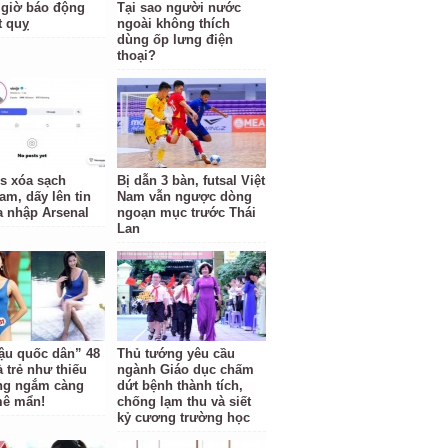
giờ báo động
Tại sao người nước
t quỵ
ngoài không thích
dùng ốp lưng điện
thoại?
us xóa sạch
Bị dẫn 3 bàn, futsal Việt
am, dấy lên tin
Nam vẫn ngược dòng
a nhập Arsenal
ngoạn mục trước Thái
Lan
ậu quốc dân” 48
Thủ tướng yêu cầu
 trẻ như thiếu
ngành Giáo dục chấm
ng ngắm càng
dứt bệnh thành tích,
mê mẩn!
chống lạm thu và siết
kỷ cương trường học