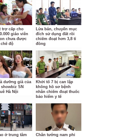
t trợ cấp cho
Lừa bán, chuyển mục
0.000 giáo viên
đích sử dụng đất rồi
on chưa được
chiếm đoạt hơn 3,8 tỉ
chế độ
đồng
à dưỡng già của
Khởi tố 7 bị can lập
 showbiz SN
khống hồ sơ bệnh
quê Hà Nội
nhân chiếm đoạt thuốc
bảo hiểm y tế
o ở trung tâm
Chân tướng nam phi