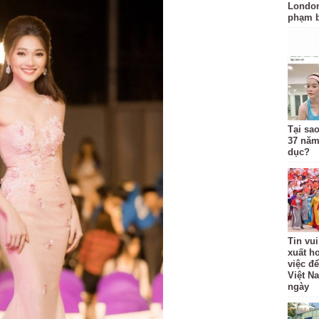
London
phạm b
Tại sa
37 năm
dục?
Tin vui
xuất h
việc để
Việt N
ngày