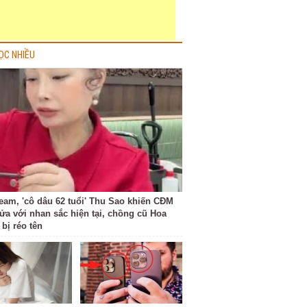
ỌC NHIỀU
ream, 'cô dâu 62 tuổi' Thu Sao khiến CĐM
ửa với nhan sắc hiện tại, chồng cũ Hoa
bị réo tên