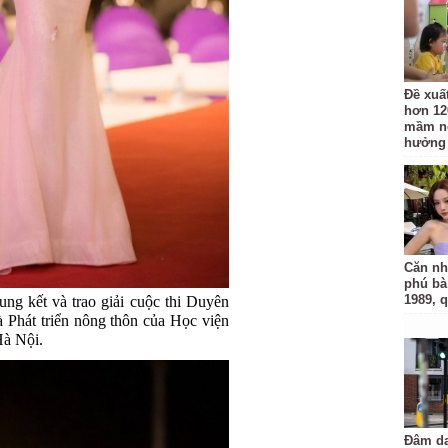
Đề xuấ
hơn 12
mầm n
hưởng 
Căn nh
phú bà
1989, 
g kết và trao giải cuộc thi Duyên
 Phát triển nông thôn của Học viện
Hà Nội.
Đâm da