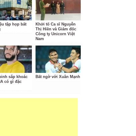
ệu tập họp bất
Khởi tố Ca sĩ Nguyễn
g
Thị Hiền và Giám đốc
Công ty Unicorn Việt
Nam
binh sắp khoác
Bất ngờ với Xuân Mạnh
A có gì đặc