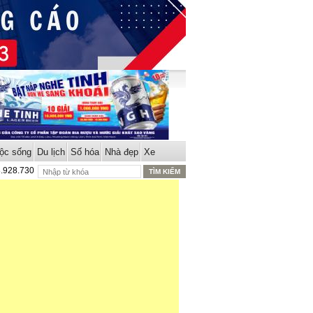
ộc sống
Du lịch
Số hóa
Nhà đẹp
Xe
8.928.730