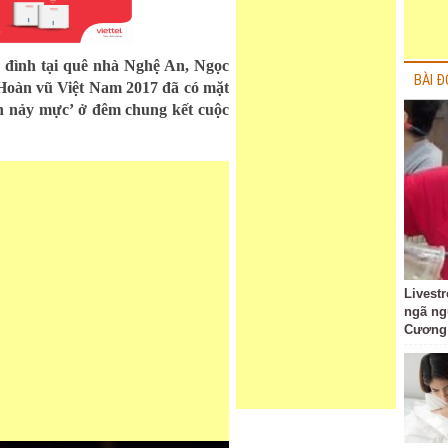
a đình tại quê nhà Nghệ An, Ngọc
BÀI Đ
Hoàn vũ Việt Nam 2017 đã có mặt
ân nảy mực’ ở đêm chung kết cuộc
Livest
ngã ng
Cương 