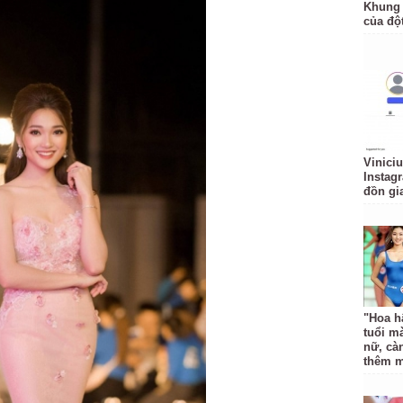
Khung 
của độ
Vinici
Instagr
đồn gi
"Hoa h
tuổi mà
nữ, cà
thêm 