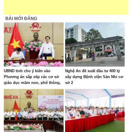
BÀI MỚI ĐĂNG
UBND tỉnh cho ý kiến vào
Nghệ An đề xuất đầu tư 400 tỷ
Phương án sắp xếp các cơ sở
xây dựng Bệnh viện Sản Nhi cơ
giáo dục mầm non, phổ thông,
sở 2
giáo dục thường xuyên và giáo
dục nghề nghiệp công lập