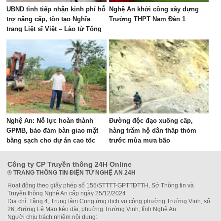
UBND tỉnh tiếp nhận kinh phí hỗ
Nghệ An khởi công xây dựng
trợ nâng cấp, tôn tạo Nghĩa
Trường THPT Nam Đàn 1
trang Liệt sĩ Việt – Lào từ Tổng
Công ty Cảng hàng không Việt
Nam
Nghệ An: Nỗ lực hoàn thành
Đường độc đạo xuống cấp,
GPMB, bảo đảm bàn giao mặt
hàng trăm hộ dân thấp thỏm
bằng sạch cho dự án cao tốc
trước mùa mưa bão
Vinh - Thanh Thủy
Công ty CP Truyền thông 24H Online
®
TRANG THÔNG TIN ĐIỆN TỬ NGHỆ AN 24H
Hoạt động theo giấy phép số 155/STTTT-GPTTĐTTH, Sở Thông tin và
Truyền thông Nghệ An cấp ngày 25/12/2024
Địa chỉ: Tầng 4, Trung tâm Cung ứng dịch vụ công phường Trường Vinh, số
26, đường Lê Mao kéo dài, phường Trường Vinh, tỉnh Nghệ An
Người chịu trách nhiệm nội dung: