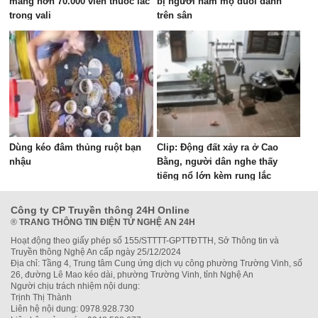
mang hơn 70.000 viên thuốc lắc
bị người hâm mộ đuổi đánh
trong vali
trên sân
Dùng kéo đâm thủng ruột bạn
Clip: Động đất xảy ra ở Cao
nhậu
Bằng, người dân nghe thấy
tiếng nổ lớn kèm rung lắc
Công ty CP Truyền thông 24H Online
®
TRANG THÔNG TIN ĐIỆN TỬ NGHỆ AN 24H
Hoạt động theo giấy phép số 155/STTTT-GPTTĐTTH, Sở Thông tin và
Truyền thông Nghệ An cấp ngày 25/12/2024
Địa chỉ: Tầng 4, Trung tâm Cung ứng dịch vụ công phường Trường Vinh, số
26, đường Lê Mao kéo dài, phường Trường Vinh, tỉnh Nghệ An
Người chịu trách nhiệm nội dung:
Trịnh Thị Thành
Liên hệ nội dung: 0978.928.730