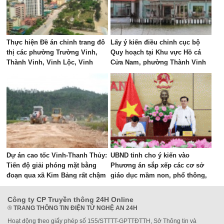
Thực hiện Đề án chỉnh trang đô
Lấy ý kiến điều chỉnh cục bộ
thị các phường Trường Vinh,
Quy hoạch tại Khu vực Hồ cá
Thành Vinh, Vinh Lộc, Vinh
Cửa Nam, phường Thành Vinh
Hưng, Vinh Phú và Cửa Lò giai
đoạn 2026 – 2030
Dự án cao tốc Vinh-Thanh Thủy:
UBND tỉnh cho ý kiến vào
Tiến độ giải phóng mặt bằng
Phương án sắp xếp các cơ sở
đoạn qua xã Kim Bảng rất chậm
giáo dục mầm non, phổ thông,
giáo dục thường xuyên và giáo
dục nghề nghiệp công lập
Công ty CP Truyền thông 24H Online
®
TRANG THÔNG TIN ĐIỆN TỬ NGHỆ AN 24H
Hoạt động theo giấy phép số 155/STTTT-GPTTĐTTH, Sở Thông tin và