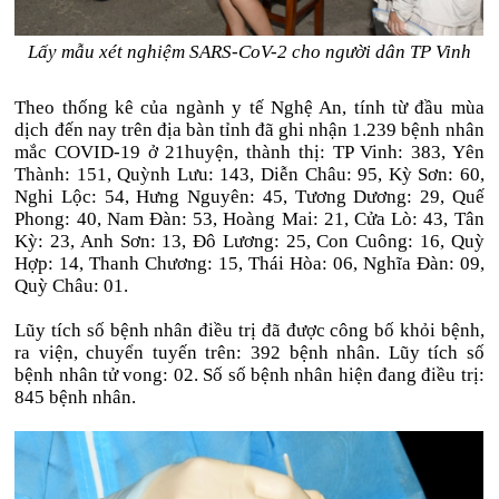
Lấy mẫu xét nghiệm SARS-CoV-2 cho người dân TP Vinh
Theo thống kê của ngành y tế Nghệ An, tính từ đầu mùa
dịch đến nay trên địa bàn tỉnh đã ghi nhận 1.239 bệnh nhân
mắc COVID-19 ở 21huyện, thành thị: TP Vinh: 383, Yên
Thành: 151, Quỳnh Lưu: 143, Diễn Châu: 95, Kỳ Sơn: 60,
Nghi Lộc: 54, Hưng Nguyên: 45, Tương Dương: 29, Quế
Phong: 40, Nam Đàn: 53, Hoàng Mai: 21, Cửa Lò: 43, Tân
Kỳ: 23, Anh Sơn: 13, Đô Lương: 25, Con Cuông: 16, Quỳ
Hợp: 14, Thanh Chương: 15, Thái Hòa: 06, Nghĩa Đàn: 09,
Quỳ Châu: 01.
Lũy tích số bệnh nhân điều trị đã được công bố khỏi bệnh,
ra viện, chuyển tuyến trên: 392 bệnh nhân. Lũy tích số
bệnh nhân tử vong: 02. Số số bệnh nhân hiện đang điều trị:
845 bệnh nhân.