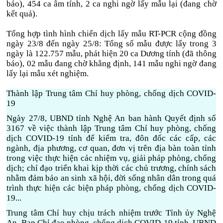
báo), 454 ca âm tính, 2 ca nghi ngờ lấy mẫu lại (đang chờ
kết quả).
Tổng hợp tình hình chiến dịch lấy mẫu RT-PCR cộng đồng
ngày 23/8 đến ngày 25/8: Tổng số mẫu được lấy trong 3
ngày là 122.757 mẫu, phát hiện 20 ca Dương tính (đã thông
báo), 02 mẫu đang chờ khẳng định, 141 mẫu nghi ngờ đang
lấy lại mẫu xét nghiệm.
Thành lập Trung tâm Chỉ huy phòng, chống dịch COVID-
19
Ngày 27/8, UBND tỉnh Nghệ An ban hành Quyết định số
3167 về việc thành lập Trung tâm Chỉ huy phòng, chống
dịch COVID-19 tỉnh để kiểm tra, đôn đốc các cấp, các
ngành, địa phương, cơ quan, đơn vị trên địa bàn toàn tỉnh
trong việc thực hiện các nhiệm vụ, giải pháp phòng, chống
dịch; chỉ đạo triển khai kịp thời các chủ trương, chính sách
nhằm đảm bảo an sinh xã hội, đời sống nhân dân trong quá
trình thực hiện các biện pháp phòng, chống dịch COVID-
19...
Trung tâm Chỉ huy chịu trách nhiệm trước Tỉnh ủy Nghệ
An, Ban Chỉ đạo phòng, chống dịch COVID-19 tỉnh, UBND