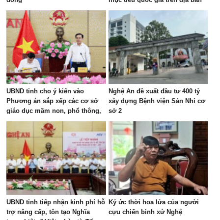
các xã khu vực Tân Kỳ
UBND tỉnh cho ý kiến vào
Nghệ An đề xuất đầu tư 400 tỷ
Phương án sắp xếp các cơ sở
xây dựng Bệnh viện Sản Nhi cơ
giáo dục mầm non, phổ thông,
sở 2
giáo dục thường xuyên và giáo
dục nghề nghiệp công lập
UBND tỉnh tiếp nhận kinh phí hỗ
Ký ức thời hoa lửa của người
trợ nâng cấp, tôn tạo Nghĩa
cựu chiến binh xứ Nghệ