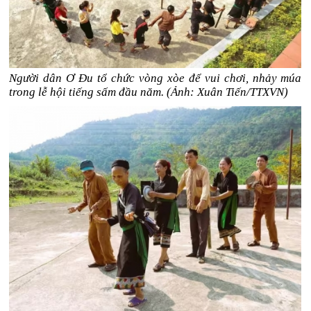
Người dân Ơ Đu tổ chức vòng xòe để vui chơi, nhảy múa
trong lễ hội tiếng sấm đầu năm. (Ảnh: Xuân Tiến/TTXVN)