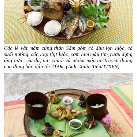
Các lễ vật mâm cúng thần Sấm gồm có đầu lợn luộc, cá
suối nướng, các loại thịt luộc, cơm lam màu tím, rượu đựng
ống nứa, rêu đá, nải chuối và nhiều món ăn truyền thống
của đồng bào dân tộc Ơ Đu. (Ảnh: Xuân Tiến/TTXVN)