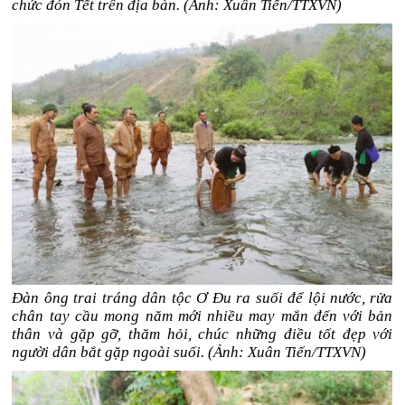
chức đón Tết trên địa bàn. (Ảnh: Xuân Tiến/TTXVN)
Đàn ông trai tráng dân tộc Ơ Đu ra suối để lội nước, rửa
chân tay cầu mong năm mới nhiều may mắn đến với bản
thân và gặp gỡ, thăm hỏi, chúc những điều tốt đẹp với
người dân bắt gặp ngoài suối. (Ảnh: Xuân Tiến/TTXVN)