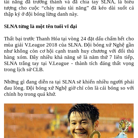
tài năng đã trưởng thành và đã chia tay SLNA, là biểu
tượng cho cuộc “chảy máu tài năng” đã kéo dài suốt cả
thập kỷ ở đội bóng lừng danh này.
SLNA từng là một tên tuổi vĩ đại
Thất bại trước Thanh Hóa tại vòng 24 đặt dấu chấm hết cho
mùa giải V.League 2018 của SLNA. Đội bóng xứ Nghệ gần
như không còn cơ hội cạnh tranh huy chương với đối thủ
hàng xóm. Đây nhiều khả năng sẽ là năm thứ 7 liên tiếp,
SLNA trắng tay tại V.League - thành tích đáng thất vọng
trong lịch sử CLB.
Những gì đang diễn ra tại SLNA sẽ khiến nhiều người phải
đau lòng. Đội bóng xứ Nghệ giờ chỉ còn là cái bóng so với
chính họ trong quá khứ.