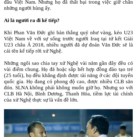
đầu Việt Nam. Nhưng họ đã thất bại trong việc giữ chân
những người hùng ấy.
Ai là người ra đi kế tiếp?
Khi Phan Văn Đức ghi bàn thắng quý như vàng, kéo U23
Việt Nam về với sự sống trước người Iraq tại tứ kết Giải
U23 châu Á 2018, nhiều người đã dự đoán Văn Đức sẽ là
cái tên kế tiếp rời xứ Nghệ.
Những ngôi sao chia tay xứ Nghệ vài năm gần đây đều có
vài điểm chung. Họ đã hoặc sắp hết hợp đồng đào tạo trẻ
(25 tuổi), họ đều khẳng định được tài năng ở các đội tuyển
quốc gia. Họ đang có phong độ cao, được nhiều CLB săn
đón. SLNA không phải không muốn giữ họ. Nhưng so với
CLB Hà Nội, Bình Dương, Thanh Hóa, tiềm lực tài chính
của xứ Nghệ thực sự là vấn đề lớn.