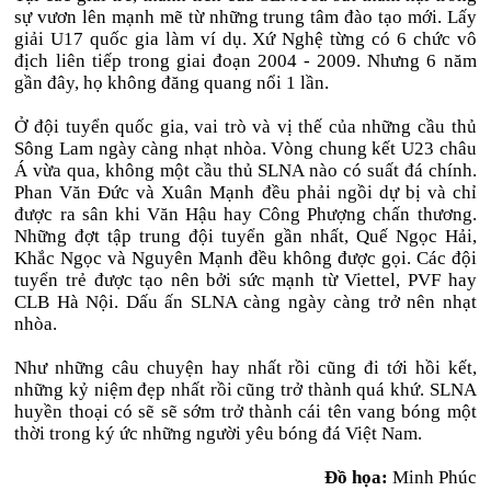
sự vươn lên mạnh mẽ từ những trung tâm đào tạo mới. Lấy
giải U17 quốc gia làm ví dụ. Xứ Nghệ từng có 6 chức vô
địch liên tiếp trong giai đoạn 2004 - 2009. Nhưng 6 năm
gần đây, họ không đăng quang nổi 1 lần.
Ở đội tuyển quốc gia, vai trò và vị thế của những cầu thủ
Sông Lam ngày càng nhạt nhòa. Vòng chung kết U23 châu
Á vừa qua, không một cầu thủ SLNA nào có suất đá chính.
Phan Văn Đức và Xuân Mạnh đều phải ngồi dự bị và chỉ
được ra sân khi Văn Hậu hay Công Phượng chấn thương.
Những đợt tập trung đội tuyển gần nhất, Quế Ngọc Hải,
Khắc Ngọc và Nguyên Mạnh đều không được gọi. Các đội
tuyển trẻ được tạo nên bởi sức mạnh từ Viettel, PVF hay
CLB Hà Nội. Dấu ấn SLNA càng ngày càng trở nên nhạt
nhòa.
Như những câu chuyện hay nhất rồi cũng đi tới hồi kết,
những kỷ niệm đẹp nhất rồi cũng trở thành quá khứ. SLNA
huyền thoại có sẽ sẽ sớm trở thành cái tên vang bóng một
thời trong ký ức những người yêu bóng đá Việt Nam.
Đồ họa:
Minh Phúc