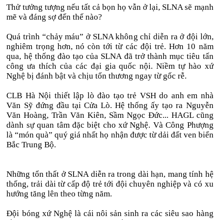
Thử tưởng tượng nếu tất cả bọn họ vẫn ở lại, SLNA sẽ mạnh
mẽ và đáng sợ đến thế nào?
Quá trình “chảy máu” ở SLNA không chỉ diễn ra ở đội lớn,
nghiêm trọng hơn, nó còn tới từ các đội trẻ. Hơn 10 năm
qua, hệ thống đào tạo của SLNA đã trở thành mục tiêu tấn
công ưa thích của các đại gia quốc nội. Niềm tự hào xứ
Nghệ bị đánh bật và chịu tổn thương ngay từ gốc rễ.
CLB Hà Nội thiết lập lò đào tạo trẻ VSH do anh em nhà
Văn Sỹ đứng đầu tại Cửa Lò. Hệ thống ấy tạo ra Nguyễn
Văn Hoàng, Trần Văn Kiên, Sầm Ngọc Đức... HAGL cũng
dành sự quan tâm đặc biệt cho xứ Nghệ. Và Công Phượng
là “món quà” quý giá nhất họ nhận được từ dải đất ven biển
Bắc Trung Bộ.
Những tổn thất ở SLNA diễn ra trong dài hạn, mang tính hệ
thống, trải dài từ cấp độ trẻ tới đội chuyên nghiệp và có xu
hướng tăng lên theo từng năm.
Đội bóng xứ Nghệ là cái nôi sản sinh ra các siêu sao hàng