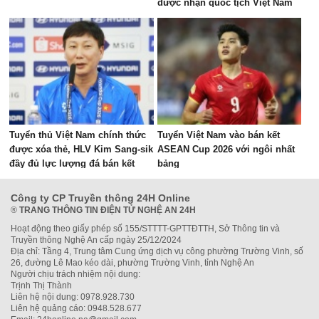
được nhận quốc tịch Việt Nam
Tuyển thủ Việt Nam chính thức
Tuyển Việt Nam vào bán kết
được xóa thẻ, HLV Kim Sang-sik
ASEAN Cup 2026 với ngôi nhất
đầy đủ lực lượng đá bán kết
bảng
AFF Cup
Công ty CP Truyền thông 24H Online
®
TRANG THÔNG TIN ĐIỆN TỬ NGHỆ AN 24H
Hoạt động theo giấy phép số 155/STTTT-GPTTĐTTH, Sở Thông tin và
Truyền thông Nghệ An cấp ngày 25/12/2024
Địa chỉ: Tầng 4, Trung tâm Cung ứng dịch vụ công phường Trường Vinh, số
26, đường Lê Mao kéo dài, phường Trường Vinh, tỉnh Nghệ An
Người chịu trách nhiệm nội dung:
Trịnh Thị Thành
Liên hệ nội dung: 0978.928.730
Liên hệ quảng cáo: 0948.528.677