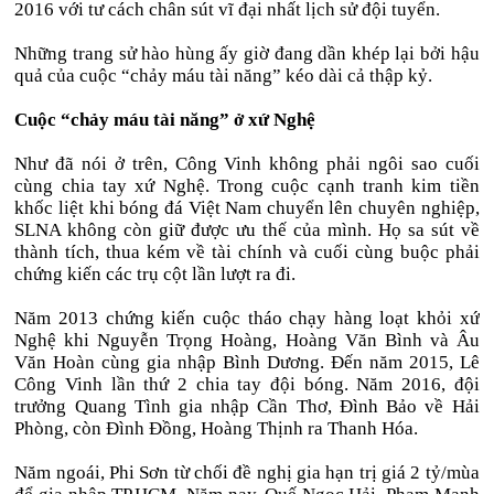
2016 với tư cách chân sút vĩ đại nhất lịch sử đội tuyển.
Những trang sử hào hùng ấy giờ đang dần khép lại bởi hậu
quả của cuộc “chảy máu tài năng” kéo dài cả thập kỷ.
Cuộc “chảy máu tài năng” ở xứ Nghệ
Như đã nói ở trên, Công Vinh không phải ngôi sao cuối
cùng chia tay xứ Nghệ. Trong cuộc cạnh tranh kim tiền
khốc liệt khi bóng đá Việt Nam chuyển lên chuyên nghiệp,
SLNA không còn giữ được ưu thế của mình. Họ sa sút về
thành tích, thua kém về tài chính và cuối cùng buộc phải
chứng kiến các trụ cột lần lượt ra đi.
Năm 2013 chứng kiến cuộc tháo chạy hàng loạt khỏi xứ
Nghệ khi Nguyễn Trọng Hoàng, Hoàng Văn Bình và Âu
Văn Hoàn cùng gia nhập Bình Dương. Đến năm 2015, Lê
Công Vinh lần thứ 2 chia tay đội bóng. Năm 2016, đội
trưởng Quang Tình gia nhập Cần Thơ, Đình Bảo về Hải
Phòng, còn Đình Đồng, Hoàng Thịnh ra Thanh Hóa.
Năm ngoái, Phi Sơn từ chối đề nghị gia hạn trị giá 2 tỷ/mùa