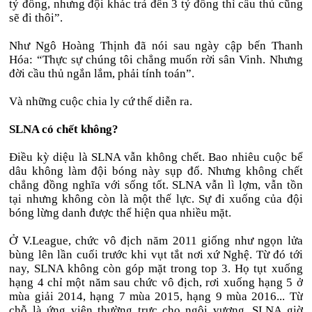
tỷ đồng, nhưng đội khác trả đến 3 tỷ đồng thì cầu thủ cũng
sẽ đi thôi”.
Như Ngô Hoàng Thịnh đã nói sau ngày cập bến Thanh
Hóa: “Thực sự chúng tôi chẳng muốn rời sân Vinh. Nhưng
đời cầu thủ ngắn lắm, phải tính toán”.
Và những cuộc chia ly cứ thế diễn ra.
SLNA có chết không?
Điều kỳ diệu là SLNA vẫn không chết. Bao nhiêu cuộc bể
dâu không làm đội bóng này sụp đổ. Nhưng không chết
chẳng đồng nghĩa với sống tốt. SLNA vẫn lì lợm, vẫn tồn
tại nhưng không còn là một thế lực. Sự đi xuống của đội
bóng lừng danh được thể hiện qua nhiều mặt.
Ở V.League, chức vô địch năm 2011 giống như ngọn lửa
bùng lên lần cuối trước khi vụt tắt nơi xứ Nghệ. Từ đó tới
nay, SLNA không còn góp mặt trong top 3. Họ tụt xuống
hạng 4 chỉ một năm sau chức vô địch, rơi xuống hạng 5 ở
mùa giải 2014, hạng 7 mùa 2015, hạng 9 mùa 2016... Từ
chỗ là ứng viên thường trực cho ngôi vương, SLNA giờ