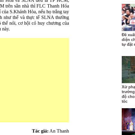
hanh Hóa và SLNA đều là TP HCM,
M trên sân nhà thì FLC Thanh Hóa
trí của S.Khánh Hòa, nếu họ trắng tay
nh như thế và thực tế SLNA thường
 thể nói, cơ hội có huy chương của
u này.
Đề xuấ
diện c
tự đặt 
Xử phạ
trường
độ cho
tốc
Tác giả:
An Thanh