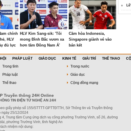
Lê
 Nam chính
HLV Kim Sang-sik: 'Tôi
Cầm hòa Indonesia,
thẻ, HLV
mong Đình Bắc vươn xa
Singapore giành vé vào
ầy đủ lực
hơn tầm Đông Nam Á'
bán kết
ết AFF
 HỘI
PHÁP LUẬT
GIÁO DỤC
KINH TẾ
GIẢI TRÍ
THỂ THAO
CỘ
Trong tỉnh
Trong nước
Pháp luật
Giáo dục
Thể thao
Cộng đồng mạng
P Truyền thông 24H Online
HÔNG TIN ĐIỆN TỬ NGHỆ AN 24H
heo giấy phép số 155/STTTT-GPTTĐTTH, Sở Thông tin và Truyền thông
 ngày 25/12/2024
ng 4, Trung tâm Cung ứng dịch vụ công phường Trường Vinh, số 26, đường
dài, phường Trường Vinh, tỉnh Nghệ An
trách nhiệm nội dung: