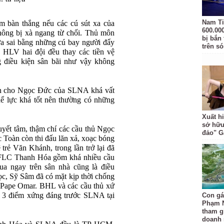
Nam Ti
 bàn thắng nếu các cú sút xa của
600.00
hông bị xà ngang từ chối. Thủ môn
bị bắn
ửa sai bằng những cú bay người đẩy
trên s
HLV hai đội đều thay các tiền vệ
 điều kiện sân bãi như vậy không
ến cho Ngọc Đức của SLNA khá vất
hể lực khá tốt nên thường có những
Xuất hi
sở hữu
yết tâm, thậm chí các cầu thủ Ngọc
đảo" 
Toàn còn thi đấu lăn xả, xoạc bóng
 trẻ Văn Khánh, trong lần trở lại đã
 FLC Thanh Hóa gồm khá nhiều cầu
hua ngay trên sân nhà cũng là điều
c, Sỹ Sâm đã có mặt kịp thời chống
, Pape Omar. BHL và các cầu thủ xứ
h 3 điểm xứng đáng trước SLNA tại
Con gá
Phạm 
tham gi
doanh 