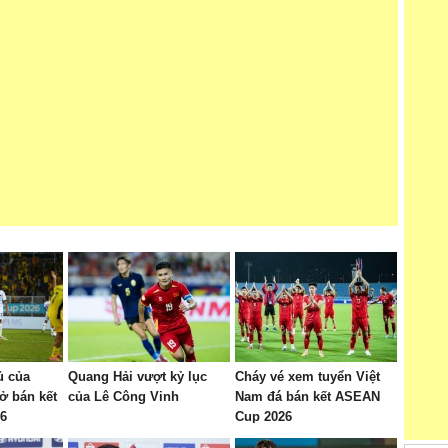
ủ của
Quang Hải vượt kỷ lục
Cháy vé xem tuyển Việt
ở bán kết
của Lê Công Vinh
Nam đá bán kết ASEAN
6
Cup 2026