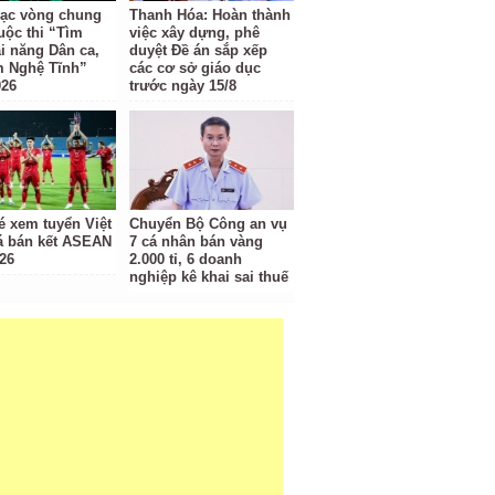
ạc vòng chung
Thanh Hóa: Hoàn thành
uộc thi “Tìm
việc xây dựng, phê
ài năng Dân ca,
duyệt Đề án sắp xếp
m Nghệ Tĩnh”
các cơ sở giáo dục
026
trước ngày 15/8
é xem tuyển Việt
Chuyển Bộ Công an vụ
 bán kết ASEAN
7 cá nhân bán vàng
26
2.000 tỉ, 6 doanh
nghiệp kê khai sai thuế