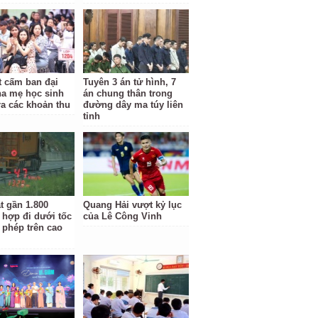
t cấm ban đại
Tuyên 3 án tử hình, 7
ha mẹ học sinh
án chung thân trong
ra các khoản thu
đường dây ma túy liên
tỉnh
t gần 1.800
Quang Hải vượt kỷ lục
 hợp đi dưới tốc
của Lê Công Vinh
 phép trên cao