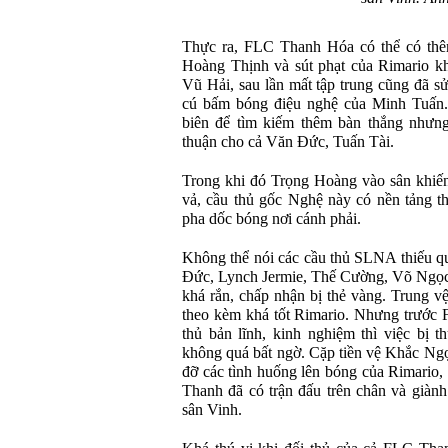
Thực ra, FLC Thanh Hóa có thể có thêm
Hoàng Thịnh và sút phạt của Rimario k
Vũ Hải, sau lần mất tập trung cũng đã s
cú bấm bóng điệu nghệ của Minh Tuấn. 
biên để tìm kiếm thêm bàn thắng nhưng
thuận cho cả Văn Đức, Tuấn Tài.
Trong khi đó Trọng Hoàng vào sân khi
vả, cầu thủ gốc Nghệ này có nền tảng t
pha dốc bóng nơi cánh phải.
Không thể nói các cầu thủ SLNA thiếu qu
Đức, Lynch Jermie, Thế Cường, Võ Ngọc 
khá rắn, chấp nhận bị thẻ vàng. Trung vệ
theo kèm khá tốt Rimario. Nhưng trước
thủ bản lĩnh, kinh nghiệm thì việc bị t
không quá bất ngờ. Cặp tiền vệ Khắc Ngọ
đỡ các tình huống lên bóng của Rimario
Thanh đã có trận đấu trên chân và giàn
sân Vinh.