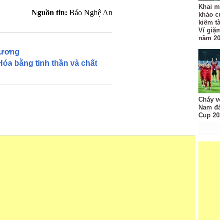
Khai m
Nguồn tin:
Báo Nghệ An
khảo c
kiếm t
Ví giặ
năm 2
hương
óa bằng tinh thần và chất
Cháy v
Nam đá
Cup 20