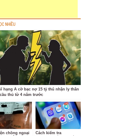
ỌC NHIỀU
sĩ hạng A cờ bạc nợ 15 tỷ thú nhận ly thân
cầu thủ từ 4 năm trước
iện chồng ngoại
Cách kiểm tra