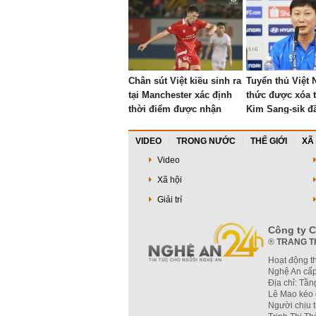
Chân sút Việt kiều sinh ra
Tuyển thủ Việt
tại Manchester xác định
thức được xóa 
thời điểm được nhận
Kim Sang-sik đ
quốc tịch Việt Nam
lượng đá bán k
Cup
VIDEO
TRONG NƯỚC
THẾ GIỚI
XÃ
Video
Xã hội
Giải trí
Công ty C
®
TRANG T
Hoạt động t
Nghệ An cấp
Địa chỉ: Tầ
Lê Mao kéo 
Người chịu 