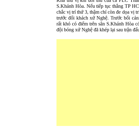
Khá thú vị khi đối thủ của cả FLC T
S.Khánh Hòa. Nếu tiếp tục thắng TP HC
chắc vị trí thứ 3, thậm chí còn đe dọa vị 
trước đối khách xứ Nghệ. Trước bối cả
rất khó có điểm trên sân S.Khánh Hòa có
đội bóng xứ Nghệ đã khép lại sau trận đấ