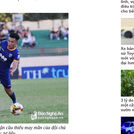
tình, 
điều t
cho ti
Xe bán
sử Toy
mới với
đại hơ
3 lý do
một câ
vườn 
n cầu thiếu may mắn của đội chủ
: tư liệu