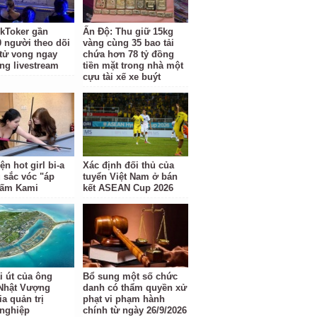
kToker gần
Ấn Độ: Thu giữ 15kg
0 người theo dõi
vàng cùng 35 bao tải
 tử vong ngay
chứa hơn 78 tỷ đồng
óng livestream
tiền mặt trong nhà một
cựu tài xế xe buýt
ện hot girl bi-a
Xác định đối thủ của
 sắc vóc "áp
tuyển Việt Nam ở bán
Gấm Kami
kết ASEAN Cup 2026
i út của ông
Bổ sung một số chức
Nhật Vượng
danh có thẩm quyền xử
a quản trị
phạt vi phạm hành
nghiệp
chính từ ngày 26/9/2026