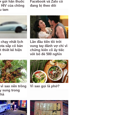
vợ gửi hẳn thuốc
Facebook và Zalo có
rị HIV của chồng
đang bị theo dõi
ểu tam
 chạy nhất lịch
Lần đầu tiên tôi trót
ota sắp có bản
vung tay đánh vợ chỉ vì
 thiết kế hiện
chứng kiến cô ấy tiếc
n
với bố đẻ 500 nghìn
 vì sao nên trồng
Vì sao gọi là phở?
y sung trong
nhà