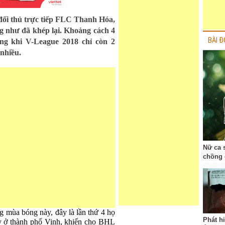
 đối thủ trực tiếp FLC Thanh Hóa,
 như đã khép lại. Khoảng cách 4
BÀI Đ
ng khi V-League 2018 chỉ còn 2
nhiều.
Nữ ca 
chồng 
g mùa bóng này, đây là lần thứ 4 họ
Phát h
 ở thành phố Vinh, khiến cho BHL