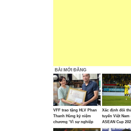
BÀI MỚI ĐĂNG
VFF trao tặng HLV Phan
Xác định đối th
Thanh Hùng kỷ niệm
tuyển Việt Nam 
chương ‘Vì sự nghiệp
ASEAN Cup 202
bóng đá Việt Nam’