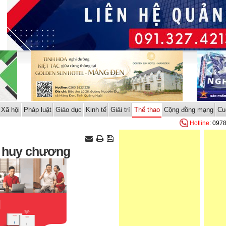
Xã hội
Pháp luật
Giáo dục
Kinh tế
Giải trí
Thể thao
Cộng đồng mạng
Cu
Hotline
: 097
ó huy chương