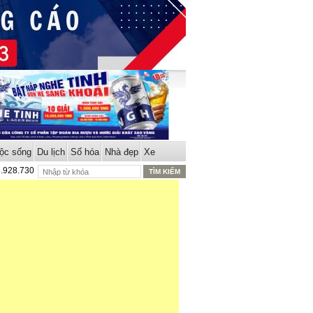
ộc sống
Du lịch
Số hóa
Nhà đẹp
Xe
8.928.730