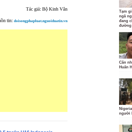
Tác giả:
Bộ Kinh Vân
Tạm gi
ngã ng
ồn tin:
doisongphapluat.nguoiduatin.vn
đang c
đường
Căn nh
Huấn 
Nigeria
người 