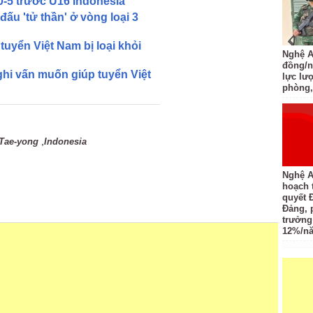
0-5 trước U16 Indonesia
ấu 'tử thần' ở vòng loại 3
tuyển Việt Nam bị loại khỏi
Nghệ An
đồng/n
nghi vấn muốn giúp tuyển Việt
lực lượ
phòng,
,
Tae-yong
Indonesia
Nghệ A
hoạch 
quyết 
Đảng, 
trưởng
12%/n