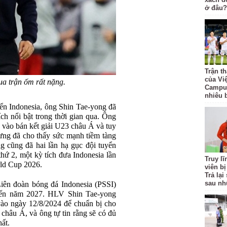
ở đâu?
Trận t
của Vi
ua trận ốm rất nặng.
Campuc
nhiêu 
ển Indonesia, ông Shin Tae-yong đã
ch nổi bật trong thời gian qua. Ông
n vào bán kết giải U23 châu Á và tuy
ưng đã cho thấy sức mạnh tiềm tàng
 cũng đã hai lần hạ gục đội tuyển
thứ 2, một kỳ tích đưa Indonesia lần
Truy l
rld Cup 2026.
viên bị
Trả lạ
sau nh
iên đoàn bóng đá Indonesia (PSSI)
đến năm 2027. HLV Shin Tae-yong
 vào ngày 12/8/2024 để chuẩn bị cho
châu Á, và ông tự tin rằng sẽ có đủ
hất.