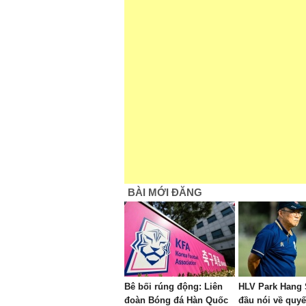
BÀI MỚI ĐĂNG
Bê bối rúng động: Liên
HLV Park Hang 
đoàn Bóng đá Hàn Quốc
đầu nói về quyế