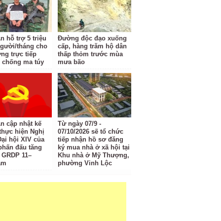
 hỗ trợ 5 triệu
Đường độc đạo xuống
gười/tháng cho
cấp, hàng trăm hộ dân
ng trực tiếp
thấp thỏm trước mùa
 chống ma túy
mưa bão
n cập nhật kế
Từ ngày 07/9 -
thực hiện Nghị
07/10/2026 sẽ tổ chức
Đại hội XIV của
tiếp nhận hồ sơ đăng
phấn đấu tăng
ký mua nhà ở xã hội tại
 GRDP 11–
Khu nhà ở Mỹ Thượng,
ăm
phường Vinh Lộc