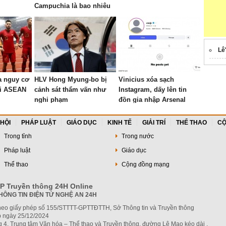
Campuchia là bao nhiêu
bàn?
Lê
a nguy cơ
HLV Hong Myung-bo bị
Vinicius xóa sạch
ỏi ASEAN
cảnh sát thẩm vấn như
Instagram, dấy lên tin
nghi phạm
đồn gia nhập Arsenal
 HỘI
PHÁP LUẬT
GIÁO DỤC
KINH TẾ
GIẢI TRÍ
THỂ THAO
CỘ
Trong tỉnh
Trong nước
Pháp luật
Giáo dục
Thể thao
Cộng đồng mạng
P Truyền thông 24H Online
HÔNG TIN ĐIỆN TỬ NGHỆ AN 24H
heo giấy phép số 155/STTTT-GPTTĐTTH, Sở Thông tin và Truyền thông
 ngày 25/12/2024
g 4, Trung tâm Văn hóa – Thể thao và Truyền thông, đường Lê Mao kéo dài ,