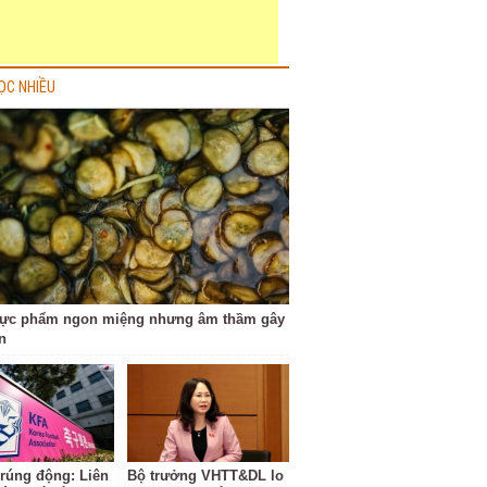
ỌC NHIỀU
hực phẩm ngon miệng nhưng âm thầm gây
n
 rúng động: Liên
Bộ trưởng VHTT&DL lo