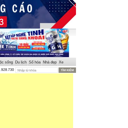
ộc sống
Du lịch
Số hóa
Nhà đẹp
Xe
8.928.730