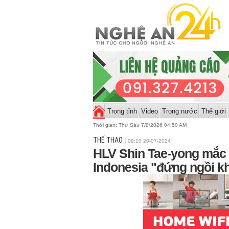
Trong tỉnh
Video
Trong nước
Thế giới
Thời gian:
Thứ Sáu 7/8/2026 04:50 AM
THỂ THAO
09:10 20-07-2024
HLV Shin Tae-yong mắc 
Indonesia "đứng ngồi k