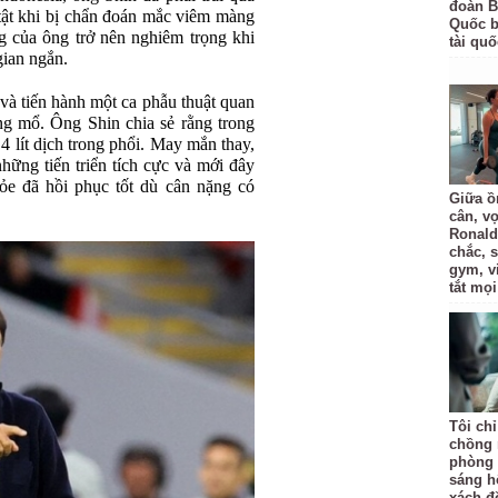
đoàn B
tật khi bị chẩn đoán mắc viêm màng
Quốc bị
g của ông trở nên nghiêm trọng khi
tài quố
gian ngắn.
à tiến hành một ca phẫu thuật quan
ng mổ. Ông Shin chia sẻ rằng trong
i 4 lít dịch trong phổi. May mắn thay,
hững tiến triển tích cực và mới đây
hỏe đã hồi phục tốt dù cân nặng có
Giữa ồ
cân, v
Ronald
chắc, 
gym, v
tắt mọi
Tôi ch
chồng 
phòng 
sáng h
xách đồ