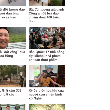
ữ đối tượng đạp
Bắt đối tượng giả danh
ười đàn ông
Công an để lừa đảo
hạy xe trên
chiếm đoạt 400 triệu
đồng
à "dát vàng" của
Hàn Quốc: 17 nhà hàng
Hoa Hồng
đạt Michelin vi phạm
an toàn thực phẩm
: Giải cứu 308
Ký ức thời hoa lửa của
bị bắt cóc
người cựu chiến binh
xứ Nghệ