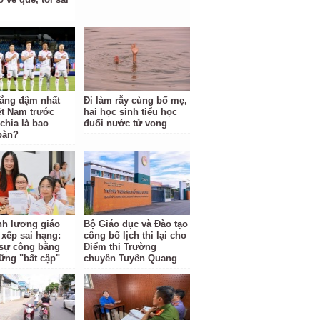
hắng đậm nhất
Đi làm rẫy cùng bố mẹ,
ệt Nam trước
hai học sinh tiểu học
hia là bao
đuối nước tử vong
bàn?
ĩnh lương giáo
Bộ Giáo dục và Đào tạo
 xếp sai hạng:
công bố lịch thi lại cho
i sự công bằng
Điểm thi Trường
ững "bất cập"
chuyên Tuyên Quang