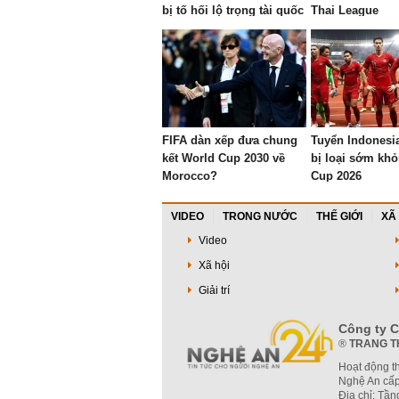
bị tố hối lộ trọng tài quốc
Thai League
tế
FIFA dàn xếp đưa chung
Tuyển Indonesi
kết World Cup 2030 về
bị loại sớm kh
Morocco?
Cup 2026
VIDEO
TRONG NƯỚC
THẾ GIỚI
XÃ
Video
Xã hội
Giải trí
Công ty C
®
TRANG T
Hoạt động t
Nghệ An cấp
Địa chỉ: Tần