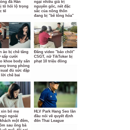
óng đá Hàn
ngại nhiều giá trị
 tố hối lộ trọng
nguyên gốc, nét đặc
c tế
sắc của nông thôn
đang bị "bê tông hóa"
n ào bị chê tăng
Đăng video "báo chốt"
ợ sắp cưới
CSGT, nữ TikToker bị
o khoe body săn
phạt 10 triệu đồng
sexy trong phòng
isual đủ sức dập
 lời chê bai
ỉ xin bố mẹ
HLV Park Hang Seo lần
ngủ ngoài
đầu nói về quyết định
khách một đêm,
đến Thai League
ôm sau ông bà
 về quê, tôi sai