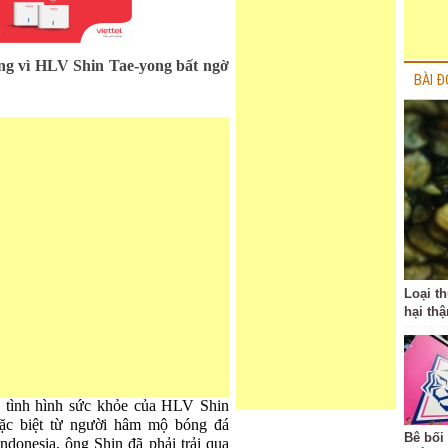
ắng vì HLV Shin Tae-yong bất ngờ
BÀI Đ
Loại t
hại thậ
ề tình hình sức khỏe của HLV Shin
ặc biệt từ người hâm mộ bóng đá
Bê bối
ndonesia, ông Shin đã phải trải qua