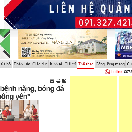
Xã hội
Pháp luật
Giáo dục
Kinh tế
Giải trí
Thể thao
Cộng đồng mạng
Cu
Hotline
: 097
bệnh nặng, bóng đá
hông yên"