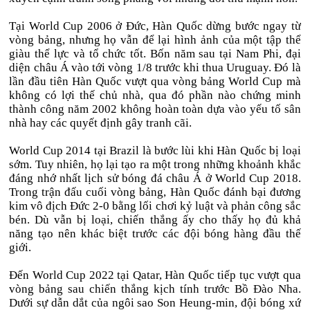
Tại World Cup 2006 ở Đức, Hàn Quốc dừng bước ngay từ
vòng bảng, nhưng họ vẫn để lại hình ảnh của một tập thể
giàu thể lực và tổ chức tốt. Bốn năm sau tại Nam Phi, đại
diện châu Á vào tới vòng 1/8 trước khi thua Uruguay. Đó là
lần đầu tiên Hàn Quốc vượt qua vòng bảng World Cup mà
không có lợi thế chủ nhà, qua đó phần nào chứng minh
thành công năm 2002 không hoàn toàn dựa vào yếu tố sân
nhà hay các quyết định gây tranh cãi.
World Cup 2014 tại Brazil là bước lùi khi Hàn Quốc bị loại
sớm. Tuy nhiên, họ lại tạo ra một trong những khoảnh khắc
đáng nhớ nhất lịch sử bóng đá châu Á ở World Cup 2018.
Trong trận đấu cuối vòng bảng, Hàn Quốc đánh bại đương
kim vô địch Đức 2-0 bằng lối chơi kỷ luật và phản công sắc
bén. Dù vẫn bị loại, chiến thắng ấy cho thấy họ đủ khả
năng tạo nên khác biệt trước các đội bóng hàng đầu thế
giới.
Đến World Cup 2022 tại Qatar, Hàn Quốc tiếp tục vượt qua
vòng bảng sau chiến thắng kịch tính trước Bồ Đào Nha.
Dưới sự dẫn dắt của ngôi sao Son Heung-min, đội bóng xứ