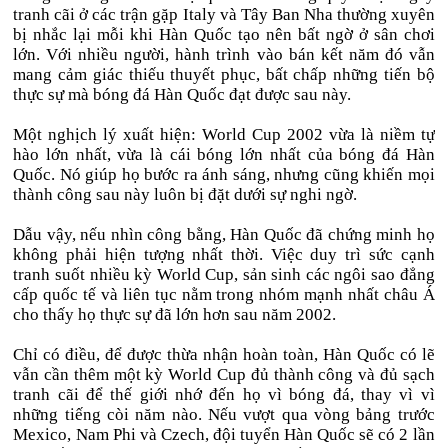
tranh cãi ở các trận gặp Italy và Tây Ban Nha thường xuyên
bị nhắc lại mỗi khi Hàn Quốc tạo nên bất ngờ ở sân chơi
lớn. Với nhiều người, hành trình vào bán kết năm đó vẫn
mang cảm giác thiếu thuyết phục, bất chấp những tiến bộ
thực sự mà bóng đá Hàn Quốc đạt được sau này.
Một nghịch lý xuất hiện: World Cup 2002 vừa là niềm tự
hào lớn nhất, vừa là cái bóng lớn nhất của bóng đá Hàn
Quốc. Nó giúp họ bước ra ánh sáng, nhưng cũng khiến mọi
thành công sau này luôn bị đặt dưới sự nghi ngờ.
Dẫu vậy, nếu nhìn công bằng, Hàn Quốc đã chứng minh họ
không phải hiện tượng nhất thời. Việc duy trì sức cạnh
tranh suốt nhiều kỳ World Cup, sản sinh các ngôi sao đẳng
cấp quốc tế và liên tục nằm trong nhóm mạnh nhất châu Á
cho thấy họ thực sự đã lớn hơn sau năm 2002.
Chỉ có điều, để được thừa nhận hoàn toàn, Hàn Quốc có lẽ
vẫn cần thêm một kỳ World Cup đủ thành công và đủ sạch
tranh cãi để thế giới nhớ đến họ vì bóng đá, thay vì vì
những tiếng còi năm nào. Nếu vượt qua vòng bảng trước
Mexico, Nam Phi và Czech, đội tuyển Hàn Quốc sẽ có 2 lần