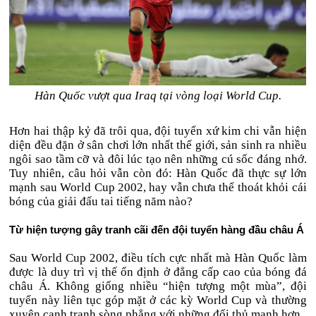
Hàn Quốc vượt qua Iraq tại vòng loại World Cup.
Hơn hai thập kỷ đã trôi qua, đội tuyển xứ kim chi vẫn hiện
diện đều đặn ở sân chơi lớn nhất thế giới, sản sinh ra nhiều
ngôi sao tầm cỡ và đôi lúc tạo nên những cú sốc đáng nhớ.
Tuy nhiên, câu hỏi vẫn còn đó: Hàn Quốc đã thực sự lớn
mạnh sau World Cup 2002, hay vẫn chưa thể thoát khỏi cái
bóng của giải đấu tai tiếng năm nào?
Từ hiện tượng gây tranh cãi đến đội tuyển hàng đầu châu Á
Sau World Cup 2002, điều tích cực nhất mà Hàn Quốc làm
được là duy trì vị thế ổn định ở đẳng cấp cao của bóng đá
châu Á. Không giống nhiều “hiện tượng một mùa”, đội
tuyển này liên tục góp mặt ở các kỳ World Cup và thường
xuyên cạnh tranh sòng phẳng với những đối thủ mạnh hơn.