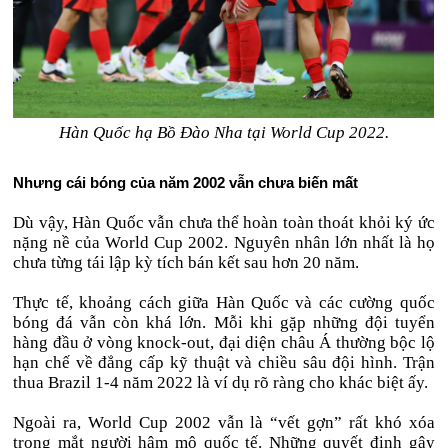
Hàn Quốc hạ Bồ Đào Nha tại World Cup 2022.
Nhưng cái bóng của năm 2002 vẫn chưa biến mất
Dù vậy, Hàn Quốc vẫn chưa thể hoàn toàn thoát khỏi ký ức
nặng nề của World Cup 2002. Nguyên nhân lớn nhất là họ
chưa từng tái lập kỳ tích bán kết sau hơn 20 năm.
Thực tế, khoảng cách giữa Hàn Quốc và các cường quốc
bóng đá vẫn còn khá lớn. Mỗi khi gặp những đội tuyển
hàng đầu ở vòng knock-out, đại diện châu Á thường bộc lộ
hạn chế về đẳng cấp kỹ thuật và chiều sâu đội hình. Trận
thua Brazil 1-4 năm 2022 là ví dụ rõ ràng cho khác biệt ấy.
Ngoài ra, World Cup 2002 vẫn là “vết gợn” rất khó xóa
trong mắt người hâm mộ quốc tế. Những quyết định gây