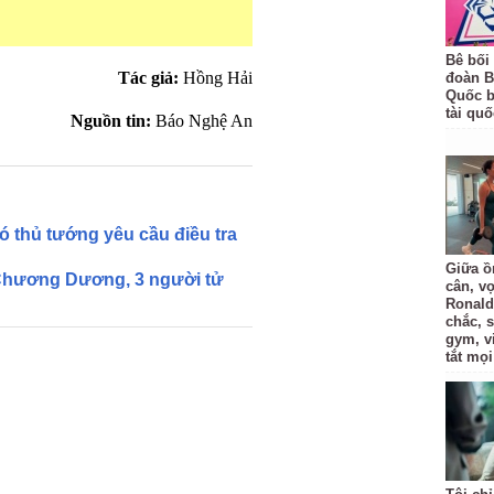
Bê bối
Tác giả:
Hồng Hải
đoàn B
Quốc bị
tài quố
Nguồn tin:
Báo Nghệ An
ó thủ tướng yêu cầu điều tra
Giữa ồ
 Chương Dương, 3 người tử
cân, v
Ronald
chắc, 
gym, v
tắt mọi