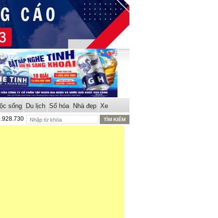
ộc sống
Du lịch
Số hóa
Nhà đẹp
Xe
8.928.730