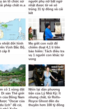
vụ án tổ chức sử
người phụ nữ bất ngờ
rái phép chất m.a
nhặt được tờ vé số
trúng 31 tỷ đồng và cái
kết
p nhiệt đới hình
Mẹ giết con ruột để
trên Vịnh Bắc Bộ,
chiếm đoạt 4,1 tỉ tiền
t cấp 8
bảo hiểm: Tách điều tra
vụ 1 người con khác tử
vong
am có 1 vùng đất
Nhìn lại dàn phương
 Di sản Thế giới
tiện của Lý Nhã Kỳ: Ít
ên của Đông Nam
nhưng chất, từ Rolls-
được "Oscar của
Royce Ghost đến du
du lịch" đề cử,
thuyền hơn 100 tỷ đồng
 tỷ phú Xuân