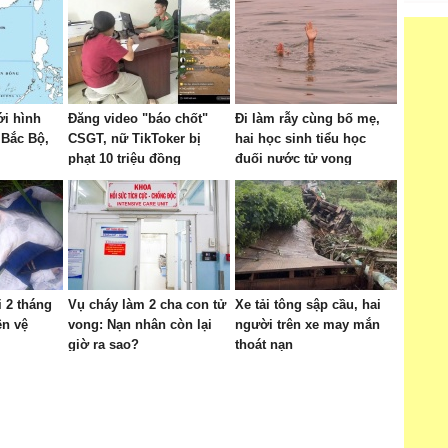
ới hình
Đăng video "báo chốt"
Đi làm rẫy cùng bố mẹ,
 Bắc Bộ,
CSGT, nữ TikToker bị
hai học sinh tiểu học
phạt 10 triệu đồng
đuối nước tử vong
i 2 tháng
Vụ cháy làm 2 cha con tử
Xe tải tông sập cầu, hai
ên vệ
vong: Nạn nhân còn lại
người trên xe may mắn
giờ ra sao?
thoát nạn