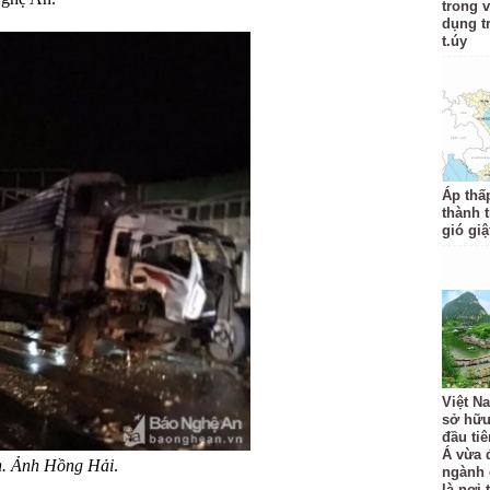
trong 
dụng t
t.úy
Áp thấ
thành 
gió giậ
Việt N
sở hữu
đầu ti
Á vừa 
ạn. Ảnh Hồng Hải
.
ngành 
là nơi