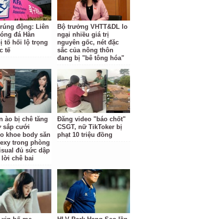
 rúng động: Liên
Bộ trưởng VHTT&DL lo
óng đá Hàn
ngại nhiều giá trị
 tố hối lộ trọng
nguyên gốc, nét đặc
c tế
sắc của nông thôn
đang bị "bê tông hóa"
n ào bị chê tăng
Đăng video "báo chốt"
ợ sắp cưới
CSGT, nữ TikToker bị
o khoe body săn
phạt 10 triệu đồng
sexy trong phòng
isual đủ sức dập
 lời chê bai