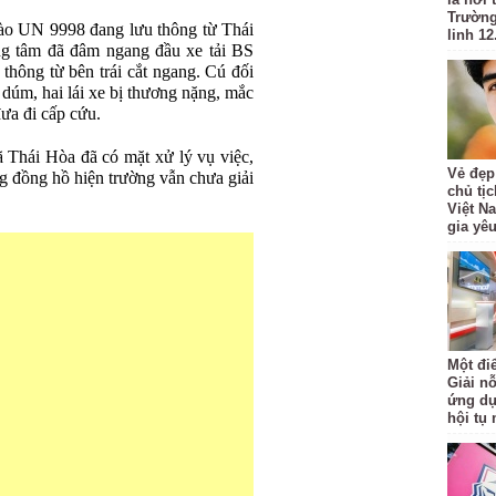
Trường
Lào UN 9998 đang lưu thông từ Thái
linh 12
g tâm đã đâm ngang đầu xe tải BS
hông từ bên trái cắt ngang. Cú đối
 dúm, hai lái xe bị thương nặng, mắc
đưa đi cấp cứu.
ã Thái Hòa đã có mặt xử lý vụ việc,
Vẻ đẹp
ng đồng hồ hiện trường vẫn chưa giải
chủ tị
Việt N
gia yê
Một đi
Giải nỗ
ứng dụ
hội tụ 