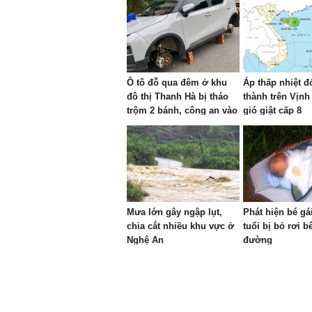
Ô tô đỗ qua đêm ở khu
Áp thấp nhiệt đ
đô thị Thanh Hà bị tháo
thành trên Vịnh
trộm 2 bánh, công an vào
gió giật cấp 8
cuộc
Mưa lớn gây ngập lụt,
Phát hiện bé gá
chia cắt nhiều khu vực ở
tuổi bị bỏ rơi b
Nghệ An
đường