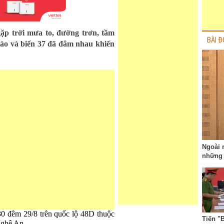
ặp trời mưa to, đường trơn, tầm
BÀI Đ
 lào và biển 37 đã đâm nhau khiến
Ngoài r
những 
30 đêm 29/8 trên quốc lộ 48D thuộc
Tiến "
Nghệ An.