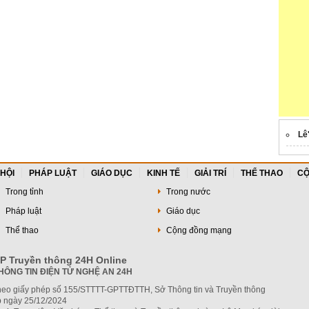
Lê
 HỘI
PHÁP LUẬT
GIÁO DỤC
KINH TẾ
GIẢI TRÍ
THỂ THAO
CỘ
Trong tỉnh
Trong nước
Pháp luật
Giáo dục
Thể thao
Cộng đồng mạng
P Truyền thông 24H Online
HÔNG TIN ĐIỆN TỬ NGHỆ AN 24H
heo giấy phép số 155/STTTT-GPTTĐTTH, Sở Thông tin và Truyền thông
 ngày 25/12/2024