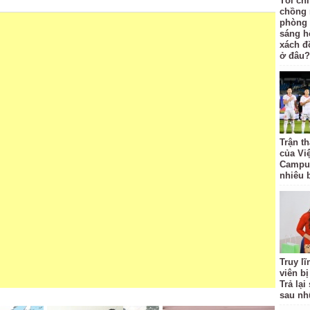
Tôi ch
chồng 
phòng 
sáng h
xách đồ
ở đâu?
Trận t
của Vi
Campuc
nhiêu 
Truy l
viên bị
Trả lạ
sau nh