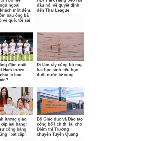
ỉ xin bố mẹ
HLV Park Hang Seo lần
ngủ ngoài
đầu nói về quyết định
khách một đêm,
đến Thai League
ôm sau ông bà
 về quê, tôi sai
hắng đậm nhất
Đi làm rẫy cùng bố mẹ,
ệt Nam trước
hai học sinh tiểu học
hia là bao
đuối nước tử vong
bàn?
ĩnh lương giáo
Bộ Giáo dục và Đào tạo
 xếp sai hạng:
công bố lịch thi lại cho
i sự công bằng
Điểm thi Trường
ững "bất cập"
chuyên Tuyên Quang