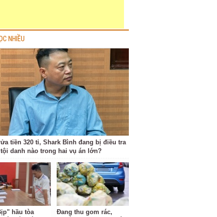
ỌC NHIỀU
ửa tiền 320 tỉ, Shark Bình đang bị điều tra
tội danh nào trong hai vụ án lớn?
Bịp" hầu tòa
Đang thu gom rác,