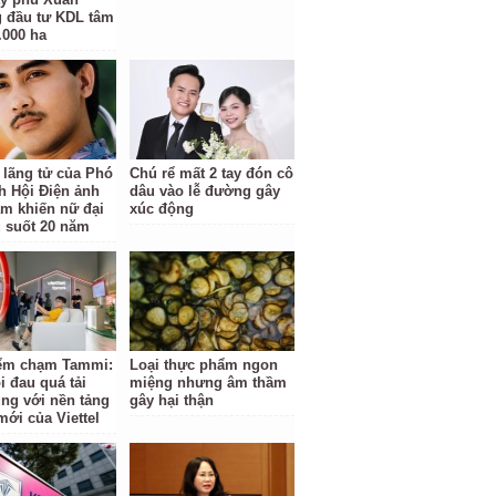
 đầu tư KDL tâm
.000 ha
 lãng tử của Phó
Chú rể mất 2 tay đón cô
ch Hội Điện ảnh
dâu vào lễ đường gây
am khiến nữ đại
xúc động
u suốt 20 năm
ểm chạm Tammi:
Loại thực phẩm ngon
i đau quá tải
miệng nhưng âm thầm
ng với nền tảng
gây hại thận
mới của Viettel