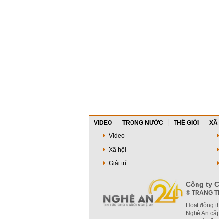
VIDEO
TRONG NƯỚC
THẾ GIỚI
XÃ
Video
Xã hội
Giải trí
Công ty C
®
TRANG T
Hoạt động t
Nghệ An cấp